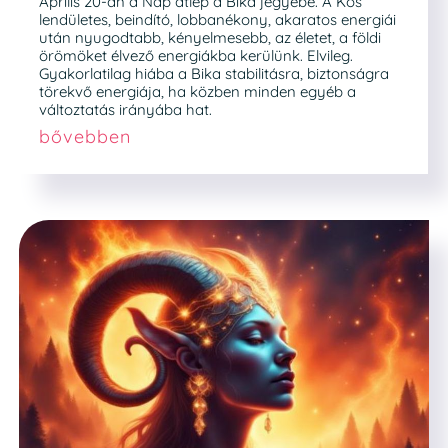
Április 20-án a Nap átlép a Bika jegyébe. A Kos
lendületes, beindító, lobbanékony, akaratos energiái
után nyugodtabb, kényelmesebb, az életet, a földi
örömöket élvező energiákba kerülünk. Elvileg.
Gyakorlatilag hiába a Bika stabilitásra, biztonságra
törekvő energiája, ha közben minden egyéb a
változtatás irányába hat.
bővebben