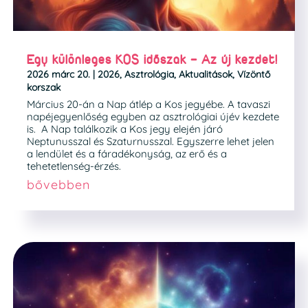
Egy különleges KOS időszak – Az új kezdet!
2026 márc 20.
|
2026
,
Asztrológia
,
Aktualitások
,
Vízöntő
korszak
Március 20-án a Nap átlép a Kos jegyébe. A tavaszi
napéjegyenlőség egyben az asztrológiai újév kezdete
is. A Nap találkozik a Kos jegy elején járó
Neptunusszal és Szaturnusszal. Egyszerre lehet jelen
a lendület és a fáradékonyság, az erő és a
tehetetlenség-érzés.
bővebben