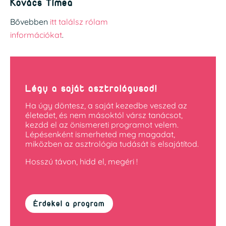
Kovács Tímea
Bővebben
itt találsz rólam
információkat
.
Légy a saját asztrológusod!
Ha úgy döntesz, a saját kezedbe veszed az
életedet, és nem másoktól vársz tanácsot,
kezdd el az önismereti programot velem.
Lépésenként ismerheted meg magadat,
miközben az asztrológia tudását is elsajátítod.
Hosszú távon, hidd el, megéri !
Érdekel a program