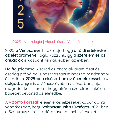
2025
|
Asztrológia
|
Aktualitások
|
Vízöntő korszak
2025
a Vénusz éve
. Itt az ideje, hogy
a földi értékekkel,
az élet örömeivel
foglalkozzunk, így
a szerelem és az
anyagiak
is központi témák ebben az évben.
Ha figyelemmel kíséred az energiák áramlását és
esetleg próbálod is hasznosítani mindezt a mindennapi
életedben,
2025-ben elsősorban az önértékeléssel lesz
dolgod.
Ugyanis a Vénusz évében elsősorban saját
magadat kell szeretni, hogy akár a szerelmet, akár a
bőséget bevonzd az életedbe.
A
Vízöntő korszak
elején erős jelzéseket kapunk arra
vonatkozóan, hogy
változtatnunk szükséges
. 2021-ben
a Szaturnusz erős korlátozásokat, nehezítéseket