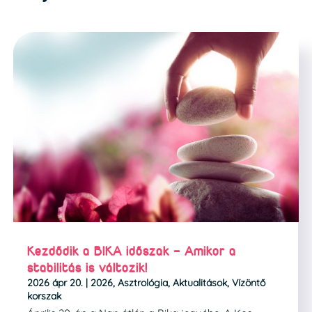
Kezdődik a BIKA időszak – Amikor a
stabilitás is változik!
2026 ápr 20.
|
2026
,
Asztrológia
,
Aktualitások
,
Vízöntő
korszak