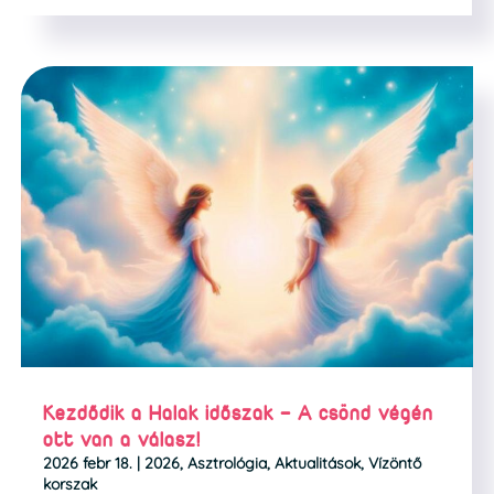
Kezdődik a Halak időszak – A csönd végén
ott van a válasz!
2026 febr 18.
|
2026
,
Asztrológia
,
Aktualitások
,
Vízöntő
korszak