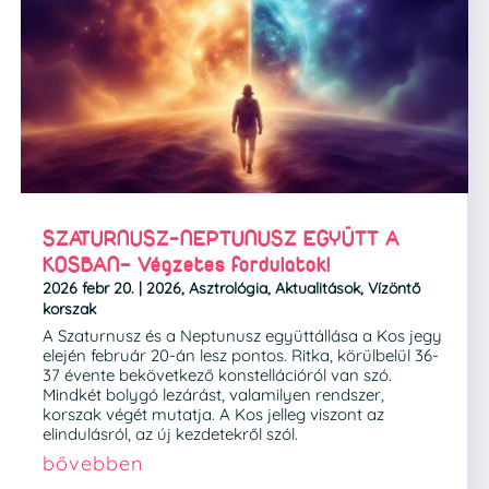
SZATURNUSZ-NEPTUNUSZ EGYÜTT A
KOSBAN– Végzetes fordulatok!
2026 febr 20.
|
2026
,
Asztrológia
,
Aktualitások
,
Vízöntő
korszak
A Szaturnusz és a Neptunusz együttállása a Kos jegy
elején február 20-án lesz pontos. Ritka, körülbelül 36-
37 évente bekövetkező konstellációról van szó.
Mindkét bolygó lezárást, valamilyen rendszer,
korszak végét mutatja. A Kos jelleg viszont az
elindulásról, az új kezdetekről szól.
bővebben