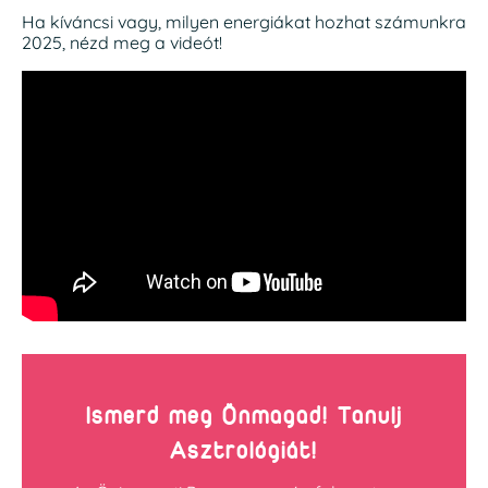
Ha kíváncsi vagy, milyen energiákat hozhat számunkra
2025, nézd meg a videót!
Ismerd meg Önmagad! Tanulj
Asztrológiát!