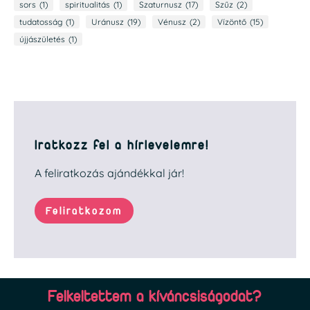
sors
(1)
spiritualitás
(1)
Szaturnusz
(17)
Szűz
(2)
tudatosság
(1)
Uránusz
(19)
Vénusz
(2)
Vízöntő
(15)
újjászületés
(1)
Iratkozz fel a hírlevelemre!
A feliratkozás ajándékkal jár!
Feliratkozom
Felkeltettem a kíváncsiságodat?