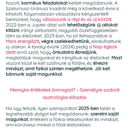
hozott,
karmikus feladatokat
kellett megoldanunk. A
Szaturnusz-Uránusz kvadrát még a következő évre is
kihatott, folyamatosan választásra kényszerített
bennünket, hogy
válasszunk a régi és az új között
.
2022-ben a Jupiter által volt
lehetőségünk új célokat
kitűzni
, irányt változtatni, nagyobb öszefüggésekben
látni az életünket. 2023-ban, ha jól felhasználtuk
a
Mars energiáját
, végre cselekedhettünk,
elindulhattunk
új utakon. A tavalyi évünk (2024) pedig
a Nap égisze
alatt
arról szólt, hogy
öntudatra ébredjünk
,
megtaláljuk magunkat és irányítsuk az életünket.
Most
viszont kicsit le kell szállnunk a földre, és
élvezni
mindazt, amit fizikai szinten megélhetünk
.
Jól kell
bánnunk saját magunkkal.
Mennyire értékeled önmagad? – Személyre szabott
asztrológiai előadás
Ha úgy tetszik, ilyen szempontból
2025-ben
talán a
legnehezebb dolgot kell megoldanunk:
szeretni saját
magunkat
, értékelni a fizikai létezésünket és mindazt,
ami körülvesz minket a földi életünkben.