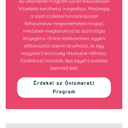
Az Önismereti Program során fokozatosan
közelebb kerülhetsz magadhoz. Mindvégig
a saját születési horoszkópodat
felhasználva megismerheted magad,
miközben megtanulnod az asztrológia
lényegét is. Online tanteremben, egyéni
időbeosztás szerint tanulhatsz, és egy
nagyszerű közösség részesévé válhatsz.
Csatlakozz hozzánk, lépj egyet a tudatos
életmód felé!
Érdekel az Önismereti
Program