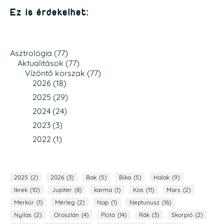
Ez is érdekelhet:
Asztrológia
(77)
Aktualitások
(77)
Vízöntő korszak
(77)
2026
(18)
2025
(29)
2024
(24)
2023
(3)
2022
(1)
2025
(2)
2026
(3)
Bak
(5)
Bika
(5)
Halak
(9)
Ikrek
(10)
Jupiter
(8)
karma
(1)
Kos
(11)
Mars
(2)
Merkúr
(1)
Mérleg
(2)
Nap
(1)
Neptunusz
(16)
Nyilas
(2)
Oroszlán
(4)
Plútó
(14)
Rák
(3)
Skorpió
(2)