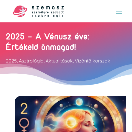
2025 – A Vénusz éve:
Értékeld önmagad!
2025
,
Asztrológia
,
Aktualitások
,
Vízöntő korszak