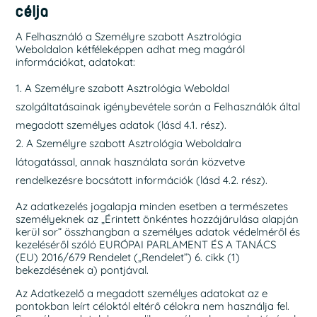
célja
A Felhasználó a Személyre szabott Asztrológia
Weboldalon kétféleképpen adhat meg magáról
információkat, adatokat:
A Személyre szabott Asztrológia Weboldal
szolgáltatásainak igénybevétele során a Felhasználók által
megadott személyes adatok (lásd 4.1. rész).
A Személyre szabott Asztrológia Weboldalra
látogatással, annak használata során közvetve
rendelkezésre bocsátott információk (lásd 4.2. rész).
Az adatkezelés jogalapja minden esetben a természetes
személyeknek az „Érintett önkéntes hozzájárulása alapján
kerül sor” összhangban a személyes adatok védelméről és
kezeléséről szóló EURÓPAI PARLAMENT ÉS A TANÁCS
(EU) 2016/679 Rendelet („Rendelet”) 6. cikk (1)
bekezdésének a) pontjával.
Az Adatkezelő a megadott személyes adatokat az e
pontokban leírt céloktól eltérő célokra nem használja fel.