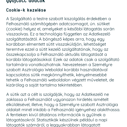
gyűjtött adatok
Cookie-k kezelése
A Szolgáltató a testre szabott kiszolgálás érdekében a
Felhasználó számítógépén adatcsomagot, ún. sütiket
(cookie) helyez el, amelyeket a későbbi látogatás során
visszaolvas. Ez a technológia független az Adatkezelő
szolgáltatásától. A böngésző képes arra, hogy egy
korábban elmentett sütit visszaküldjön, lehetőséget
teremtve ezzel a sütit kezelő szolgáltatónak, hogy az
összekapcsolja a Felhasználó aktuális látogatását a
korábbi látogatásokkal. Ezek az adatok csak a szolgáltató
tartalmára vonatkozhatnak. Nevezetesen a Személyre
szabott Asztrológia Weboldal korábbi használatával
kapcsolatos sütik megkönnyíthetik, kényelmesebbé
tehetik a Felhasználó weboldalon végzett műveleteit, de
kizárólag a saját tartalma tekintetében.
A sütik azt a célt is szolgálják, hogy az Adatkezelő ne
zaklassa a Felhasználót ugyanazon hirdetés ismételt
elküldésével, illetve, hogy a Személyre szabott Asztrológia
oldalait minél inkább a Felhasználó igényeihez alakíthassa.
A fentieken kívül általános információk is gyűlnek a
látogatásokról. Statisztikák készülnek például a napi
látogatók számáról, a leggyakrabban látogatott