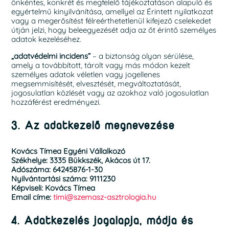
önkéntes, konkrét és megfelelő tájékoztatáson alapuló és
egyértelmű kinyilvánítása, amellyel az Érintett nyilatkozat
vagy a megerősítést félreérthetetlenül kifejező cselekedet
útján jelzi, hogy beleegyezését adja az őt érintő személyes
adatok kezeléséhez.
„adatvédelmi incidens”
– a biztonság olyan sérülése,
amely a továbbított, tárolt vagy más módon kezelt
személyes adatok véletlen vagy jogellenes
megsemmisítését, elvesztését, megváltoztatását,
jogosulatlan közlését vagy az azokhoz való jogosulatlan
hozzáférést eredményezi.
3. Az adatkezelő megnevezése
Kovács Tímea Egyéni Vállalkozó
Székhelye: 3335 Bükkszék, Akácos út 17.
Adószáma: 64245876-1-30
Nyilvántartási száma: 9111230
Képviseli: Kovács Tímea
Email címe:
timi@szemasz-asztrologia.hu
4. Adatkezelés jogalapja, módja és