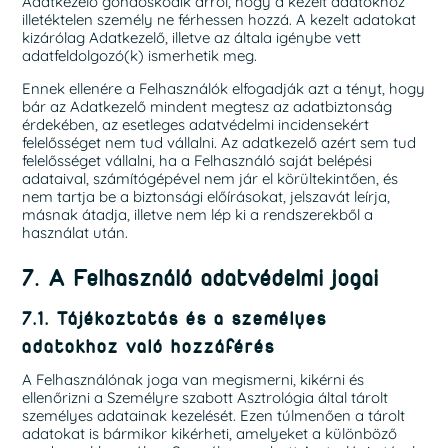
Adatkezelő gondoskodik arról, hogy a kezelt adatokhoz
illetéktelen személy ne férhessen hozzá. A kezelt adatokat
kizárólag Adatkezelő, illetve az általa igénybe vett
adatfeldolgozó(k) ismerhetik meg.
Ennek ellenére a Felhasználók elfogadják azt a tényt, hogy
bár az Adatkezelő mindent megtesz az adatbiztonság
érdekében, az esetleges adatvédelmi incidensekért
felelősséget nem tud vállalni. Az adatkezelő azért sem tud
felelősséget vállalni, ha a Felhasználó saját belépési
adataival, számítógépével nem jár el körültekintően, és
nem tartja be a biztonsági előírásokat, jelszavát leírja,
másnak átadja, illetve nem lép ki a rendszerekből a
használat után.
7. A Felhasználó adatvédelmi jogai
7.1. Tájékoztatás és a személyes
adatokhoz való hozzáférés
A Felhasználónak joga van megismerni, kikérni és
ellenőrizni a Személyre szabott Asztrológia által tárolt
személyes adatainak kezelését. Ezen túlmenően a tárolt
adatokat is bármikor kikérheti, amelyeket a különböző