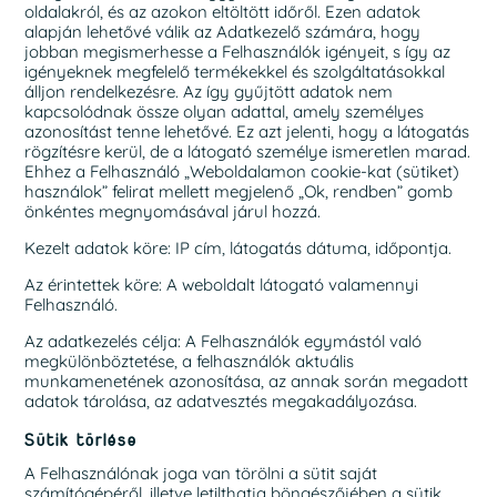
oldalakról, és az azokon eltöltött időről. Ezen adatok
alapján lehetővé válik az Adatkezelő számára, hogy
jobban megismerhesse a Felhasználók igényeit, s így az
igényeknek megfelelő termékekkel és szolgáltatásokkal
álljon rendelkezésre. Az így gyűjtött adatok nem
kapcsolódnak össze olyan adattal, amely személyes
azonosítást tenne lehetővé. Ez azt jelenti, hogy a látogatás
rögzítésre kerül, de a látogató személye ismeretlen marad.
Ehhez a Felhasználó „Weboldalamon cookie-kat (sütiket)
használok” felirat mellett megjelenő „Ok, rendben” gomb
önkéntes megnyomásával járul hozzá.
Kezelt adatok köre: IP cím, látogatás dátuma, időpontja.
Az érintettek köre: A weboldalt látogató valamennyi
Felhasználó.
Az adatkezelés célja: A Felhasználók egymástól való
megkülönböztetése, a felhasználók aktuális
munkamenetének azonosítása, az annak során megadott
adatok tárolása, az adatvesztés megakadályozása.
Sütik törlése
A Felhasználónak joga van törölni a sütit saját
számítógépéről, illetve letilthatja böngészőjében a sütik