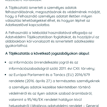
A Tájékoztató ismerteti a személyes adatok
felhasználásának, megosztásának és védelmének módját,
hogy a Felhasználó személyes adatait illetően milyen
választási lehetőségekkel élhet, és hogyan léphet az
Adatkezelővel kapcsolatba.
A Felhasználó a Weboldal használatával elfogadja az
Adatvédelmi Tájékoztatóban foglaltakat, és hozzájárul az
alábbiakban körvonalazott és ismertetett adatkezelési
gyakorlathoz.
A Tájékoztatás a következő jogszabályokon alapul:
az információs önrendelkezési jogról és az
információszabadságról szóló 2011. évi CXII. törvény;
az Európai Parlament és a Tanács (EU) 2016/679
rendelete (2016. április 27.) a természetes személyeknek
a személyes adatok kezelése tekintetében történő
védelméről és az ilyen adatok szabad áramlásáról,
valamint a 95/46/EK rendelet hatályon kívül
helyezéséről (általános adatvédelmi rendelet – General