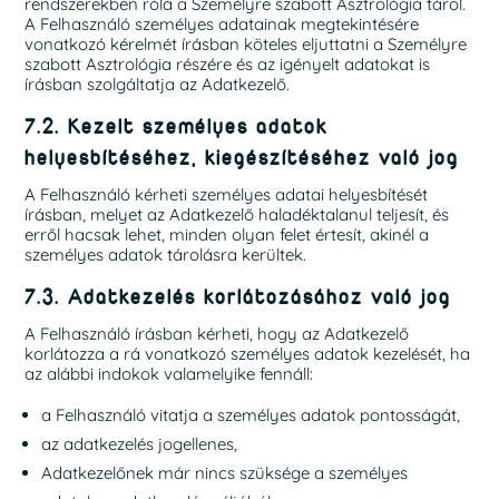
rendszerekben róla a Személyre szabott Asztrológia tárol.
A Felhasználó személyes adatainak megtekintésére
vonatkozó kérelmét írásban köteles eljuttatni a Személyre
szabott Asztrológia részére és az igényelt adatokat is
írásban szolgáltatja az Adatkezelő.
7.2. Kezelt személyes adatok
helyesbítéséhez, kiegészítéséhez való jog
A Felhasználó kérheti személyes adatai helyesbítését
írásban, melyet az Adatkezelő haladéktalanul teljesít, és
erről hacsak lehet, minden olyan felet értesít, akinél a
személyes adatok tárolásra kerültek.
7.3. Adatkezelés korlátozásához való jog
A Felhasználó írásban kérheti, hogy az Adatkezelő
korlátozza a rá vonatkozó személyes adatok kezelését, ha
az alábbi indokok valamelyike fennáll:
a Felhasználó vitatja a személyes adatok pontosságát,
az adatkezelés jogellenes,
Adatkezelőnek már nincs szüksége a személyes