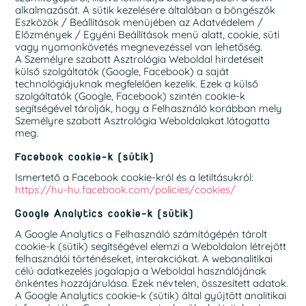
alkalmazását. A sütik kezelésére általában a böngészők
Eszközök / Beállítások menüjében az Adatvédelem /
Előzmények / Egyéni Beállítások menü alatt, cookie, süti
vagy nyomonkövetés megnevezéssel van lehetőség.
A Személyre szabott Asztrológia Weboldal hirdetéseit
külső szolgáltatók (Google, Facebook) a saját
technológiájuknak megfelelően kezelik. Ezek a külső
szolgáltatók (Google, Facebook) szintén cookie-k
segítségével tárolják, hogy a Felhasználó korábban mely
Személyre szabott Asztrológia Weboldalakat látogatta
meg.
Facebook cookie-k (sütik)
Ismertető a Facebook cookie-król és a letiltásukról:
https://hu-hu.facebook.com/policies/cookies/
Google Analytics cookie-k (sütik)
A Google Analytics a Felhasználó számítógépén tárolt
cookie-k (sütik) segítségével elemzi a Weboldalon létrejött
felhasználói történéseket, interakciókat. A webanalitikai
célú adatkezelés jogalapja a Weboldal használójának
önkéntes hozzájárulása. Ezek névtelen, összesített adatok.
A Google Analytics cookie-k (sütik) által gyűjtött analitikai