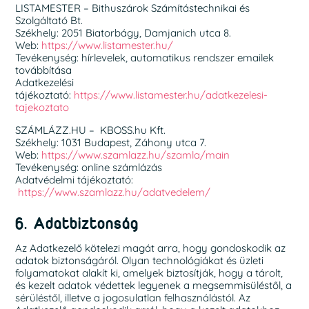
LISTAMESTER – Bithuszárok Számítástechnikai és
Szolgáltató Bt.
Székhely: 2051 Biatorbágy, Damjanich utca 8.
Web:
https://www.listamester.hu/
Tevékenység: hírlevelek, automatikus rendszer emailek
továbbítása
Adatkezelési
tájékoztató:
https://www.listamester.hu/adatkezelesi-
tajekoztato
SZÁMLÁZZ.HU – KBOSS.hu Kft.
Székhely: 1031 Budapest, Záhony utca 7.
Web:
https://www.szamlazz.hu/szamla/main
Tevékenység: online számlázás
Adatvédelmi tájékoztató:
https://www.szamlazz.hu/adatvedelem/
6. Adatbiztonság
Az Adatkezelő kötelezi magát arra, hogy gondoskodik az
adatok biztonságáról. Olyan technológiákat és üzleti
folyamatokat alakít ki, amelyek biztosítják, hogy a tárolt,
és kezelt adatok védettek legyenek a megsemmisüléstől, a
sérüléstől, illetve a jogosulatlan felhasználástól. Az