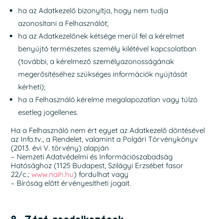
ha az Adatkezelő bizonyítja, hogy nem tudja
azonosítani a Felhasználót;
ha az Adatkezelőnek kétsége merül fel a kérelmet
benyújtó természetes személy kilétével kapcsolatban
(további, a kérelmező személyazonosságának
megerősítéséhez szükséges információk nyújtását
kérheti);
ha a Felhasználó kérelme megalapozatlan vagy túlzó
esetleg jogellenes.
Ha a Felhasználó nem ért egyet az Adatkezelő döntésével
az Info.tv., a Rendelet, valamint a Polgári Törvénykönyv
(2013. évi V. törvény) alapján
– Nemzeti Adatvédelmi és Információszabadság
Hatósághoz (1125 Budapest, Szilágyi Erzsébet fasor
22/c.;
www.naih.hu
) fordulhat vagy
– Bíróság előtt érvényesítheti jogait.