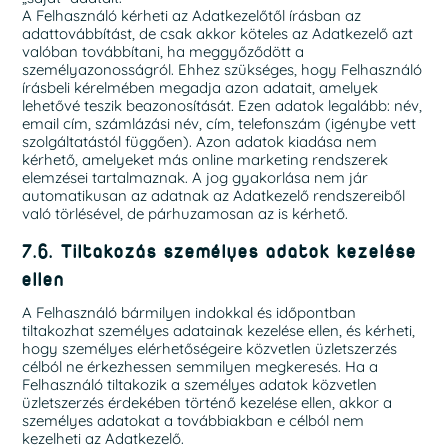
A Felhasználó kérheti az Adatkezelőtől írásban az
adattovábbítást, de csak akkor köteles az Adatkezelő azt
valóban továbbítani, ha meggyőződött a
személyazonosságról. Ehhez szükséges, hogy Felhasználó
írásbeli kérelmében megadja azon adatait, amelyek
lehetővé teszik beazonosítását. Ezen adatok legalább: név,
email cím, számlázási név, cím, telefonszám (igénybe vett
szolgáltatástól függően). Azon adatok kiadása nem
kérhető, amelyeket más online marketing rendszerek
elemzései tartalmaznak. A jog gyakorlása nem jár
automatikusan az adatnak az Adatkezelő rendszereiből
való törlésével, de párhuzamosan az is kérhető.
7.6. Tiltakozás személyes adatok kezelése
ellen
A Felhasználó bármilyen indokkal és időpontban
tiltakozhat személyes adatainak kezelése ellen, és kérheti,
hogy személyes elérhetőségeire közvetlen üzletszerzés
célból ne érkezhessen semmilyen megkeresés. Ha a
Felhasználó tiltakozik a személyes adatok közvetlen
üzletszerzés érdekében történő kezelése ellen, akkor a
személyes adatokat a továbbiakban e célból nem
kezelheti az Adatkezelő.