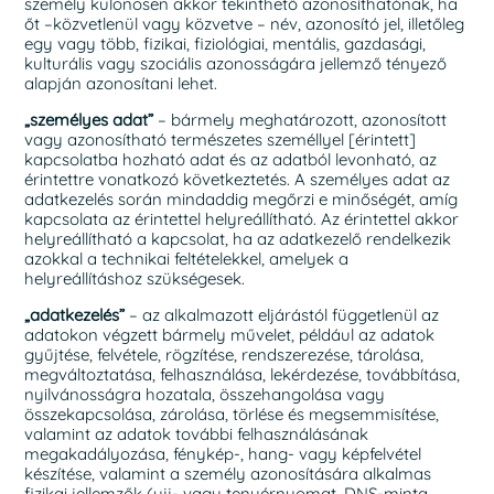
személy különösen akkor tekinthető azonosíthatónak, ha
őt –közvetlenül vagy közvetve – név, azonosító jel, illetőleg
egy vagy több, fizikai, fiziológiai, mentális, gazdasági,
kulturális vagy szociális azonosságára jellemző tényező
alapján azonosítani lehet.
„személyes adat”
– bármely meghatározott, azonosított
vagy azonosítható természetes személlyel [érintett]
kapcsolatba hozható adat és az adatból levonható, az
érintettre vonatkozó következtetés. A személyes adat az
adatkezelés során mindaddig megőrzi e minőségét, amíg
kapcsolata az érintettel helyreállítható. Az érintettel akkor
helyreállítható a kapcsolat, ha az adatkezelő rendelkezik
azokkal a technikai feltételekkel, amelyek a
helyreállításhoz szükségesek.
„adatkezelés”
– az alkalmazott eljárástól függetlenül az
adatokon végzett bármely művelet, például az adatok
gyűjtése, felvétele, rögzítése, rendszerezése, tárolása,
megváltoztatása, felhasználása, lekérdezése, továbbítása,
nyilvánosságra hozatala, összehangolása vagy
összekapcsolása, zárolása, törlése és megsemmisítése,
valamint az adatok további felhasználásának
megakadályozása, fénykép-, hang- vagy képfelvétel
készítése, valamint a személy azonosítására alkalmas
fizikai jellemzők (ujj- vagy tenyérnyomat, DNS-minta,