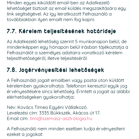
Minden egyes kiküldött email-ben az Adatkezelő
lehetőséget biztosít az email küldés megszakítására egy
link segítségével. Az így leiratkozott Felhasználó a
továbbiakban ilyen emailt nem fog kapni.
7.7. Kérelem teljesítésének határideje
Az Adatkezelő lehetőség szerint 5 munkanapon belül, de
mindenképpen egy hónapon belül írásban tájékoztatja a
Felhasználót a személyes adataira vonatkozó kérelem
teljesíthetőségéről, illetve teljesítéséről.
7.8. Jogérvényesítési lehetőségek
A Felhasználó jogait emailben vagy postai úton küldött
kérelemben gyakorolhatja. Telefonon keresztül egyik jog
érvényesítésére sincs lehetőség. Érintett a jogait az alábbi
elérhetőségeken gyakorolhatja:
Név: Kovács Tímea Egyéni Vállalkozó.
Levelezési cím: 3335 Bükkszék, Akácos út 17.
Email cím:
timi@szemasz-asztrologia.hu
A Felhasználó nem minden esetben tudja érvényesíteni
ezeket a jogokat: