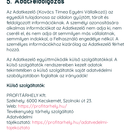
5. Adatfeldolgozás
Az Adatkezelő (Kovács Tímea Egyéni Vállalkozó) az
egyedüli tulajdonosa az oldalon gyűjtött, tárolt és
feldolgozott információknak. A személyi azonosítására
alkalmas információkat az Adatkezelő nem adja ki, nem
cseréli el, és nem adja át semmilyen más vállalatnak,
semmilyen indokkal, a Felhasználó engedélye nélkül. A
személyes információkhoz kizárólag az Adatkezelő férhet
hozzá.
Az Adatkezelő együttműködik külső szolgáltatókkal. A
külső szolgáltatók rendszereiben kezelt adatok
tekintetében a külső szolgáltatók saját adatvédelmi
szabályzatában foglaltak az irányadók!
Külső szolgáltatók:
PROFITÁRHELY Kft.
Székhely: 6000 Kecskemét, Szolnoki út 23.
Web:
https://profitarhely.hu/
Tevékenység: tárhely szolgáltató
Adatvédelmi
tájékoztató:
https://profitarhely.hu/adatvedelmi-
tajekoztato