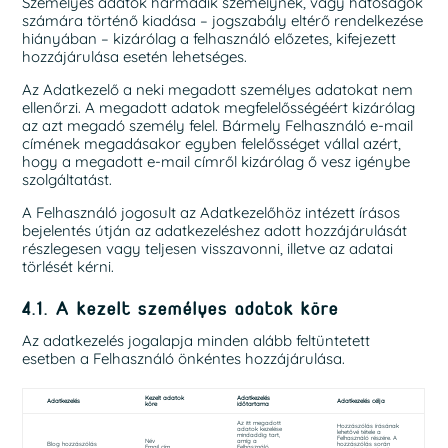
Személyes adatok harmadik személynek, vagy hatóságok
számára történő kiadása – jogszabály eltérő rendelkezése
hiányában – kizárólag a felhasználó előzetes, kifejezett
hozzájárulása esetén lehetséges.
Az Adatkezelő a neki megadott személyes adatokat nem
ellenőrzi. A megadott adatok megfelelősségéért kizárólag
az azt megadó személy felel. Bármely Felhasználó e-mail
címének megadásakor egyben felelősséget vállal azért,
hogy a megadott e-mail címről kizárólag ő vesz igénybe
szolgáltatást.
A Felhasználó jogosult az Adatkezelőhöz intézett írásos
bejelentés útján az adatkezeléshez adott hozzájárulását
részlegesen vagy teljesen visszavonni, illetve az adatai
törlését kérni.
4.1. A kezelt személyes adatok köre
Az adatkezelés jogalapja minden alább feltüntetett
esetben a Felhasználó önkéntes hozzájárulása.
Kezelt adatok
Adatkezelés
Adatkezelés
Adatkezelés célja
köre
időtartama
Az itt megadott
Hozzászólás írásának
adatok kezelése
lehetővé tétele a
mindaddig tart,
Felhasználó részére. A
Név
amíg a
Blog hozzászólás
hozzászólás során
Email cím
Felhasználó