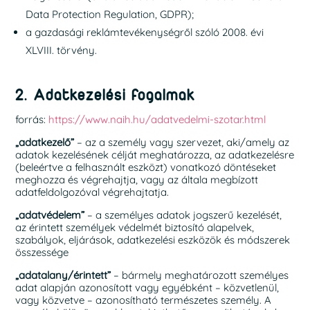
Data Protection Regulation, GDPR);
a gazdasági reklámtevékenységről szóló 2008. évi
XLVIII. törvény.
2. Adatkezelési fogalmak
forrás:
https://www.naih.hu/adatvedelmi-szotar.html
„adatkezelő”
– az a személy vagy szervezet, aki/amely az
adatok kezelésének célját meghatározza, az adatkezelésre
(beleértve a felhasznált eszközt) vonatkozó döntéseket
meghozza és végrehajtja, vagy az általa megbízott
adatfeldolgozóval végrehajtatja.
„adatvédelem”
– a személyes adatok jogszerű kezelését,
az érintett személyek védelmét biztosító alapelvek,
szabályok, eljárások, adatkezelési eszközök és módszerek
összessége
„adatalany/érintett”
– bármely meghatározott személyes
adat alapján azonosított vagy egyébként – közvetlenül,
vagy közvetve – azonosítható természetes személy. A