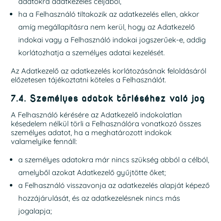
adatokra adatkezelés céljából,
ha a Felhasználó tiltakozik az adatkezelés ellen, akkor
amíg megállapításra nem kerül, hogy az Adatkezelő
indokai vagy a Felhasználó indokai jogszerűek-e, addig
korlátozhatja a személyes adatai kezelését.
Az Adatkezelő az adatkezelés korlátozásának feloldásáról
előzetesen tájékoztatni köteles a Felhasználót.
7.4. Személyes adatok törléséhez való jog
A Felhasználó kérésére az Adatkezelő indokolatlan
késedelem nélkül törli a Felhasználóra vonatkozó összes
személyes adatot, ha a meghatározott indokok
valamelyike fennáll:
a személyes adatokra már nincs szükség abból a célból,
amelyből azokat Adatkezelő gyűjtötte őket;
a Felhasználó visszavonja az adatkezelés alapját képező
hozzájárulását, és az adatkezelésnek nincs más
jogalapja;