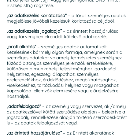
íriszkép stb.) rögzítése.
„az adatkezelés korlátozása”
– a tárolt személyes adatok
megjelölése jövőbeli kezelésük korlátozása céljából.
„az adatkezelés jogalapja”
– az érintett hozzájárulása
vagy törvényben elrendelt kötelező adatkezelés.
„profilalkotás”
– személyes adatok automatizált
kezelésének bármely olyan formája, amelynek során a
személyes adatokat valamely természetes személyhez
fűződő bizonyos személyes jellemzők értékelésére,
különösen a munkahelyi teljesítményhez, gazdasági
helyzethez, egészségi állapothoz, személyes
preferenciákhoz, érdeklődéshez, megbízhatósághoz,
viselkedéshez, tartózkodási helyhez vagy mozgáshoz
kapcsolódó jellemzők elemzésére vagy előrejelzésére
használják.
„adatfeldolgozó”
– az személy vagy szervezet, aki/amely
az adatkezelővel kötött szerződése alapján – beleértve a
jogszabály rendelkezése alapján történő szerződéskötést
is – az adatok feldolgozását végzi.
„az érintett hozzájárulása”
– az Érintett akaratának