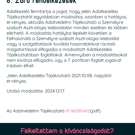
8. Záró rendelkezések
Adatkezelő fenntartja a jogot, hogy jelen Adatkezelési
Tájékoztatót egyoldalúan módosítsa, azonban a hatályos,
érvényes, aktuális Adatvédelmi Tájékoztató a Személyre
szabott Asztrológia Weboldalán minden esetben és időben
elérhető. A módosítás hatályba lépését követően a
Felhasználó a Személyre szabott Asztrológia Weboldal
vagy a szolgáltatások további használatával ráutaló
magatartással elfogadja a módosított Adatkezelési
Tájékoztatóban foglaltakat. Amennyiben a módosításokat
nem kívánja elfogadni, úgy a 7. pontban foglalt jogaival
írásban élhet.
Jelen Adatkezelési Tájékoztató 2021.10.08. napjától
érvényes.
Utolsó módosítás: 2024.12.17.
Az Adatvédelmi Tájékoztató
itt letölthető
(pdf).
Felkeltettem a kíváncsiságodat?