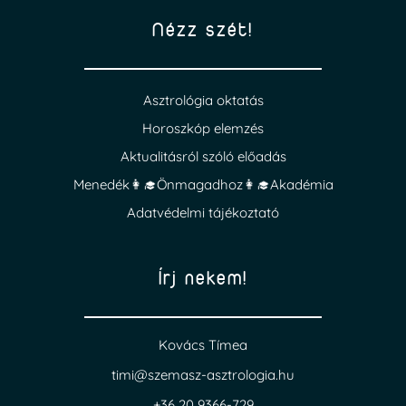
Nézz szét!
Asztrológia oktatás
Horoszkóp elemzés
Aktualitásról szóló előadás
Menedék👩‍🎓Önmagadhoz👩‍🎓Akadémia
Adatvédelmi tájékoztató
Írj nekem!
Kovács Tímea
timi@szemasz-asztrologia.hu
+36 20 9366-729