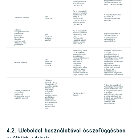
megjelenítésre kerül a
hozzájárulását
Felhasználó neve, az
írásban vissza
email címe viszont nem.
nem vonja.
Az itt megadott
adatok kezelése
mindaddig tart,
A részletes tematika
Név
amíg a
kiküldése a
Tematika küldése
Email cím
Felhasználó
Felhasználó részére
hozzájárulását
emailben.
írásban vissza
nem vonja.
A kínált
Az itt megadott
szolgáltatásokra
adatok kezelése
(önismereti
Kapcsolattartás a
Név
mindaddig tart,
program,
Felhasználóval a
Email cím
amíg a
horoszkóp
szolgáltatások
Születési
Felhasználó
elemzés,
kivitelezésével
adatok
hozzájárulását
asztrológiai
kapcsolatban.
írásban vissza
előadás) való
nem vonja.
jelentkezés
Mindaddig kezeli
Ingyenes információs
az Adatkezelő
anyagok,
ezen adatokat,
blogértesítők és a
ameddig a
Személyre szabott
Felhasználó le nem
Asztrológia által kínált
Név
iratkozik a
szolgáltatásokra
Email cím
hírlevélről a
vonatkozó promóciós,
Hírlevél küldése
Születési
hírlevélben
népszerűsítő,
adatok
található
reklámüzeneteket is
leiratkozás linkre
tartalmazó emailek
kattintva vagy
kiküldése az
amíg nem kéri
érdeklődésüket
levételét emailben
kifejezetten kinyilvánító
vagy postai úton.
Felhasználók számára.
Technikai
adatok, mint a
Felhasználó IP
A Személyre szabott
címe, látogatás
Asztrológia Weboldal
dátuma és
megvalósításához és
időpontja,
Személyre szabott
a szolgáltatásokhoz
böngésző
Asztrológia
szükséges
típusa, a
Beállításoktól
Weboldal
technológiák része ez
megtekintett és
függő.
használata során
a fajta adatgyűjtés.
az előzőleg
gyűjtött adatok
Ezekből az adatokból
látogatott,
a Felhasználó
rendszer által
személye nem
automatikusan
azonosítható.
naplózott
weboldalak
címe
4.2. Weboldal használatával összefüggésben