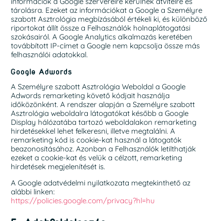
információk a Google szervereire kerülnek átvitelre és
tárolásra. Ezeket az információkat a Google a Személyre
szabott Asztrológia megbízásából értékeli ki, és különböző
riportokat állít össze a Felhasználók holnaplátogatási
szokásairól. A Google Analytics alkalmazás keretében
továbbított IP-címet a Google nem kapcsolja össze más
felhasználói adatokkal.
Google Adwords
A Személyre szabott Asztrológia Weboldal a Google
Adwords remarketing követő kódjait használja
időközönként. A rendszer alapján a Személyre szabott
Asztrológia weboldalra látogatókat később a Google
Display hálózatába tartozó weboldalakon remarketing
hirdetésekkel lehet felkeresni, illetve megtalálni. A
remarketing kód is cookie-kat használ a látogatók
beazonosításához. Azonban a Felhasználók letilthatják
ezeket a cookie-kat és velük a célzott, remarketing
hirdetések megjelenítését is.
A Google adatvédelmi nyilatkozata megtekinthető az
alábbi linken:
https://policies.google.com/privacy?hl=hu