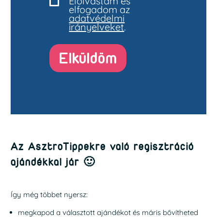
Elolvastam és
elfogadom az
adatvédelmi
irányelveket
.
Elküldöm
Az AsztroTippekre való regisztráció
ajándékkal jár 🙂
Így még többet nyersz:
megkapod a választott ajándékot és máris bővítheted