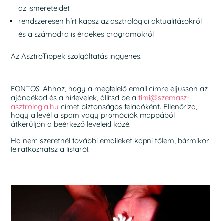
az ismereteidet
rendszeresen hírt kapsz az asztrológiai aktualitásokról
és a számodra is érdekes programokról
Az AsztroTippek szolgáltatás ingyenes.
FONTOS: Ahhoz, hogy a megfelelő email címre eljusson az
ajándékod és a hírlevelek, állítsd be a
timi@szemasz-
asztrologia.hu
címet biztonságos feladóként. Ellenőrizd,
hogy a levél a spam vagy promóciók mappából
átkerüljön a beérkező leveleid közé.
Ha nem szeretnél további emaileket kapni tőlem, bármikor
leiratkozhatsz a listáról.