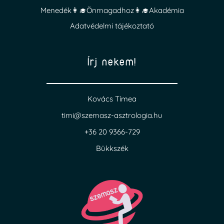
Menedék👩‍🎓Önmagadhoz👩‍🎓Akadémia
Adatvédelmi tájékoztató
Írj nekem!
Kovács Tímea
timi@szemasz-asztrologia.hu
+36 20 9366-729
Bükkszék