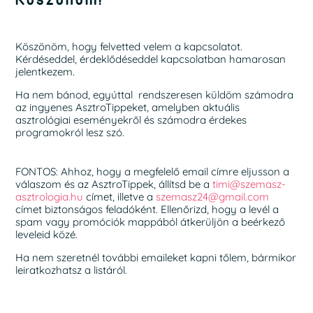
Köszönöm, hogy felvetted velem a kapcsolatot.
Kérdéseddel, érdeklődéseddel kapcsolatban hamarosan
jelentkezem.
Ha nem bánod, egyúttal rendszeresen küldöm számodra
az ingyenes AsztroTippeket, amelyben aktuális
asztrológiai eseményekről és számodra érdekes
programokról lesz szó.
FONTOS: Ahhoz, hogy a megfelelő email címre eljusson a
válaszom és az AsztroTippek, állítsd be a
timi@szemasz-
asztrologia.hu
címet, illetve a
szemasz24@gmail.com
címet biztonságos feladóként. Ellenőrizd, hogy a levél a
spam vagy promóciók mappából átkerüljön a beérkező
leveleid közé.
Ha nem szeretnél további emaileket kapni tőlem, bármikor
leiratkozhatsz a listáról.