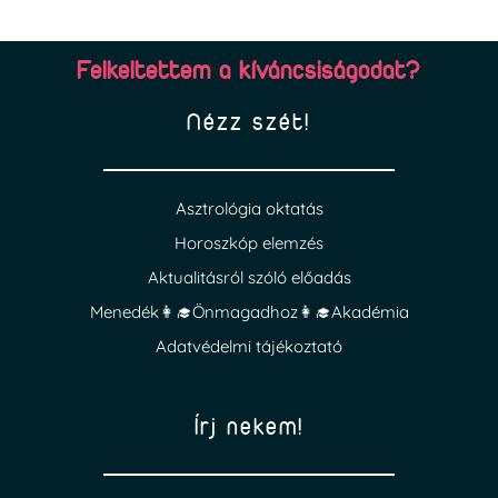
Felkeltettem a kíváncsiságodat?
Nézz szét!
Asztrológia oktatás
Horoszkóp elemzés
Aktualitásról szóló előadás
Menedék👩‍🎓Önmagadhoz👩‍🎓Akadémia
Adatvédelmi tájékoztató
Írj nekem!