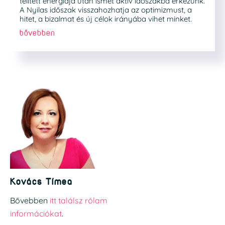
telített energiája után ismét aktív időszakba érkezünk.
A Nyilas időszak visszahozhatja az optimizmust, a
hitet, a bizalmat és új célok irányába vihet minket.
bővebben
Kovács Tímea
Bővebben
itt találsz rólam
információkat
.