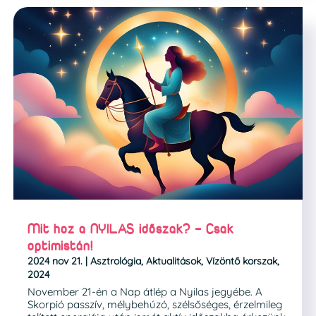
Mit hoz a NYILAS időszak? – Csak
optimistán!
2024 nov 21.
|
Asztrológia
,
Aktualitások
,
Vízöntő korszak
,
2024
November 21-én a Nap átlép a Nyilas jegyébe. A
Skorpió passzív, mélybehúzó, szélsőséges, érzelmileg