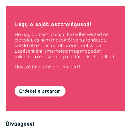
Légy a saját asztrológusod!
Ha úgy döntesz, a saját kezedbe veszed az
életedet, és nem másoktól vársz tanácsot,
kezdd el az önismereti programot velem.
Lépésenként ismerheted meg magadat,
miközben az asztrológia tudását is elsajátítod.
Hosszú távon, hidd el, megéri !
Érdekel a program
Olvasgass!