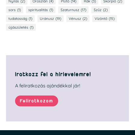
Nyilas
(2)
Oroszlán
(4)
Plútó
(14)
Rák
(3)
Skorpió
(2)
sors
(1)
spiritualitás
(1)
Szaturnusz
(17)
Szűz
(2)
tudatosság
(1)
Uránusz
(19)
Vénusz
(2)
Vízöntő
(15)
újjászületés
(1)
Iratkozz fel a hírlevelemre!
A feliratkozás ajándékkal jár!
Feliratkozom