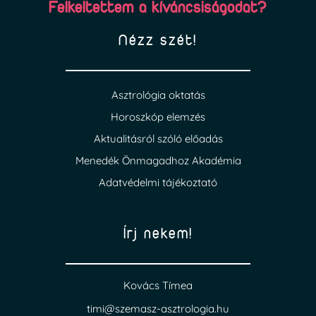
Felkeltettem a kíváncsiságodat?
Nézz szét!
Asztrológia oktatás
Horoszkóp elemzés
Aktualitásról szóló előadás
Menedék Önmagadhoz Akadémia
Adatvédelmi tájékoztató
Írj nekem!
Kovács Tímea
timi@szemasz-asztrologia.hu