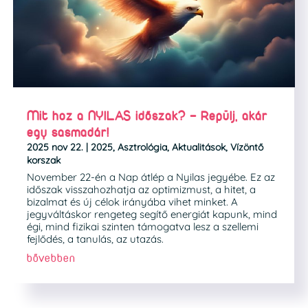
Mit hoz a NYILAS időszak? – Repülj, akár
egy sasmadár!
2025 nov 22.
|
2025
,
Asztrológia
,
Aktualitások
,
Vízöntő
korszak
November 22-én a Nap átlép a Nyilas jegyébe. Ez az
időszak visszahozhatja az optimizmust, a hitet, a
bizalmat és új célok irányába vihet minket. A
jegyváltáskor rengeteg segítő energiát kapunk, mind
égi, mind fizikai szinten támogatva lesz a szellemi
fejlődés, a tanulás, az utazás.
bővebben