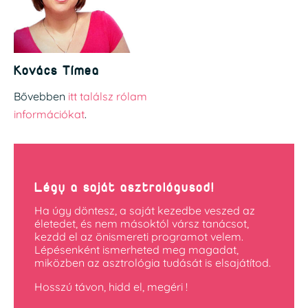
Kovács Tímea
Bővebben
itt találsz rólam
információkat
.
Légy a saját asztrológusod!
Ha úgy döntesz, a saját kezedbe veszed az
életedet, és nem másoktól vársz tanácsot,
kezdd el az önismereti programot velem.
Lépésenként ismerheted meg magadat,
miközben az asztrológia tudását is elsajátítod.
Hosszú távon, hidd el, megéri !