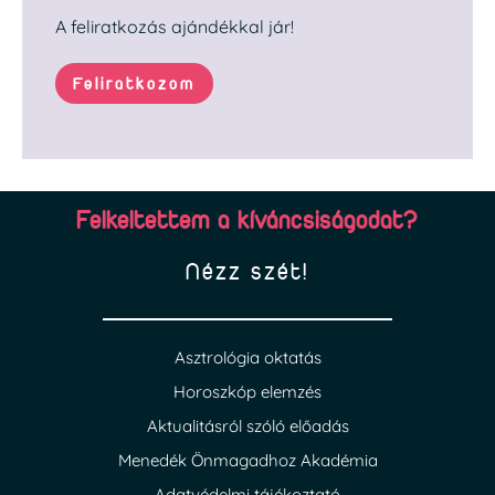
A feliratkozás ajándékkal jár!
Feliratkozom
Felkeltettem a kíváncsiságodat?
Nézz szét!
Asztrológia oktatás
Horoszkóp elemzés
Aktualitásról szóló előadás
Menedék Önmagadhoz Akadémia
Adatvédelmi tájékoztató