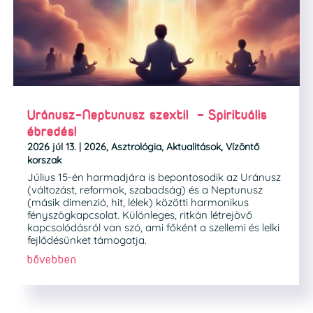
Uránusz-Neptunusz szextil – Spirituális
ébredés!
2026 júl 13.
|
2026
,
Asztrológia
,
Aktualitások
,
Vízöntő
korszak
Július 15-én harmadjára is bepontosodik az Uránusz
(változást, reformok, szabadság) és a Neptunusz
(másik dimenzió, hit, lélek) közötti harmonikus
fényszögkapcsolat. Különleges, ritkán létrejövő
kapcsolódásról van szó, ami főként a szellemi és lelki
fejlődésünket támogatja.
bővebben