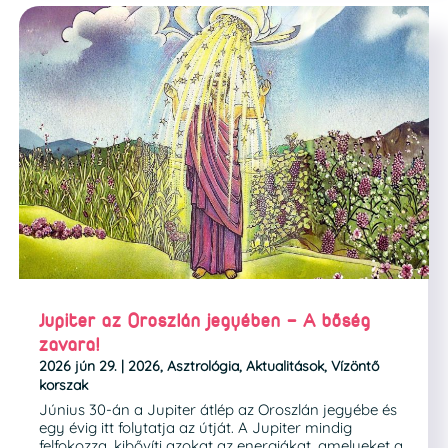
Jupiter az Oroszlán jegyében – A bőség
zavara!
2026 jún 29.
|
2026
,
Asztrológia
,
Aktualitások
,
Vízöntő
korszak
Június 30-án a Jupiter átlép az Oroszlán jegyébe és
egy évig itt folytatja az útját. A Jupiter mindig
felfokozza, kibővíti azokat az energiákat, amelyeket a