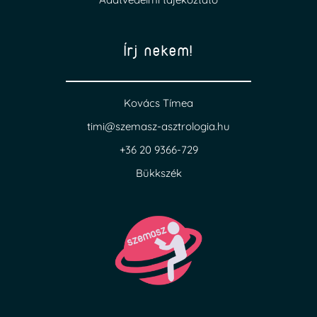
Írj nekem!
Kovács Tímea
timi@szemasz-asztrologia.hu
+36 20 9366-729
Bükkszék