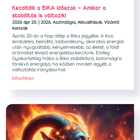
Kezdődik a BIKA időszak – Amikor a
stabilitás is változik!
2026 ápr 20.
|
2026
,
Asztrológia
,
Aktualitások
,
Vízöntő
korszak
Április 20-án a Nap átlép a Bika jegyébe. A Kos
lendületes, beindító, lobbanékony, akaratos energiái
után nyugodtabb, kényelmesebb, az életet, a földi
örömöket élvező energiákba kerülünk. Elvileg.
Gyakorlatilag hiába a Bika stabilitásra, biztonságra
törekvő energiája, ha közben minden egyéb a
változtatás irányába hat.
bővebben