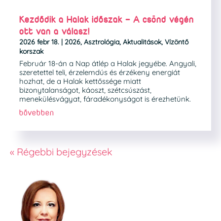
Kezdődik a Halak időszak – A csönd végén
ott van a válasz!
2026 febr 18.
|
2026
,
Asztrológia
,
Aktualitások
,
Vízöntő
korszak
Február 18-án a Nap átlép a Halak jegyébe. Angyali,
szeretettel teli, érzelemdús és érzékeny energiát
hozhat, de a Halak kettőssége miatt
bizonytalanságot, káoszt, szétcsúszást,
menekülésvágyat, fáradékonyságot is érezhetünk.
bővebben
« Régebbi bejegyzések