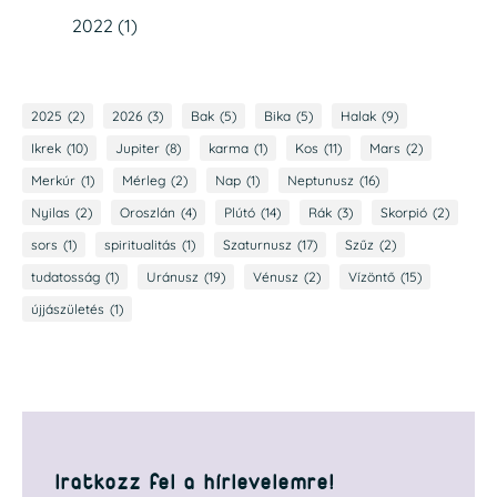
2022
(1)
2025
(2)
2026
(3)
Bak
(5)
Bika
(5)
Halak
(9)
Ikrek
(10)
Jupiter
(8)
karma
(1)
Kos
(11)
Mars
(2)
Merkúr
(1)
Mérleg
(2)
Nap
(1)
Neptunusz
(16)
Nyilas
(2)
Oroszlán
(4)
Plútó
(14)
Rák
(3)
Skorpió
(2)
sors
(1)
spiritualitás
(1)
Szaturnusz
(17)
Szűz
(2)
tudatosság
(1)
Uránusz
(19)
Vénusz
(2)
Vízöntő
(15)
újjászületés
(1)
Iratkozz fel a hírlevelemre!