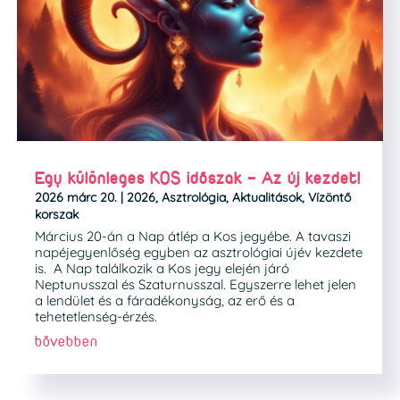
Egy különleges KOS időszak – Az új kezdet!
2026 márc 20.
|
2026
,
Asztrológia
,
Aktualitások
,
Vízöntő
korszak
Március 20-án a Nap átlép a Kos jegyébe. A tavaszi
napéjegyenlőség egyben az asztrológiai újév kezdete
is. A Nap találkozik a Kos jegy elején járó
Neptunusszal és Szaturnusszal. Egyszerre lehet jelen
a lendület és a fáradékonyság, az erő és a
tehetetlenség-érzés.
bővebben