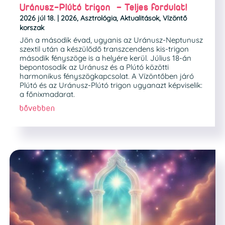
Uránusz-Plútó trigon – Teljes fordulat!
2026 júl 18.
|
2026
,
Asztrológia
,
Aktualitások
,
Vízöntő
korszak
Jön a második évad, ugyanis az Uránusz-Neptunusz
szextil után a készülődő transzcendens kis-trigon
második fényszöge is a helyére kerül. Július 18-án
bepontosodik az Uránusz és a Plútó közötti
harmonikus fényszögkapcsolat. A Vízöntőben járó
Plútó és az Uránusz-Plútó trigon ugyanazt képviselik:
a főnixmadarat.
bővebben