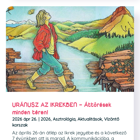
URÁNUSZ AZ IKREKBEN – Áttörések
minden téren!
2026 ápr 26.
|
2026
,
Asztrológia
,
Aktualitások
,
Vízöntő
korszak
Az április 26-án átlép az Ikrek jegyébe és a következő
7 évünkben ott is marad. A kommunikációba, a