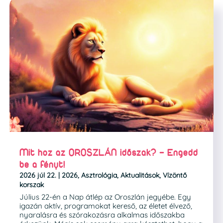
Mit hoz az OROSZLÁN időszak? – Engedd
be a fényt!
2026 júl 22.
|
2026
,
Asztrológia
,
Aktualitások
,
Vízöntő
korszak
Július 22-én a Nap átlép az Oroszlán jegyébe. Egy
igazán aktív, programokat kereső, az életet élvező,
nyaralásra és szórakozásra alkalmas időszakba