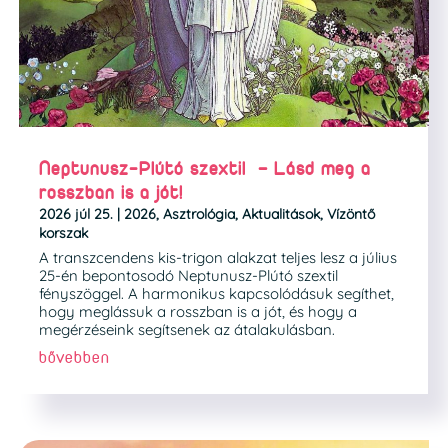
Neptunusz-Plútó szextil – Lásd meg a
rosszban is a jót!
2026 júl 25.
|
2026
,
Asztrológia
,
Aktualitások
,
Vízöntő
korszak
A transzcendens kis-trigon alakzat teljes lesz a július
25-én bepontosodó Neptunusz-Plútó szextil
fényszöggel. A harmonikus kapcsolódásuk segíthet,
hogy meglássuk a rosszban is a jót, és hogy a
megérzéseink segítsenek az átalakulásban.
bővebben