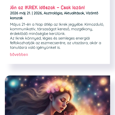
Jön az IKREK időszak – Csak lazán!
2026 máj 21.
|
2026
,
Asztrológia
,
Aktualitások
,
Vízöntő
korszak
Május 21-én a Nap átlép az Ikrek jegyébe. Kimozduló,
kommunikatív, társaságot kereső, mozgékony,
érdeklődő minőségbe kerülünk.
Az Ikrek könnyed, légies és semleges energiái
felfokozhatják az eszmecserére, az utazásra, akár a
tanulásra való igényünket is.
bővebben