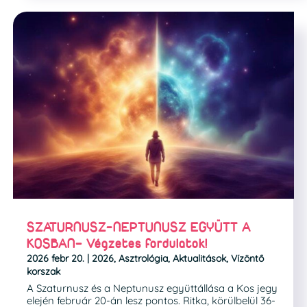
SZATURNUSZ-NEPTUNUSZ EGYÜTT A
KOSBAN– Végzetes fordulatok!
2026 febr 20.
|
2026
,
Asztrológia
,
Aktualitások
,
Vízöntő
korszak
A Szaturnusz és a Neptunusz együttállása a Kos jegy
elején február 20-án lesz pontos. Ritka, körülbelül 36-