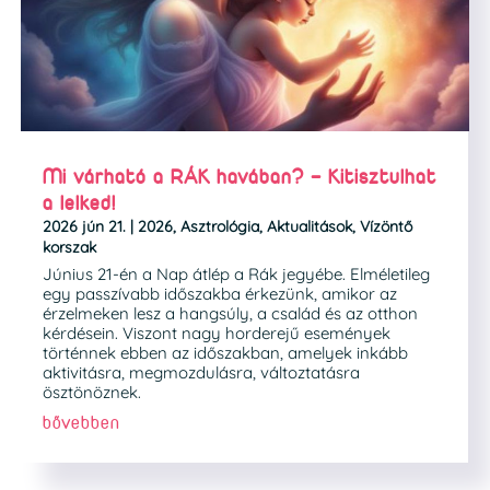
Mi várható a RÁK havában? – Kitisztulhat
a lelked!
2026 jún 21.
|
2026
,
Asztrológia
,
Aktualitások
,
Vízöntő
korszak
Június 21-én a Nap átlép a Rák jegyébe. Elméletileg
egy passzívabb időszakba érkezünk, amikor az
érzelmeken lesz a hangsúly, a család és az otthon
kérdésein. Viszont nagy horderejű események
történnek ebben az időszakban, amelyek inkább
aktivitásra, megmozdulásra, változtatásra
ösztönöznek.
bővebben