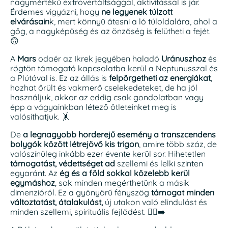
nagymértékű extrovertáltsággal, aktivitással is jár.
Érdemes vigyázni, hogy
ne legyenek túlzott
elvárásain
k, mert könnyű átesni a ló túloldalára, ahol a
gőg, a nagyképűség és az önzőség is felütheti a fejét.
🙃
A
Mars
odaér az Ikrek jegyében haladó
Uránuszhoz
és
rögtön támogató kapcsolatba kerül a Neptunusszal és
a Plútóval is. Ez az állás is
felpörgetheti az energiákat
,
hozhat őrült és vakmerő cselekedeteket, de ha jól
használjuk, akkor az eddig csak gondolatban vagy
épp a vágyainkban létező ötleteinket meg is
valósíthatjuk. 🤸
De
a legnagyobb horderejű esemény a transzcendens
bolygók között létrejövő kis trigon
, amire több száz, de
valószínűleg inkább ezer évente kerül sor. Hihetetlen
támogatást, védettséget ad
szellemi és lelki szinten
egyaránt. Az
ég és a föld sokkal közelebb kerül
egymáshoz
, sok minden megérthetünk a másik
dimenzióról. Ez a gyönyörű fényszög
támogat minden
változtatást, átalakulást,
új utakon való elindulást és
minden szellemi, spirituális fejlődést. 🚶‍♀️‍➡️