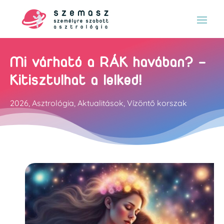
Mi várható a RÁK havában? –
Kitisztulhat a lelked!
2026
,
Asztrológia
,
Aktualitások
,
Vízöntő korszak