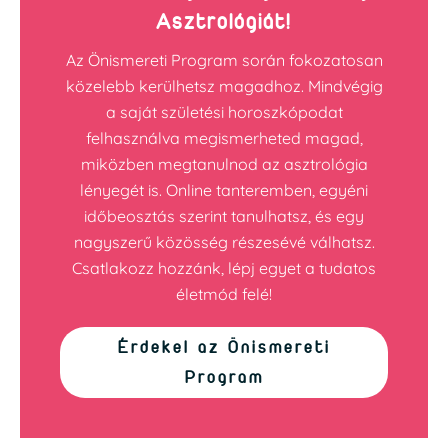
Asztrológiát!
Az Önismereti Program során fokozatosan
közelebb kerülhetsz magadhoz. Mindvégig
a saját születési horoszkópodat
felhasználva megismerheted magad,
miközben megtanulnod az asztrológia
lényegét is. Online tanteremben, egyéni
időbeosztás szerint tanulhatsz, és egy
nagyszerű közösség részesévé válhatsz.
Csatlakozz hozzánk, lépj egyet a tudatos
életmód felé!
Érdekel az Önismereti
Program