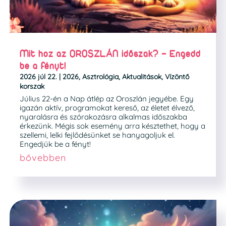
Mit hoz az OROSZLÁN időszak? – Engedd
be a fényt!
2026 júl 22.
|
2026
,
Asztrológia
,
Aktualitások
,
Vízöntő
korszak
Július 22-én a Nap átlép az Oroszlán jegyébe. Egy
igazán aktív, programokat kereső, az életet élvező,
nyaralásra és szórakozásra alkalmas időszakba
érkezünk. Mégis sok esemény arra késztethet, hogy a
szellemi, lelki fejlődésünket se hanyagoljuk el.
Engedjük be a fényt!
bővebben