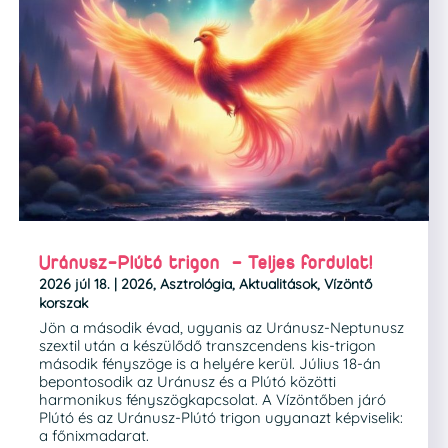
Uránusz-Plútó trigon – Teljes fordulat!
2026 júl 18.
|
2026
,
Asztrológia
,
Aktualitások
,
Vízöntő
korszak
Jön a második évad, ugyanis az Uránusz-Neptunusz
szextil után a készülődő transzcendens kis-trigon
második fényszöge is a helyére kerül. Július 18-án
bepontosodik az Uránusz és a Plútó közötti
harmonikus fényszögkapcsolat. A Vízöntőben járó
Plútó és az Uránusz-Plútó trigon ugyanazt képviselik:
a főnixmadarat.