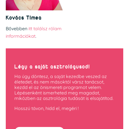
Kovács Tímea
Bővebben
itt találsz rólam
információkat
.
Légy a saját asztrológusod!
Ha úgy döntesz, a saját kezedbe veszed az
életedet, és nem másoktól vársz tanácsot,
kezdd el az önismereti programot velem.
Lépésenként ismerheted meg magadat,
miközben az asztrológia tudását is elsajátítod.
Hosszú távon, hidd el, megéri !