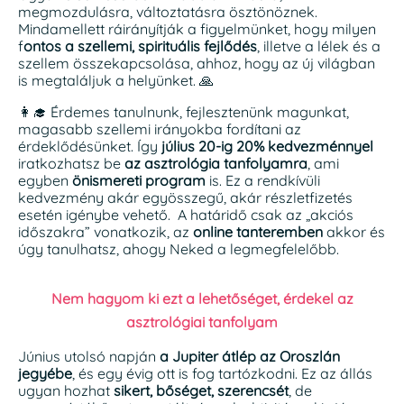
megmozdulásra, változtatásra ösztönöznek.
Mindamellett ráirányítják a figyelmünket, hogy milyen
f
ontos a szellemi, spirituális fejlődés
, illetve a lélek és a
szellem összekapcsolása, ahhoz, hogy az új világban
is megtaláljuk a helyünket. 🙏
👩‍🎓 Érdemes tanulnunk, fejlesztenünk magunkat,
magasabb szellemi irányokba fordítani az
érdeklődésünket. Így
július 20-ig 20% kedvezménnyel
iratkozhatsz be
az asztrológia tanfolyamra
, ami
egyben
önismereti program
is. Ez a rendkívüli
kedvezmény akár egyösszegű, akár részletfizetés
esetén igénybe vehető. A határidő csak az „akciós
időszakra” vonatkozik, az
online tanteremben
akkor és
úgy tanulhatsz, ahogy Neked a legmegfelelőbb.
Nem hagyom ki ezt a lehetőséget, érdekel az
asztrológiai tanfolyam
Június utolsó napján
a Jupiter átlép az Oroszlán
jegyébe
, és egy évig ott is fog tartózkodni. Ez az állás
ugyan hozhat
sikert, bőséget, szerencsét
, de