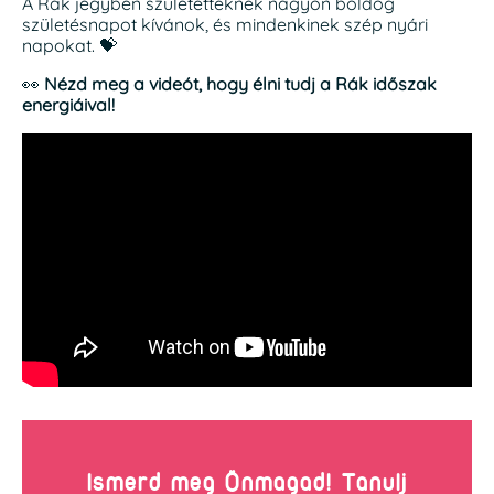
A Rák jegyben születetteknek nagyon boldog
születésnapot kívánok, és mindenkinek szép nyári
napokat. 💝
👀
Nézd meg a videót, hogy élni tudj a Rák időszak
energiáival!
Ismerd meg Önmagad! Tanulj