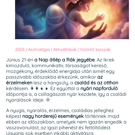
2026
|
Asztrológia
|
Aktualitások
|
Vízöntő korszak
Június 21-én
a Nap átlép a Rák jegyébe
. Az Ikrek
kimozduló, kommunikatív, társaságot kereső,
mozgékony, érdeklődő energiája után ismét egy
passzívabb időszakba érkezünk, amikor
az
érzelmeken
lesz a hangsúly, a
család és az otthon
kérdésein. 👩‍👩‍👧‍👧 Ez egyúttal a
nyári napforduló
időpontja is, a csillagászati nyár kezdete, így a családi
nyaralások ideje. 🌞
A nyugis, nyaralós, érzelmes, családias jelleghez
képest
nagy horderejű események
történnek majd
ebben az időszakban, amelyek nem igazán engedik a
visszavonulást, az igazi pihenést és feltöltődést.
Ugyanis sok esetben inkább aktivitásra,