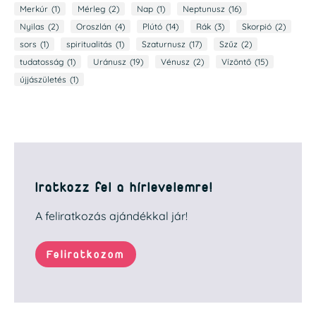
Merkúr
(1)
Mérleg
(2)
Nap
(1)
Neptunusz
(16)
Nyilas
(2)
Oroszlán
(4)
Plútó
(14)
Rák
(3)
Skorpió
(2)
sors
(1)
spiritualitás
(1)
Szaturnusz
(17)
Szűz
(2)
tudatosság
(1)
Uránusz
(19)
Vénusz
(2)
Vízöntő
(15)
újjászületés
(1)
Iratkozz fel a hírlevelemre!
A feliratkozás ajándékkal jár!
Feliratkozom