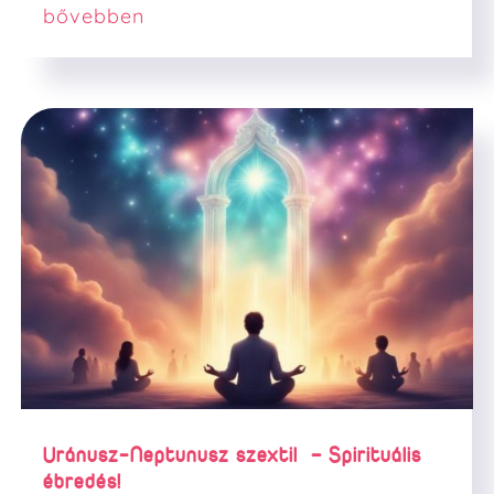
bővebben
Uránusz-Neptunusz szextil – Spirituális
ébredés!