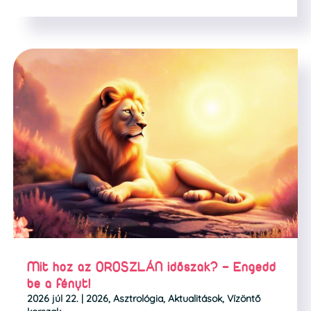
Mit hoz az OROSZLÁN időszak? – Engedd
be a fényt!
2026 júl 22.
|
2026
,
Asztrológia
,
Aktualitások
,
Vízöntő