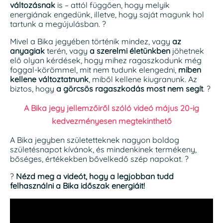
változásnak
is – attól függően, hogy melyik
energiának engedünk, illetve, hogy saját magunk hol
tartunk a megújulásban. ?
Mivel a Bika jegyében történik mindez, vagy
az
anyagiak
terén, vagy
a szerelmi életünkben
jöhetnek
elő olyan kérdések, hogy mihez ragaszkodunk még
foggal-körömmel, mit nem tudunk elengedni,
miben
kellene változtatnunk
, miből kellene kiugranunk. Az
biztos, hogy
a görcsös ragaszkodás most nem segít
. ?
A Bika jegy jellemzőiről szóló videó május 20-ig
kedvezményesen megtekinthető
A Bika jegyben születetteknek nagyon boldog
születésnapot kívánok, és mindenkinek termékeny,
bőséges, értékekben bővelkedő szép napokat. ?
?
Nézd meg a videót, hogy a legjobban tudd
felhasználni a Bika időszak energiáit!