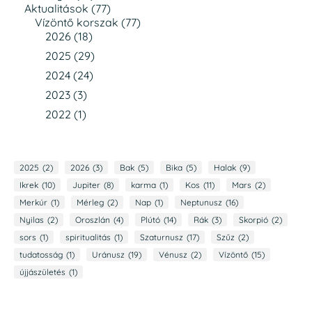
Aktualitások
(77)
Vízöntő korszak
(77)
2026
(18)
2025
(29)
2024
(24)
2023
(3)
2022
(1)
2025
(2)
2026
(3)
Bak
(5)
Bika
(5)
Halak
(9)
Ikrek
(10)
Jupiter
(8)
karma
(1)
Kos
(11)
Mars
(2)
Merkúr
(1)
Mérleg
(2)
Nap
(1)
Neptunusz
(16)
Nyilas
(2)
Oroszlán
(4)
Plútó
(14)
Rák
(3)
Skorpió
(2)
sors
(1)
spiritualitás
(1)
Szaturnusz
(17)
Szűz
(2)
tudatosság
(1)
Uránusz
(19)
Vénusz
(2)
Vízöntő
(15)
újjászületés
(1)