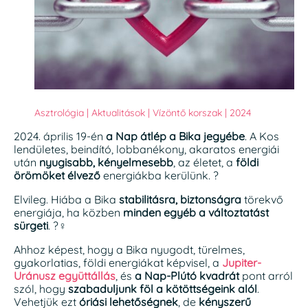
Asztrológia
|
Aktualitások
|
Vízöntő korszak
|
2024
2024. április 19-én
a Nap átlép a Bika jegyébe
. A Kos
lendületes, beindító, lobbanékony, akaratos energiái
után
nyugisabb, kényelmesebb
, az életet, a
földi
örömöket élvező
energiákba kerülünk. ?
Elvileg. Hiába a Bika
stabilitásra, biztonságra
törekvő
energiája, ha közben
minden egyéb a változtatást
sürgeti
. ?‍♀️
Ahhoz képest, hogy a Bika nyugodt, türelmes,
gyakorlatias, földi energiákat képvisel, a
Jupiter-
Uránusz együttállás
, és
a Nap-Plútó kvadrát
pont arról
szól, hogy
szabaduljunk föl a kötöttségeink alól
.
Vehetjük ezt
óriási lehetőségnek
, de
kényszerű