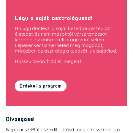
Légy a saját asztrológusod!
Ha úgy döntesz, a saját kezedbe veszed az
életedet, és nem másoktól vársz tanácsot,
kezdd el az önismereti programot velem.
Lépésenként ismerheted meg magadat,
miközben az asztrológia tudását is elsajátítod.
Hosszú távon, hidd el, megéri !
Érdekel a program
Olvasgass!
Neptunusz-Plútó szextil – Lásd meg a rosszban is a