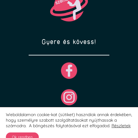
Gyere és kövess!
Weboldalamon cookie-kat (sütiket) használok annak érdekében,
hogy személyre szabott szolgáltatásokat nyújthassak a
számodra. A böngészés folytatásával ezt elfogadod.
Részletek
Ok, rendben