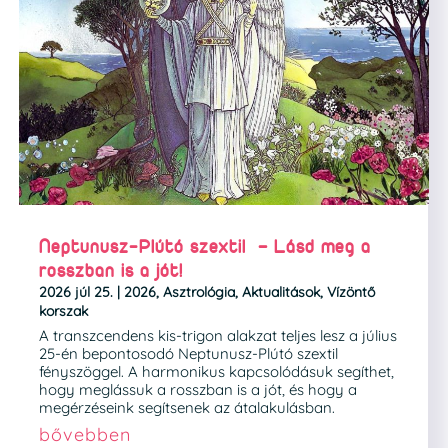
Neptunusz-Plútó szextil – Lásd meg a
rosszban is a jót!
2026 júl 25.
|
2026
,
Asztrológia
,
Aktualitások
,
Vízöntő
korszak
A transzcendens kis-trigon alakzat teljes lesz a július
25-én bepontosodó Neptunusz-Plútó szextil
fényszöggel. A harmonikus kapcsolódásuk segíthet,
hogy meglássuk a rosszban is a jót, és hogy a
megérzéseink segítsenek az átalakulásban.
bővebben