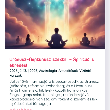
Uránusz-Neptunusz szextil – Spirituális
ébredés!
2026 júl 13.
|
2026
,
Asztrológia
,
Aktualitások
,
Vízöntő
korszak
Július 15-én harmadjára is bepontosodik az Uránusz
(változást, reformok, szabadság) és a Neptunusz
(másik dimenzió, hit, lélek) közötti harmonikus
fényszögkapcsolat. Különleges, ritkán létrejövő
kapcsolódásról van szó, ami főként a szellemi és lelki
fejlődésünket támogatja.