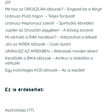
jót!
Mit hoz az OROSZLÁN időszak? – Engedd be a fényt!
Uránusz-Plútó trigon – Teljes fordulat!
Uránusz-Neptunusz szextil – Spirituális ébredés!
Jupiter az Oroszlán jegyében – A bőség zavara!
Mi várható a RÁK havában? – Kitisztulhat a lelked!
Jön az IKREK időszak – Csak lazán!
URÁNUSZ AZ IKREKBEN – Áttörések minden téren!
Kezdődik a BIKA időszak – Amikor a stabilitás is
változik!
Egy különleges KOS időszak – Az új kezdet!
Ez is érdekelhet:
Asztrológia
(77)