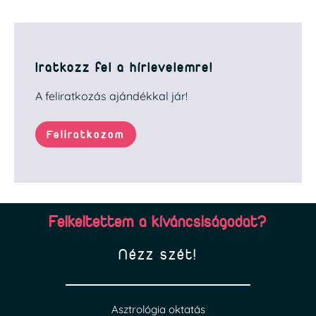
Iratkozz fel a hírlevelemre!
A feliratkozás ajándékkal jár!
Feliratkozom
Felkeltettem a kíváncsiságodat?
Nézz szét!
Asztrológia oktatás