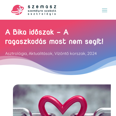
A Bika időszak – A
ragaszkodás most nem segít!
Asztrológia
,
Aktualitások
,
Vízöntő korszak
,
2024