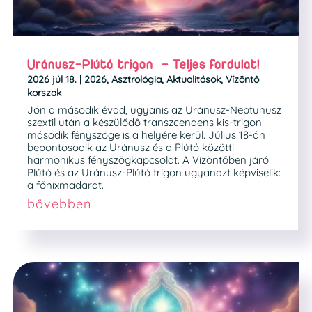
Uránusz-Plútó trigon – Teljes fordulat!
2026 júl 18.
|
2026
,
Asztrológia
,
Aktualitások
,
Vízöntő
korszak
Jön a második évad, ugyanis az Uránusz-Neptunusz
szextil után a készülődő transzcendens kis-trigon
második fényszöge is a helyére kerül. Július 18-án
bepontosodik az Uránusz és a Plútó közötti
harmonikus fényszögkapcsolat. A Vízöntőben járó
Plútó és az Uránusz-Plútó trigon ugyanazt képviselik:
a főnixmadarat.
bővebben