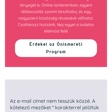
lényegét is. Online tanteremben, egyéni
időbeosztás szerint tanulhatsz, és egy
nagyszerű közösség részesévé válhatsz.
Csatlakozz hozzánk, lépj egyet a tudatos
életmód felé!
Érdekel az Önismereti
Program
Egy hozzászólás elküldése
Az e-mail címet nem tesszük közzé.
A
kötelező mezőket
*
karakterrel jelöltük