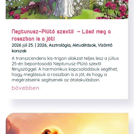
Neptunusz-Plútó szextil – Lásd meg a
rosszban is a jót!
2026 júl 25.
|
2026
,
Asztrológia
,
Aktualitások
,
Vízöntő
korszak
A transzcendens kis-trigon alakzat teljes lesz a július
25-én bepontosodó Neptunusz-Plútó szextil
fényszöggel. A harmonikus kapcsolódásuk segíthet,
hogy meglássuk a rosszban is a jót, és hogy a
megérzéseink segítsenek az átalakulásban.
bővebben