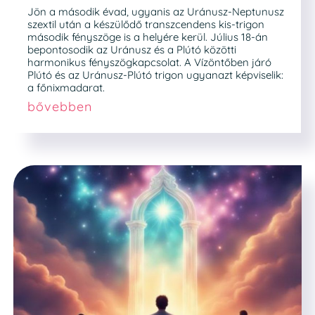
Jön a második évad, ugyanis az Uránusz-Neptunusz
szextil után a készülődő transzcendens kis-trigon
második fényszöge is a helyére kerül. Július 18-án
bepontosodik az Uránusz és a Plútó közötti
harmonikus fényszögkapcsolat. A Vízöntőben járó
Plútó és az Uránusz-Plútó trigon ugyanazt képviselik:
a főnixmadarat.
bővebben