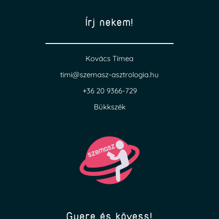
Írj nekem!
Kovács Tímea
timi@szemasz-asztrologia.hu
+36 20 9366-729
Bükkszék
Gyere és kövess!