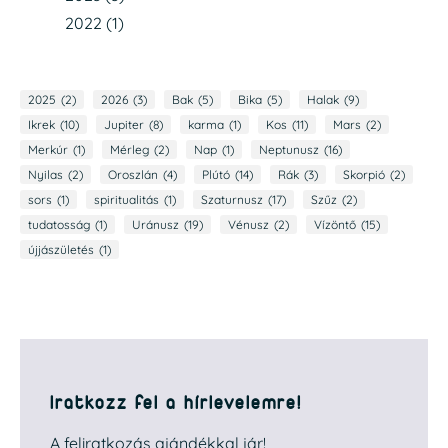
2022
(1)
2025
(2)
2026
(3)
Bak
(5)
Bika
(5)
Halak
(9)
Ikrek
(10)
Jupiter
(8)
karma
(1)
Kos
(11)
Mars
(2)
Merkúr
(1)
Mérleg
(2)
Nap
(1)
Neptunusz
(16)
Nyilas
(2)
Oroszlán
(4)
Plútó
(14)
Rák
(3)
Skorpió
(2)
sors
(1)
spiritualitás
(1)
Szaturnusz
(17)
Szűz
(2)
tudatosság
(1)
Uránusz
(19)
Vénusz
(2)
Vízöntő
(15)
újjászületés
(1)
Iratkozz fel a hírlevelemre!
A feliratkozás ajándékkal jár!