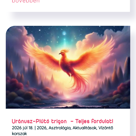
bővebben
Uránusz-Plútó trigon – Teljes fordulat!
2026 júl 18.
|
2026
,
Asztrológia
,
Aktualitások
,
Vízöntő
korszak