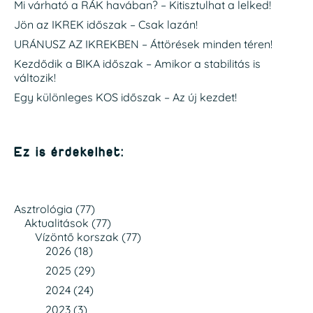
Mi várható a RÁK havában? – Kitisztulhat a lelked!
Jön az IKREK időszak – Csak lazán!
URÁNUSZ AZ IKREKBEN – Áttörések minden téren!
Kezdődik a BIKA időszak – Amikor a stabilitás is
változik!
Egy különleges KOS időszak – Az új kezdet!
Ez is érdekelhet:
Asztrológia
(77)
Aktualitások
(77)
Vízöntő korszak
(77)
2026
(18)
2025
(29)
2024
(24)
2023
(3)