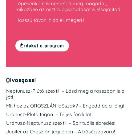
Lépésenként ismerheted meg magadat,
miközben az asztrológia tudását is elsajátítod.
Hosszú távon, hidd el, megéri !
Érdekel a program
Olvasgass!
Neptunusz-Plútó szextil – Lásd meg a rosszban is a
jót!
Mit hoz az OROSZLÁN időszak? – Engedd be a fényt!
Uránusz-Plútó trigon – Teljes fordulat!
Uránusz-Neptunusz szextil – Spirituális ébredés!
Jupiter az Oroszlán jegyében – A bőség zavara!