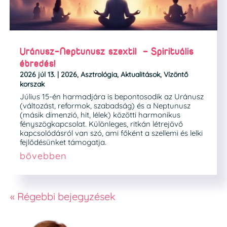
Uránusz-Neptunusz szextil – Spirituális
ébredés!
2026 júl 13.
|
2026
,
Asztrológia
,
Aktualitások
,
Vízöntő
korszak
Július 15-én harmadjára is bepontosodik az Uránusz
(változást, reformok, szabadság) és a Neptunusz
(másik dimenzió, hit, lélek) közötti harmonikus
fényszögkapcsolat. Különleges, ritkán létrejövő
kapcsolódásról van szó, ami főként a szellemi és lelki
fejlődésünket támogatja.
bővebben
« Régebbi bejegyzések