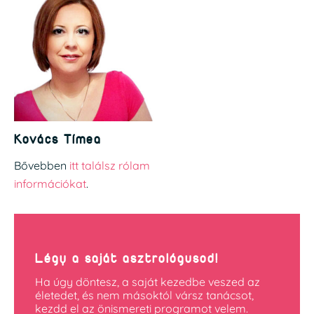
Kovács Tímea
Bővebben
itt találsz rólam
információkat
.
Légy a saját asztrológusod!
Ha úgy döntesz, a saját kezedbe veszed az
életedet, és nem másoktól vársz tanácsot,
kezdd el az önismereti programot velem.