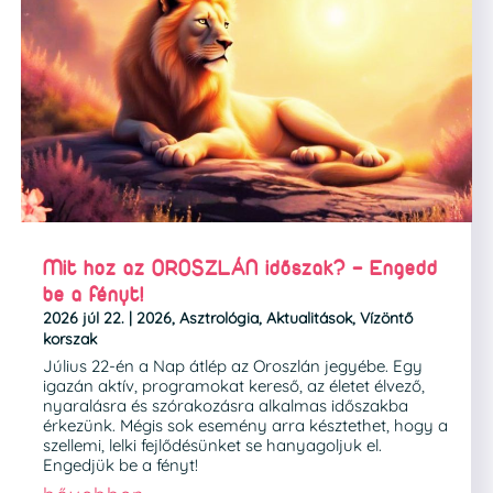
Mit hoz az OROSZLÁN időszak? – Engedd
be a fényt!
2026 júl 22.
|
2026
,
Asztrológia
,
Aktualitások
,
Vízöntő
korszak
Július 22-én a Nap átlép az Oroszlán jegyébe. Egy
igazán aktív, programokat kereső, az életet élvező,
nyaralásra és szórakozásra alkalmas időszakba
érkezünk. Mégis sok esemény arra késztethet, hogy a
szellemi, lelki fejlődésünket se hanyagoljuk el.
Engedjük be a fényt!