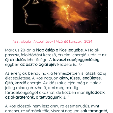
Asztrológia
|
Aktualitások
|
Vízöntő korszak
|
2024
Március 20-án a
Nap átlép a Kos jegyébe.
A Halak
passzív, feloldódást kereső, érzelmi energiái után itt
az
újraindulás
lehetősége. A
tavaszi napéjegyenlőség
egyben
az asztrológiai újév
kezdete is. ✨
Az energiák beindulnak, a természetben is látszik az új
élet születése. A Kos nagyon
aktív, tüzes, lendületes,
újító, kezdő
energia. Az időszak elején még a Halak-
jelleg mindig érezhető, ami még mindig
fáradékonyságot okozhat, de közben már
nyiladozik
az akaraterőnk, a tettvágyunk
is. ?
A Kos időszak nem lesz annyira eseménydús, mint
amennyire várnánk tőle, viszont nagyon
sok támogató,