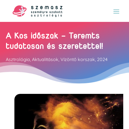
A Kos időszak – Teremts
tudatosan és szeretettel!
Asztrológia
,
Aktualitások
,
Vízöntő korszak
,
2024