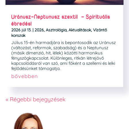
Uránusz-Neptunusz szextil – Spirituális
ébredés!
2026 júl 13.
|
2026
,
Asztrológia
,
Aktualitások
,
Vízöntő
korszak
Július 15-én harmadjára is bepontosodik az Uránusz
(változást, reformok, szabadság) és a Neptunusz
(másik dimenzió, hit, lélek) közötti harmonikus
fényszögkapcsolat. Különleges, ritkán létrejövő
kapcsolódásról van szó, ami főként a szellemi és lelki
fejlődésünket támogatja.
bővebben
« Régebbi bejegyzések