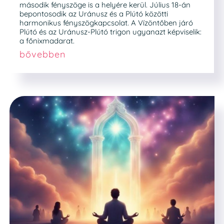
második fényszöge is a helyére kerül. Július 18-án
bepontosodik az Uránusz és a Plútó közötti
harmonikus fényszögkapcsolat. A Vízöntőben járó
Plútó és az Uránusz-Plútó trigon ugyanazt képviselik:
a főnixmadarat.
bővebben