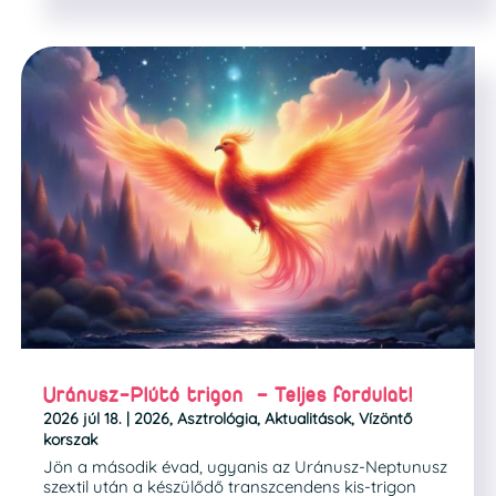
Uránusz-Plútó trigon – Teljes fordulat!
2026 júl 18.
|
2026
,
Asztrológia
,
Aktualitások
,
Vízöntő
korszak
Jön a második évad, ugyanis az Uránusz-Neptunusz
szextil után a készülődő transzcendens kis-trigon