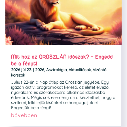
Mit hoz az OROSZLÁN időszak? – Engedd
be a fényt!
2026 júl 22.
|
2026
,
Asztrológia
,
Aktualitások
,
Vízöntő
korszak
Július 22-én a Nap átlép az Oroszlán jegyébe. Egy
igazán aktív, programokat kereső, az életet élvező,
nyaralásra és szórakozásra alkalmas időszakba
érkezünk. Mégis sok esemény arra késztethet, hogy a
szellemi, lelki fejlődésünket se hanyagoljuk el.
Engedjük be a fényt!
bővebben