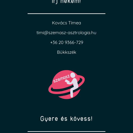
Írj nekem!
Kovács Tímea
timi@szemasz-asztrologia.hu
+36 20 9366-729
Bükkszék
Gyere és kövess!