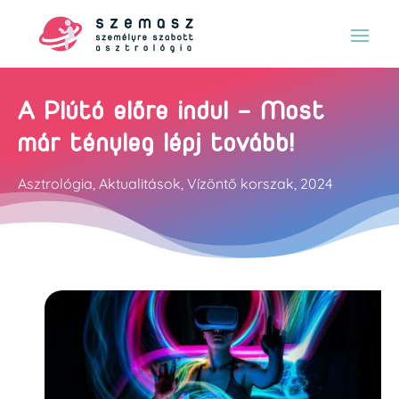
A Plútó előre indul – Most
már tényleg lépj tovább!
Asztrológia
,
Aktualitások
,
Vízöntő korszak
,
2024