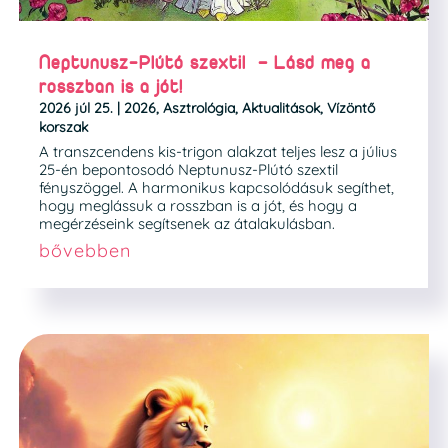
Neptunusz-Plútó szextil – Lásd meg a
rosszban is a jót!
2026 júl 25.
|
2026
,
Asztrológia
,
Aktualitások
,
Vízöntő
korszak
A transzcendens kis-trigon alakzat teljes lesz a július
25-én bepontosodó Neptunusz-Plútó szextil
fényszöggel. A harmonikus kapcsolódásuk segíthet,
hogy meglássuk a rosszban is a jót, és hogy a
megérzéseink segítsenek az átalakulásban.
bővebben