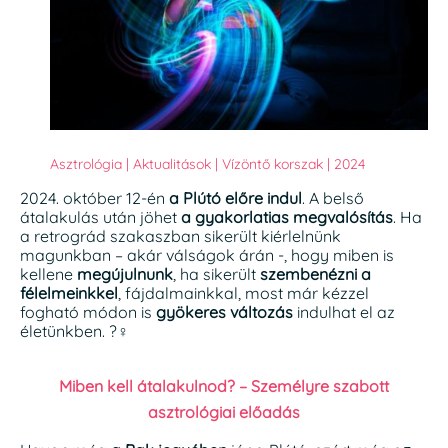
Asztrológia
|
Aktualitások
|
Vízöntő korszak
|
2024
2024. október 12-én
a Plútó előre indul
. A belső
átalakulás után jöhet
a gyakorlatias megvalósítás
. Ha
a retrográd szakaszban sikerült kiérlelnünk
magunkban – akár válságok árán -, hogy miben is
kellene
megújulnunk
, ha sikerült
szembenézni a
félelmeinkkel
, fájdalmainkkal, most már kézzel
fogható módon is
gyökeres változás
indulhat el az
életünkben. ?‍♀️
Miben kell átalakulnod? – Személyre szabott
asztrológiai előadás