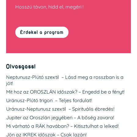
Hosszú távon, hidd el, megéri !
Érdekel a program
Olvasgass!
Neptunusz-Plútó szextil – Lásd meg a rosszban is a
jót!
Mit hoz az OROSZLÁN időszak? – Engedd be a fényt!
Uránusz-Plútó trigon – Teljes fordulat!
Uránusz-Neptunusz szextil – Spirituális ébredés!
Jupiter az Oroszlán jegyében – A bőség zavara!
Mi várható a RÁK havában? – Kitisztulhat a lelked!
Jön az IKREK időszak – Csak lazán!