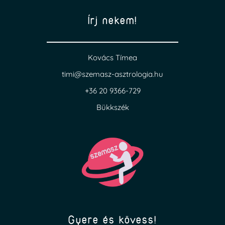
Írj nekem!
Kovács Tímea
timi@szemasz-asztrologia.hu
+36 20 9366-729
Bükkszék
Gyere és kövess!