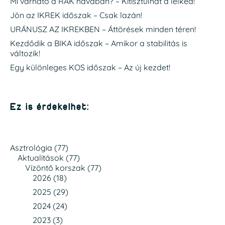
Mi várható a RÁK havában? – Kitisztulhat a lelked!
Jön az IKREK időszak – Csak lazán!
URÁNUSZ AZ IKREKBEN – Áttörések minden téren!
Kezdődik a BIKA időszak – Amikor a stabilitás is
változik!
Egy különleges KOS időszak – Az új kezdet!
Ez is érdekelhet:
Asztrológia
(77)
Aktualitások
(77)
Vízöntő korszak
(77)
2026
(18)
2025
(29)
2024
(24)
2023
(3)