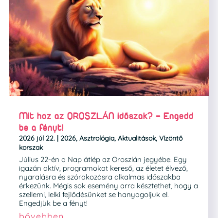
Mit hoz az OROSZLÁN időszak? – Engedd
be a fényt!
2026 júl 22.
|
2026
,
Asztrológia
,
Aktualitások
,
Vízöntő
korszak
Július 22-én a Nap átlép az Oroszlán jegyébe. Egy
igazán aktív, programokat kereső, az életet élvező,
nyaralásra és szórakozásra alkalmas időszakba
érkezünk. Mégis sok esemény arra késztethet, hogy a
szellemi, lelki fejlődésünket se hanyagoljuk el.
Engedjük be a fényt!
bővebben