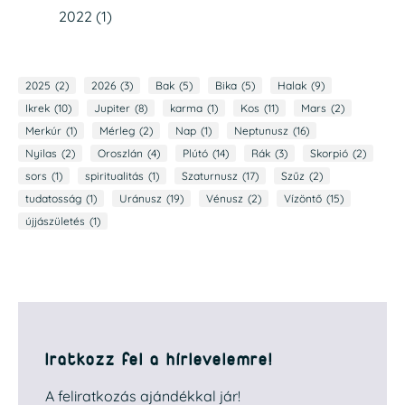
2022
(1)
2025
(2)
2026
(3)
Bak
(5)
Bika
(5)
Halak
(9)
Ikrek
(10)
Jupiter
(8)
karma
(1)
Kos
(11)
Mars
(2)
Merkúr
(1)
Mérleg
(2)
Nap
(1)
Neptunusz
(16)
Nyilas
(2)
Oroszlán
(4)
Plútó
(14)
Rák
(3)
Skorpió
(2)
sors
(1)
spiritualitás
(1)
Szaturnusz
(17)
Szűz
(2)
tudatosság
(1)
Uránusz
(19)
Vénusz
(2)
Vízöntő
(15)
újjászületés
(1)
Iratkozz fel a hírlevelemre!
A feliratkozás ajándékkal jár!