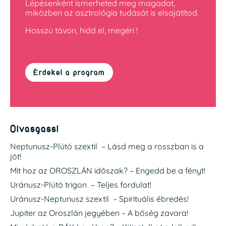
Lépésenként ismerheted meg magadat,
miközben az asztrológia tudását is elsajátítod.
Hosszú távon, hidd el, megéri !
Érdekel a program
Olvasgass!
Neptunusz-Plútó szextil – Lásd meg a rosszban is a
jót!
Mit hoz az OROSZLÁN időszak? – Engedd be a fényt!
Uránusz-Plútó trigon – Teljes fordulat!
Uránusz-Neptunusz szextil – Spirituális ébredés!
Jupiter az Oroszlán jegyében – A bőség zavara!