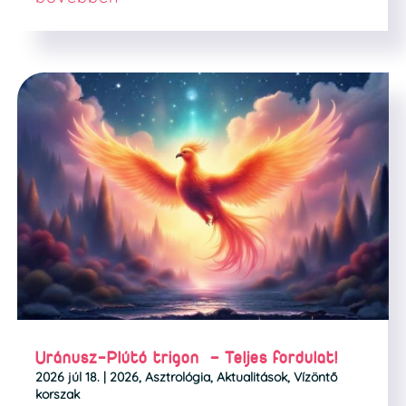
Uránusz-Plútó trigon – Teljes fordulat!
2026 júl 18.
|
2026
,
Asztrológia
,
Aktualitások
,
Vízöntő
korszak