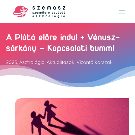
A Plútó előre indul + Vénusz-
sárkány – Kapcsolati bumm!
2025
,
Asztrológia
,
Aktualitások
,
Vízöntő korszak