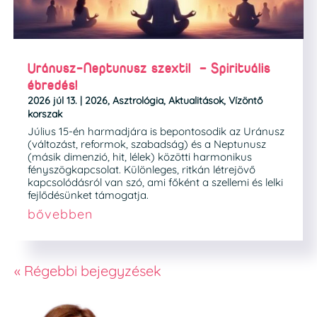
Uránusz-Neptunusz szextil – Spirituális
ébredés!
2026 júl 13.
|
2026
,
Asztrológia
,
Aktualitások
,
Vízöntő
korszak
Július 15-én harmadjára is bepontosodik az Uránusz
(változást, reformok, szabadság) és a Neptunusz
(másik dimenzió, hit, lélek) közötti harmonikus
fényszögkapcsolat. Különleges, ritkán létrejövő
kapcsolódásról van szó, ami főként a szellemi és lelki
fejlődésünket támogatja.
bővebben
« Régebbi bejegyzések