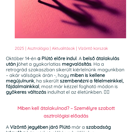
2025
|
Asztrológia
|
Aktualitások
|
Vízöntő korszak
Október 14-én
a Plútó előre indul
. A
belső átalakulás
után j
öhet a gyakorlatias
megvalósítás
. Ha a
retrográd szakaszban sikerült kiérlelnünk magunkban
– akár válságok árán -, hogy
miben is kellene
megújulnunk
, ha sikerült
szembenézni a félelmeinkkel,
fájdalmainkkal
, most már kézzel fogható módon is
gyökeres változás
indulhat el az életünkben. 🤸‍♀️
Miben kell átalakulnod? – Személyre szabott
asztrológiai előadás
A
Vízöntő jegyében járó Plútó
már a
szabadság