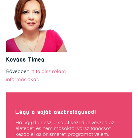
Kovács Tímea
Bővebben
itt találsz rólam
információkat
.
Légy a saját asztrológusod!
Ha úgy döntesz, a saját kezedbe veszed az
életedet, és nem másoktól vársz tanácsot,
kezdd el az önismereti programot velem.