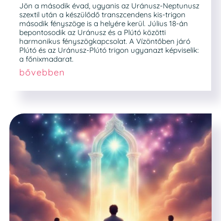
Jön a második évad, ugyanis az Uránusz-Neptunusz
szextil után a készülődő transzcendens kis-trigon
második fényszöge is a helyére kerül. Július 18-án
bepontosodik az Uránusz és a Plútó közötti
harmonikus fényszögkapcsolat. A Vízöntőben járó
Plútó és az Uránusz-Plútó trigon ugyanazt képviselik:
a főnixmadarat.
bővebben