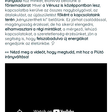
irányába
húz minket, előhívva belőlünk a
főnixmadarat
. Mivel
a Vénusz is középpontban lesz
,
kapcsolatba kerülve az összes nagybolygóval, az
átalakulást, az újjászületést
főként a kapcsolataink
terén
„kényszerítheti ki” belőlünk. Ez járhat csalódással,
magányosság érzéssel, de ha sikerül elengedni,
elhamvasztani a régi mintákat
, a mérgező, lehúzó
kapcsolatokat, a szeretetlenség-érzésünket, jön a
segítség is, hogy
felszabadulva új energiákat
engedjünk az életünkbe. 🎈
👀
Nézd meg a videót, hogy megtudd, mit hoz a Plútó
irányváltása!