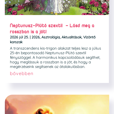
Neptunusz-Plútó szextil – Lásd meg a
rosszban is a jót!
2026 júl 25.
|
2026
,
Asztrológia
,
Aktualitások
,
Vízöntő
korszak
A transzcendens kis-trigon alakzat teljes lesz a július
25-én bepontosodó Neptunusz-Plútó szextil
fényszöggel. A harmonikus kapcsolódásuk segíthet,
hogy meglássuk a rosszban is a jót, és hogy a
megérzéseink segítsenek az átalakulásban.
bővebben