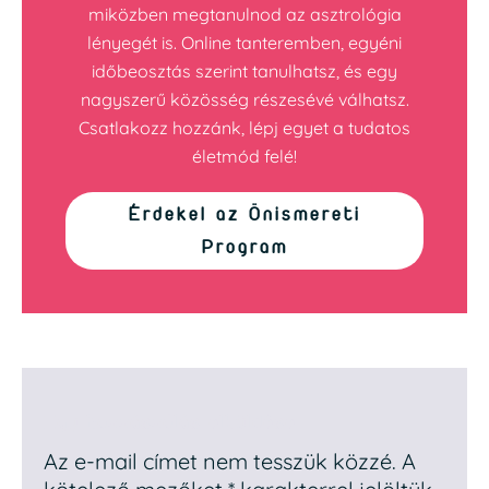
miközben megtanulnod az asztrológia
lényegét is. Online tanteremben, egyéni
időbeosztás szerint tanulhatsz, és egy
nagyszerű közösség részesévé válhatsz.
Csatlakozz hozzánk, lépj egyet a tudatos
életmód felé!
Érdekel az Önismereti
Program
Egy hozzászólás elküldése
Az e-mail címet nem tesszük közzé.
A