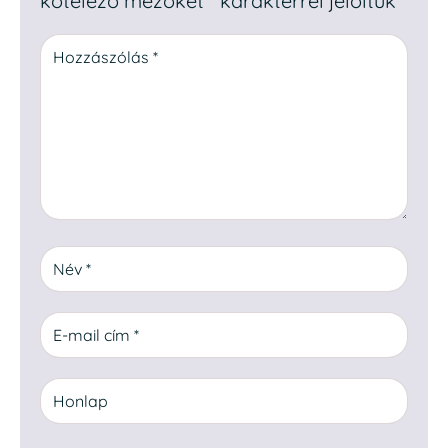
kötelező mezőket
*
karakterrel jelöltük