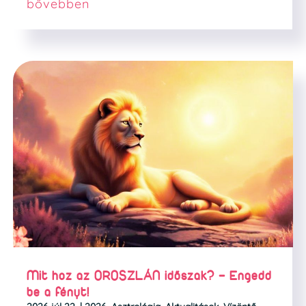
bővebben
Mit hoz az OROSZLÁN időszak? – Engedd
be a fényt!