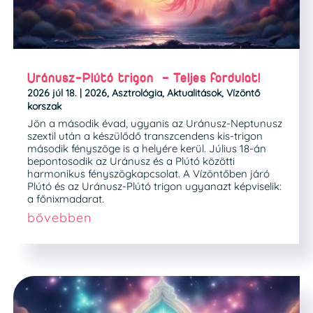
Uránusz-Plútó trigon – Teljes fordulat!
2026 júl 18.
|
2026
,
Asztrológia
,
Aktualitások
,
Vízöntő
korszak
Jön a második évad, ugyanis az Uránusz-Neptunusz
szextil után a készülődő transzcendens kis-trigon
második fényszöge is a helyére kerül. Július 18-án
bepontosodik az Uránusz és a Plútó közötti
harmonikus fényszögkapcsolat. A Vízöntőben járó
Plútó és az Uránusz-Plútó trigon ugyanazt képviselik:
a főnixmadarat.
bővebben