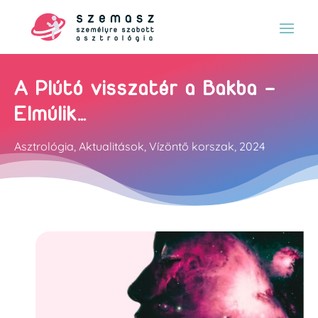
A Plútó visszatér a Bakba –
Elmúlik…
Asztrológia
,
Aktualitások
,
Vízöntő korszak
,
2024