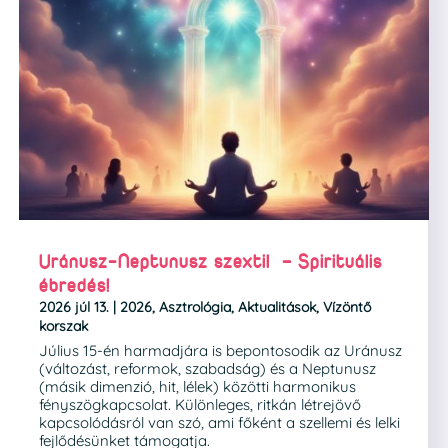
Uránusz-Neptunusz szextil – Spirituális
ébredés!
2026 júl 13.
|
2026
,
Asztrológia
,
Aktualitások
,
Vízöntő
korszak
Július 15-én harmadjára is bepontosodik az Uránusz
(változást, reformok, szabadság) és a Neptunusz
(másik dimenzió, hit, lélek) közötti harmonikus
fényszögkapcsolat. Különleges, ritkán létrejövő
kapcsolódásról van szó, ami főként a szellemi és lelki
fejlődésünket támogatja.