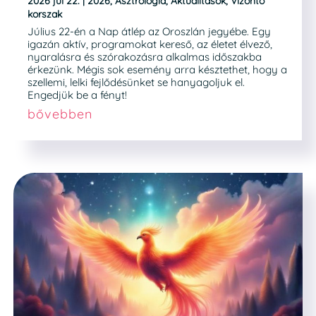
2026 júl 22.
|
2026
,
Asztrológia
,
Aktualitások
,
Vízöntő
korszak
Július 22-én a Nap átlép az Oroszlán jegyébe. Egy
igazán aktív, programokat kereső, az életet élvező,
nyaralásra és szórakozásra alkalmas időszakba
érkezünk. Mégis sok esemény arra késztethet, hogy a
szellemi, lelki fejlődésünket se hanyagoljuk el.
Engedjük be a fényt!
bővebben