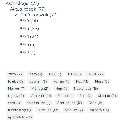
Asztrológia
(77)
Aktualitások
(77)
Vízöntő korszak
(77)
2026
(18)
2025
(29)
2024
(24)
2023
(3)
2022
(1)
2025
(2)
2026
(3)
Bak
(5)
Bika
(5)
Halak
(9)
Ikrek
(10)
Jupiter
(8)
karma
(1)
Kos
(11)
Mars
(2)
Merkúr
(1)
Mérleg
(2)
Nap
(1)
Neptunusz
(16)
Nyilas
(2)
Oroszlán
(4)
Plútó
(14)
Rák
(3)
Skorpió
(2)
sors
(1)
spiritualitás
(1)
Szaturnusz
(17)
Szűz
(2)
tudatosság
(1)
Uránusz
(19)
Vénusz
(2)
Vízöntő
(15)
újjászületés
(1)