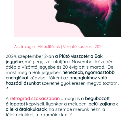
Asztrológia
|
Aktualitások
|
Vízöntő korszak
|
2024
2024. szeptember 2-án
a Plútó visszatér a Bak
jegyébe
, még egyszer utoljára. November közepén
átlép a Vízöntő jegyébe és 20 évig ott is marad. De
most még a Bak jegyében
nehezebb, nyomasztóbb
energiákat
képvisel, főként az
anyagiakhoz való
hozzáállásunkat
szeretné gyökeresen megváltoztatni.
?
A
retrográd szakaszában
amúgy is a
begubózott
állapotot
képviseli. Ilyenkor a mélyben,
belül zajlanak
a lelki átalakulások
, ha szembe merünk nézni a
félelmeinkkel, a traumáinkkal. ?