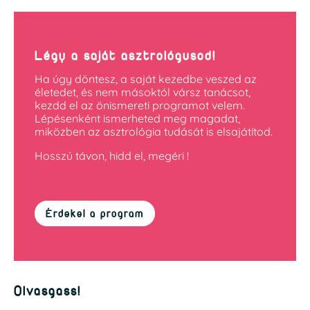
Légy a saját asztrológusod!
Ha úgy döntesz, a saját kezedbe veszed az
életedet, és nem másoktól vársz tanácsot,
kezdd el az önismereti programot velem.
Lépésenként ismerheted meg magadat,
miközben az asztrológia tudását is elsajátítod.
Hosszú távon, hidd el, megéri !
Érdekel a program
Olvasgass!