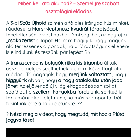
Miben kell átalakulnod? – Személyre szabott
asztrológiai előadás
A 3-ai
Szűz Újhold
szintén a földies irányba húz minket,
ráadásul a
Mars-Neptunusz kvadrát fáradtságot,
tehetetlenség-érzést hozhat. Ami segíthet, az egyfajta
„csakazértis”
állapot. Ha nem hagyjuk, hogy magunk
alá temessenek a gondok, ha a fáradtságunk ellenére
is elindulunk és teszünk pár lépést. ?‍♀️
A
transzcendens bolygók ritka kis trigonba
álltak
össze, amelyek segíthetnek, de nem kézzelfogható
módon. Támogatják, hogy
merjünk változtatni
, hogy
higgyünk
abban, hogy
a nagy átalakulás után jobb
jöhet.
Az eljövendő új világ elfogadásában sokat
segíthet, ha
szellemi irányokba fordulunk
, spirituális
tanulmányokat folytatunk, ha más szempontokból
tekintünk erre a földi életünkre. ?‍?
?
Nézd meg a videót, hogy megtudd, mit hoz a Plútó
jegyváltása!