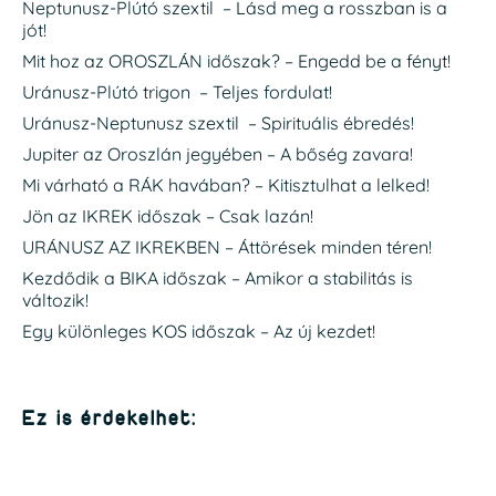
Neptunusz-Plútó szextil – Lásd meg a rosszban is a
jót!
Mit hoz az OROSZLÁN időszak? – Engedd be a fényt!
Uránusz-Plútó trigon – Teljes fordulat!
Uránusz-Neptunusz szextil – Spirituális ébredés!
Jupiter az Oroszlán jegyében – A bőség zavara!
Mi várható a RÁK havában? – Kitisztulhat a lelked!
Jön az IKREK időszak – Csak lazán!
URÁNUSZ AZ IKREKBEN – Áttörések minden téren!
Kezdődik a BIKA időszak – Amikor a stabilitás is
változik!
Egy különleges KOS időszak – Az új kezdet!
Ez is érdekelhet: