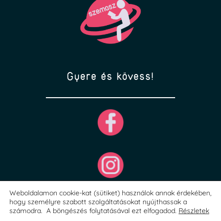
Gyere és kövess!
Weboldalamon cookie-kat (sütiket) használok annak érdekében,
hogy személyre szabott szolgáltatásokat nyújthassak a
számodra. A böngészés folytatásával ezt elfogadod.
Részletek