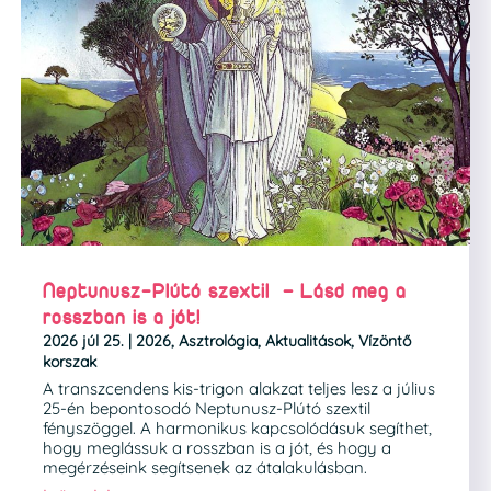
Neptunusz-Plútó szextil – Lásd meg a
rosszban is a jót!
2026 júl 25.
|
2026
,
Asztrológia
,
Aktualitások
,
Vízöntő
korszak
A transzcendens kis-trigon alakzat teljes lesz a július
25-én bepontosodó Neptunusz-Plútó szextil
fényszöggel. A harmonikus kapcsolódásuk segíthet,
hogy meglássuk a rosszban is a jót, és hogy a
megérzéseink segítsenek az átalakulásban.