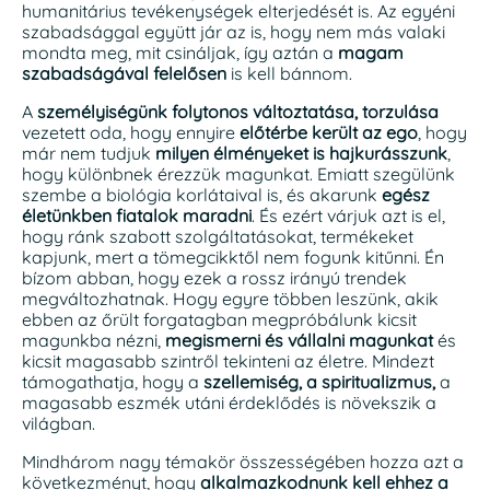
humanitárius tevékenységek elterjedését is. Az egyéni
szabadsággal együtt jár az is, hogy nem más valaki
mondta meg, mit csináljak, így aztán a
magam
szabadságával felelősen
is kell bánnom.
A
személyiségünk folytonos változtatása, torzulása
vezetett oda, hogy ennyire
előtérbe került az ego
, hogy
már nem tudjuk
milyen élményeket is hajkurásszunk
,
hogy különbnek érezzük magunkat. Emiatt szegülünk
szembe a biológia korlátaival is, és akarunk
egész
életünkben fiatalok maradni
. És ezért várjuk azt is el,
hogy ránk szabott szolgáltatásokat, termékeket
kapjunk, mert a tömegcikktől nem fogunk kitűnni. Én
bízom abban, hogy ezek a rossz irányú trendek
megváltozhatnak. Hogy egyre többen leszünk, akik
ebben az őrült forgatagban megpróbálunk kicsit
magunkba nézni,
megismerni és vállalni magunkat
és
kicsit magasabb szintről tekinteni az életre. Mindezt
támogathatja, hogy a
szellemiség, a spiritualizmus,
a
magasabb eszmék utáni érdeklődés is növekszik a
világban.
Mindhárom nagy témakör összességében hozza azt a
következményt, hogy
alkalmazkodnunk kell ehhez a