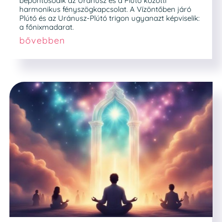
bepontosodik az Uránusz és a Plútó közötti
harmonikus fényszögkapcsolat. A Vízöntőben járó
Plútó és az Uránusz-Plútó trigon ugyanazt képviselik:
a főnixmadarat.
bővebben