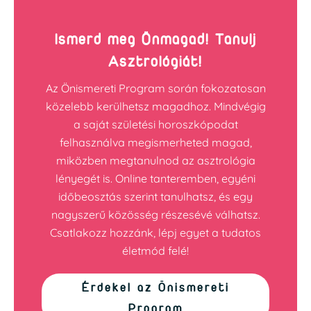
Ismerd meg Önmagad! Tanulj
Asztrológiát!
Az Önismereti Program során fokozatosan
közelebb kerülhetsz magadhoz. Mindvégig
a saját születési horoszkópodat
felhasználva megismerheted magad,
miközben megtanulnod az asztrológia
lényegét is. Online tanteremben, egyéni
időbeosztás szerint tanulhatsz, és egy
nagyszerű közösség részesévé válhatsz.
Csatlakozz hozzánk, lépj egyet a tudatos
életmód felé!
Érdekel az Önismereti
Program