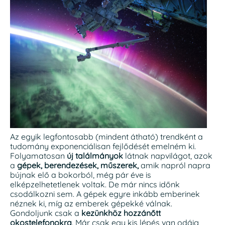
Az egyik legfontosabb (mindent átható) trendként a
tudomány exponenciálisan fejlődését emelném ki.
Folyamatosan
új találmányok
látnak napvilágot, azok
a
gépek, berendezések, műszerek,
amik napról napra
bújnak elő a bokorból, még pár éve is
elképzelhetetlenek voltak. De már nincs időnk
csodálkozni sem. A gépek egyre inkább emberinek
néznek ki, míg az emberek gépekké válnak.
Gondoljunk csak a
kezünkhöz hozzánőtt
okostelefonokra
. Már csak egy kis lépés van odáig,