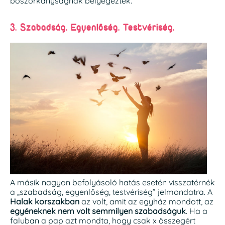
boszorkányságnak bélyegeztek.
3. Szabadság. Egyenlőség. Testvériség.
A másik nagyon befolyásoló hatás esetén visszatérnék
a „szabadság, egyenlőség, testvériség” jelmondatra. A
Halak korszakban
az volt, amit az egyház mondott, az
egyéneknek nem volt semmilyen szabadságuk
. Ha a
faluban a pap azt mondta, hogy csak x összegért