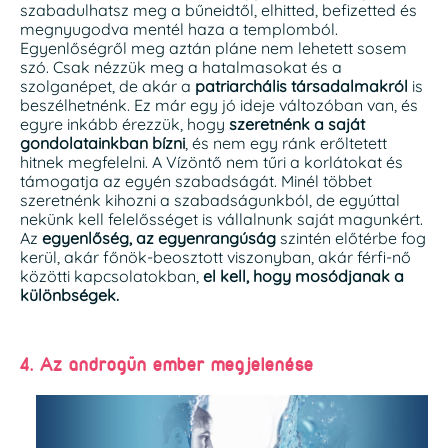
szabadulhatsz meg a bűneidtől, elhitted, befizetted és
megnyugodva mentél haza a templomból.
Egyenlőségről meg aztán pláne nem lehetett sosem
szó. Csak nézzük meg a hatalmasokat és a
szolganépet, de akár a
patriarchális társadalmakról
is
beszélhetnénk. Ez már egy jó ideje változóban van, és
egyre inkább érezzük, hogy
szeretnénk a saját
gondolatainkban bízni
, és nem egy ránk erőltetett
hitnek megfelelni. A Vízöntő nem tűri a korlátokat és
támogatja az egyén szabadságát. Minél többet
szeretnénk kihozni a szabadságunkból, de egyúttal
nekünk kell felelősséget is vállalnunk saját magunkért.
Az
egyenlőség, az egyenrangúság
szintén előtérbe fog
kerül, akár főnök-beosztott viszonyban, akár férfi-nő
közötti kapcsolatokban,
el kell, hogy mosódjanak a
különbségek.
4. Az androgün ember megjelenése