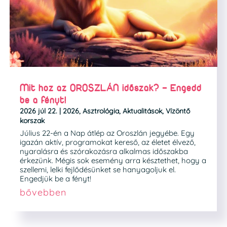
Mit hoz az OROSZLÁN időszak? – Engedd
be a fényt!
2026 júl 22.
|
2026
,
Asztrológia
,
Aktualitások
,
Vízöntő
korszak
Július 22-én a Nap átlép az Oroszlán jegyébe. Egy
igazán aktív, programokat kereső, az életet élvező,
nyaralásra és szórakozásra alkalmas időszakba
érkezünk. Mégis sok esemény arra késztethet, hogy a
szellemi, lelki fejlődésünket se hanyagoljuk el.
Engedjük be a fényt!
bővebben