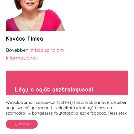
Kovács Tímea
Bővebben
itt találsz rólam
információkat
.
Légy a saját asztrológusod!
Ha úgy döntesz, a saját kezedbe veszed az
Weboldalamon cookie-kat (sütiket) használok annak érdekében,
életedet, és nem másoktól vársz tanácsot,
hogy személyre szabott szolgáltatásokat nyújthassak a
kezdd el az önismereti programot velem.
számodra. A böngészés folytatásával ezt elfogadod.
Részletek
Lépésenként ismerheted meg magadat,
miközben az asztrológia tudását is elsajátítod.
Ok, rendben
Hosszú távon, hidd el, megéri !