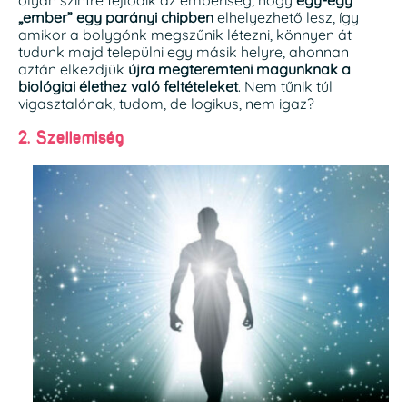
olyan szintre fejlődik az emberiség, hogy
egy-egy
„ember” egy parányi chipben
elhelyezhető lesz, így
amikor a bolygónk megszűnik létezni, könnyen át
tudunk majd települni egy másik helyre, ahonnan
aztán elkezdjük
újra megteremteni magunknak a
biológiai élethez való feltételeket
. Nem tűnik túl
vigasztalónak, tudom, de logikus, nem igaz?
2. Szellemiség