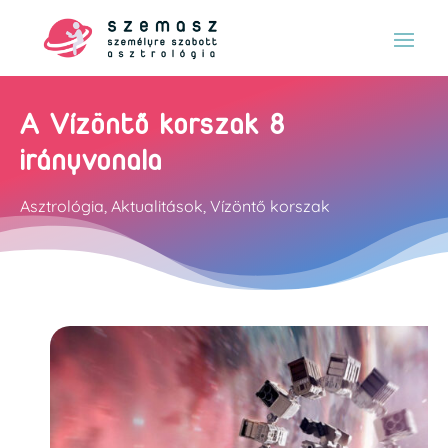
A Vízöntő korszak 8
irányvonala
Asztrológia
,
Aktualitások
,
Vízöntő korszak