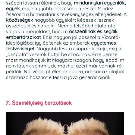
szépen lassan rájönnek, hogy
mindannyian egyenlők,
egyek
, egy nagyobb létezésnek a részei. Mindez
felerősíti a humanitárius tevékenységek elterjedését. A
közösségek
nagyobb ügyekért képesek lesznek
összefogni és harcolni. Nem a felsőbb hatalomtól
várják a megoldást, hanem
összeállnak és segítik
embertársaikat
. Ez is nagyon jól passzol a Vízöntő-
ideológiába: így építenek az emberek
egyetemes
testvériséget
. Nagyobb lesz a csapatok ereje, míg a
„despota” vezetők háttérbe szorulnak. Erre persze
most mondhatjuk itt Magyarországon, hogy ebből mi
nem látunk semmit, de máshol azért már vannak rá
példák. Norvégia pl. élenjár ebben, amikor az olajból
származó hasznot elteszi a jövő generációinak.
7. Személyiség torzulások