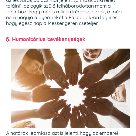
az lekváros palacsintát jelent, (a másikat ki lehet
találni), az egyik szülő felháborodottan ment a
tanárhoz, hogy mégis milyen kérdések ezek, ő még
nem hagyja a gyermekét a Facebook-on lógni és
hogy egész nap a Messengeren cseteljen…
6. Humanitárius tevékenységek
A határok leomlása azt is jelenti, hogy az emberek