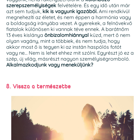
szerepszemélyiségek
felvételére. És egy idő után már
azt sem tudjuk,
kik is vagyunk igazából.
Ami rendkívül
megnehezíti az életet, és nem éppen a harmónia vagy
a boldogság irányába vezet. A gyerekek, a felnövekvő
fiatalok különösen ki vannak téve ennek. A barátnőm
13 éves kislánya
önbizalomhiánnyal
küzd, mert ő nem
olyan vagány, mint a többiek, és nem tudja, hogy
akkor most ő is tegyen ki az instán haspólós fotót
vagy ne… Nem is lehet ehhez mit szólni. Egyrészt jó ez a
szép, új világ, másrészt nagyon személyiségromboló.
Alkalmazkodjunk vagy meneküljünk?
8. Vissza a természetbe