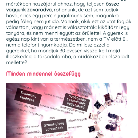
mértékben hozzájárul ahhoz, hogy teljesen
össze
vagyunk zavarodva
, rohanunk, de azt sem tudjuk
hová, nincs egy perc nyugalmunk sem, magunkra
pedig főleg nem jut idő. Vannak, akik ezt az utat fogják
választani, vagy már ezt is választották: kiköltözni egy
tanyára, és nem menni együtt az őrülettel. A gyerek is
egész nap kint van a természetben, nem a TV előtt ül,
nem a telefont nyomkodja. De mi lesz ezzel a
gyerekkel, ha mondjuk 30 évesen vissza kell majd
illeszkednie a társadalomba, ami időközben elszaladt
mellette?
Minden mindennel összefügg