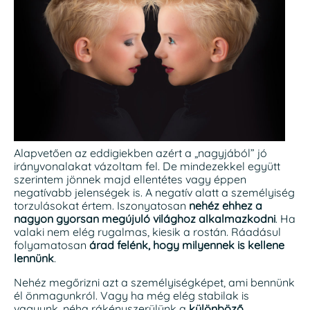
Alapvetően az eddigiekben azért a „nagyjából” jó
irányvonalakat vázoltam fel. De mindezekkel együtt
szerintem jönnek majd ellentétes vagy éppen
negatívabb jelenségek is. A negatív alatt a személyiség
torzulásokat értem. Iszonyatosan
nehéz ehhez a
nagyon gyorsan megújuló világhoz alkalmazkodni
. Ha
valaki nem elég rugalmas, kiesik a rostán. Ráadásul
folyamatosan
árad felénk, hogy milyennek is kellene
lennünk
.
Nehéz megőrizni azt a személyiségképet, ami
bennünk
él önmagunkról. Vagy ha még elég stabilak is
vagyunk, néha rákényszerülünk a
különböző