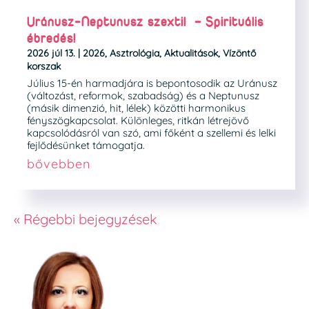
Uránusz-Neptunusz szextil – Spirituális
ébredés!
2026 júl 13.
|
2026
,
Asztrológia
,
Aktualitások
,
Vízöntő
korszak
Július 15-én harmadjára is bepontosodik az Uránusz
(változást, reformok, szabadság) és a Neptunusz
(másik dimenzió, hit, lélek) közötti harmonikus
fényszögkapcsolat. Különleges, ritkán létrejövő
kapcsolódásról van szó, ami főként a szellemi és lelki
fejlődésünket támogatja.
bővebben
« Régebbi bejegyzések