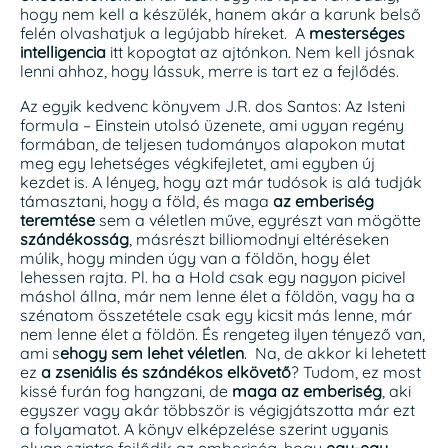
hogy nem kell a készülék, hanem akár a karunk belső
felén olvashatjuk a legújabb híreket. A
mesterséges
intelligencia
itt kopogtat az ajtónkon. Nem kell jósnak
lenni ahhoz, hogy lássuk, merre is tart ez a fejlődés.
Az egyik kedvenc könyvem J.R. dos Santos: Az Isteni
formula – Einstein utolsó üzenete, ami ugyan regény
formában, de teljesen tudományos alapokon mutat
meg egy lehetséges végkifejletet, ami egyben új
kezdet is. A lényeg, hogy azt már tudósok is alá tudják
támasztani, hogy a föld, és maga
az emberiség
teremtése
sem a véletlen műve, egyrészt van mögötte
szándékosság
, másrészt billiomodnyi eltéréseken
múlik, hogy minden úgy van a földön, hogy élet
lehessen rajta. Pl. ha a Hold csak egy nagyon picivel
máshol állna, már nem lenne élet a földön, vagy ha a
szénatom összetétele csak egy kicsit más lenne, már
nem lenne élet a földön. És rengeteg ilyen tényező van,
ami s
ehogy sem lehet véletlen
. Na, de akkor ki lehetett
ez
a zseniális és szándékos elkövető
? Tudom, ez most
kissé furán fog hangzani, de
maga az emberiség
, aki
egyszer vagy akár többször is végigjátszotta már ezt
a folyamatot. A könyv elképzelése szerint ugyanis