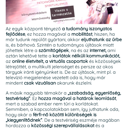
Az egyik központi tényező
a tudomány iszonyatos
fejlődése
, ez hozza magával a
mobilitást
, hiszen, ha
már tudunk repülőt gyártani, akkor
eljuthatunk az űrbe
is, és bárhová. Szintén a tudományos újítások miatt
jöhettek létre a
számítógépek
, na és az
internet,
ami
aztán lehetővé tette a
korlátok nélküli kommunikációt,
az
online életvitelt, a virtuális csoportok
és közösségek
létrejöttét, a multikulti jelenséget és persze az okos
tárgyak iránti igényünket is. De az újítások, mint pl. a
televízió megjelenése vezetett oda is, hogy már
mindent
csak vizuálisan
akarunk észlelni.
A másik nagyobb témakör a
„szabadság, egyenlőség,
testvériség”
. Ez
hozza magával a határok leomlását
,
mert a szabad ember nem tűri a korlátokat.
Semmiben, a kapcsolatokban sem, így juthatunk oda,
hogy akár a
férfi-nő közötti különbségek is
„kiegyenlítődnek”
. De a testvériség eszméje magában
hordozza a
közösségi szerepvállalásokat
és a