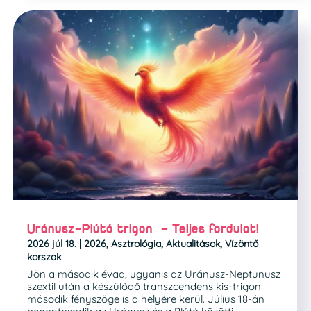
Uránusz-Plútó trigon – Teljes fordulat!
2026 júl 18.
|
2026
,
Asztrológia
,
Aktualitások
,
Vízöntő
korszak
Jön a második évad, ugyanis az Uránusz-Neptunusz
szextil után a készülődő transzcendens kis-trigon
második fényszöge is a helyére kerül. Július 18-án