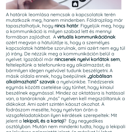
A határok leomlása nemcsak a kapcsolatok terén
mutatkozik meg, hanem mindenben. Földrajzilag már
tapasztalhatjuk, hogy
nincs határ
. Figyeljük meg, hogy
a kommunikáció is milyen szabad lett és mennyi
formában zajlódhat. A
virtuális kommunikációnak
azért megvan a hátulütője is, hogy a személyes
kapcsolatok háttérbe szorulnak, ami azért nem egy túl
jó irány. De nézzük meg a kommunikáción belül a
nyelvet. Igazából már
nincsenek nyelvi korlátok sem
,
feltelepítünk a telefonunkra egy alkalmazást, és
bármilyen idegen nyelvűvel tudunk beszélgetni. A
másik oldala ennek, hogy beépülnek
„globálisan
alkalmazható” szavak
a nyelvünkbe. Tinédzserek
egymás közötti csetelése úgy tűnhet, hogy kínaiul
beszélnek egymással. Mindez az oktatásra is hatással
van, a tanároknak „más” nyelven kell megszólítaniuk a
diákokat. Ami azért szintén káoszt okozhat. A
fodrászom mesélte, hogy nyelvtan órán a
vizsgafeladatokban ilyen kérdések szerepeltek: Mit
jelent a
lekipali, és a kariaji
? Egy negyedikes
osztályban. Miután nem mindenki tudta, hogy a lekipali