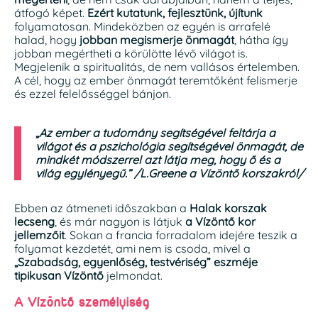
átfogó képet.
Ezért kutatunk, fejlesztünk, újítunk
folyamatosan. Mindeközben az egyén is arrafelé
halad, hogy
jobban megismerje önmagát
, hátha így
jobban megértheti a körülötte lévő világot is.
Megjelenik a spiritualitás, de nem vallásos értelemben.
A cél, hogy az ember önmagát teremtőként felismerje
és ezzel felelősséggel bánjon.
„Az ember a tudomány segítségével feltárja a
világot és a pszichológia segítségével önmagát, de
mindkét módszerrel azt látja meg, hogy ő és a
világ egylényegű.”
/L.Greene a Vízöntő korszakról/
Ebben az átmeneti időszakban a
Halak korszak
lecseng
, és már nagyon is látjuk
a Vízöntő kor
jellemzőit
. Sokan a francia forradalom idejére teszik a
folyamat kezdetét, ami nem is csoda, mivel a
„Szabadság, egyenlőség, testvériség” eszméje
tipikusan Vízöntő
jelmondat.
A Vízöntő személyiség