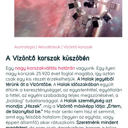
Asztrológia
|
Aktualitások
|
Vízöntő korszak
A Vízöntő korszak küszöbén
Egy
nagy korszakváltás határán
vagyunk. Egy ilyen
nagy korszak 25.920 évet foglal magába, így aztán
csak egy kis részét érzékelhetjük.
A Halak jegyéből
térünk át a Vízöntőbe.
A
Halak időszakában
együtt
éltünk a kereszténységgel, az egyistenhittel, egyáltalán
a hittel, az egyéni szabadság teljes megszűnésével, a
„boldog” tudatlansággal. A
Halak személyiség azt
mondja: „Hiszek”
, míg a
Vízöntő másképp látja: „Értem,
de bizonyítsd be.”
Ma már senki nem hisz el semmit,
amit egy felsőbb hatalom (legyen az egyház, vagy
éppen államfő) akar rátuszkolni.
Szeretnénk mindent
megérteni
, de nem csak darabjaiban, hanem a teljes,