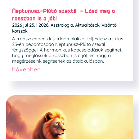
Neptunusz-Plútó szextil – Lásd meg a
rosszban is a jót!
2026 júl 25.
|
2026
,
Asztrológia
,
Aktualitások
,
Vízöntő
korszak
A transzcendens kis-trigon alakzat teljes lesz a július
25-én bepontosodó Neptunusz-Plútó szextil
fényszöggel. A harmonikus kapcsolódásuk segíthet,
hogy meglássuk a rosszban is a jót, és hogy a
megérzéseink segítsenek az átalakulásban.
bővebben