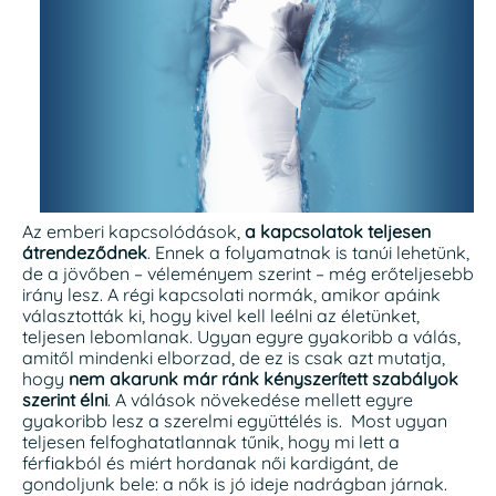
Az emberi kapcsolódások,
a kapcsolatok teljesen
átrendeződnek
. Ennek a folyamatnak is tanúi lehetünk,
de a jövőben – véleményem szerint – még erőteljesebb
irány lesz. A régi kapcsolati normák, amikor apáink
választották ki, hogy kivel kell leélni az életünket,
teljesen lebomlanak. Ugyan egyre gyakoribb a válás,
amitől mindenki elborzad, de ez is csak azt mutatja,
hogy
nem akarunk már ránk kényszerített szabályok
szerint élni
. A válások növekedése mellett egyre
gyakoribb lesz a szerelmi együttélés is. Most ugyan
teljesen felfoghatatlannak tűnik, hogy mi lett a
férfiakból és miért hordanak női kardigánt, de
gondoljunk bele: a nők is jó ideje nadrágban járnak.