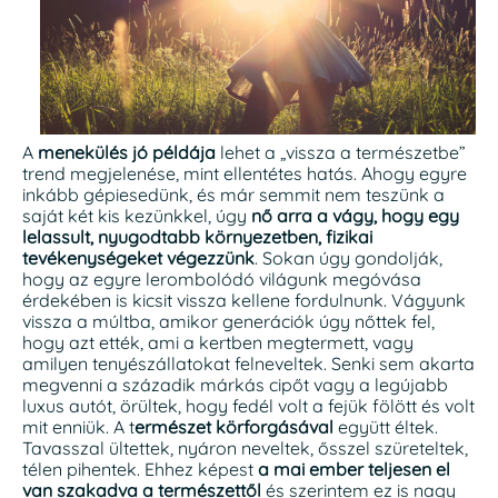
A
menekülés jó példája
lehet a „vissza a természetbe”
trend megjelenése, mint ellentétes hatás. Ahogy egyre
inkább gépiesedünk, és már semmit nem teszünk a
saját két kis kezünkkel, úgy
nő arra a vágy, hogy egy
lelassult, nyugodtabb környezetben, fizikai
tevékenységeket végezzünk
. Sokan úgy gondolják,
hogy az egyre lerombolódó világunk megóvása
érdekében is kicsit vissza kellene fordulnunk. Vágyunk
vissza a múltba, amikor generációk úgy nőttek fel,
hogy azt ették, ami a kertben megtermett, vagy
amilyen tenyészállatokat felneveltek. Senki sem akarta
megvenni a századik márkás cipőt vagy a legújabb
luxus autót, örültek, hogy fedél volt a fejük fölött és volt
mit enniük. A t
ermészet körforgásával
együtt éltek.
Tavasszal ültettek, nyáron neveltek, ősszel szüreteltek,
télen pihentek. Ehhez képest
a mai ember teljesen el
van szakadva a természettől
és szerintem ez is nagy