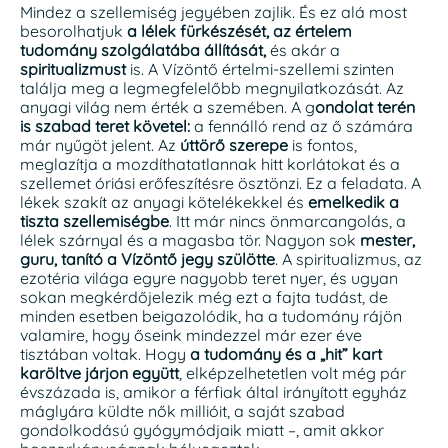
Mindez a szellemiség jegyében zajlik. És ez alá most
besorolhatjuk
a lélek fürkészését, az értelem
tudomány szolgálatába állítását,
és akár a
spiritualizmust
is. A Vízöntő értelmi-szellemi szinten
találja meg a legmegfelelőbb megnyilatkozását. Az
anyagi világ nem érték a szemében. A g
ondolat terén
is szabad teret követel:
a fennálló rend az ő számára
már nyűgöt jelent. Az
úttörő szerepe
is fontos,
meglazítja a mozdíthatatlannak hitt korlátokat és a
szellemet óriási erőfeszítésre ösztönzi. Ez a feladata. A
lékek szakít az anyagi kötelékekkel és
emelkedik a
tiszta szellemiségbe
. Itt már nincs önmarcangolás, a
lélek szárnyal és a magasba tör. Nagyon sok
mester,
guru, tanító a Vízöntő jegy szülötte
. A spiritualizmus, az
ezotéria világa egyre nagyobb teret nyer, és ugyan
sokan megkérdőjelezik még ezt a fajta tudást, de
minden esetben beigazolódik, ha a tudomány rájön
valamire, hogy őseink mindezzel már ezer éve
tisztában voltak. Hogy
a tudomány és a „hit” kart
karöltve járjon együtt
, elképzelhetetlen volt még pár
évszázada is, amikor a férfiak által irányított egyház
máglyára küldte nők millióit, a saját szabad
gondolkodású gyógymódjaik miatt –, amit akkor