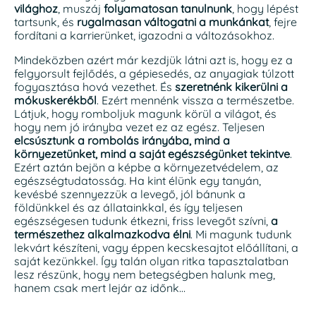
világhoz
, muszáj
folyamatosan tanulnunk
, hogy lépést
tartsunk, és
rugalmasan váltogatni a munkánkat
, fejre
fordítani a karrierünket, igazodni a változásokhoz.
Mindeközben azért már kezdjük látni azt is, hogy ez a
felgyorsult fejlődés, a gépiesedés, az anyagiak túlzott
fogyasztása hová vezethet. És
szeretnénk kikerülni a
mókuskerékből
. Ezért mennénk vissza a természetbe.
Látjuk, hogy romboljuk magunk körül a világot, és
hogy nem jó irányba vezet ez az egész. Teljesen
elcsúsztunk a rombolás irányába, mind a
környezetünket, mind a saját egészségünket tekintve
.
Ezért aztán bejön a képbe a környezetvédelem, az
egészségtudatosság. Ha kint élünk egy tanyán,
kevésbé szennyezzük a levegő, jól bánunk a
földünkkel és az állatainkkal, és így teljesen
egészségesen tudunk étkezni, friss levegőt szívni,
a
természethez alkalmazkodva élni
. Mi magunk tudunk
lekvárt készíteni, vagy éppen kecskesajtot előállítani, a
saját kezünkkel. Így talán olyan ritka tapasztalatban
lesz részünk, hogy nem betegségben halunk meg,
hanem csak mert lejár az időnk…