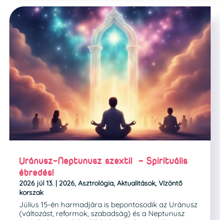
Uránusz-Neptunusz szextil – Spirituális
ébredés!
2026 júl 13.
|
2026
,
Asztrológia
,
Aktualitások
,
Vízöntő
korszak
Július 15-én harmadjára is bepontosodik az Uránusz
(változást, reformok, szabadság) és a Neptunusz