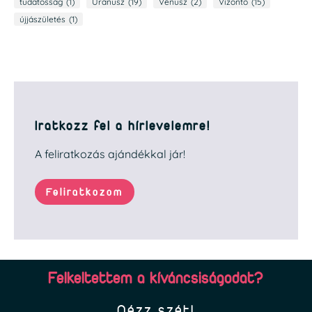
tudatosság
(1)
Uránusz
(19)
Vénusz
(2)
Vízöntő
(15)
újjászületés
(1)
Iratkozz fel a hírlevelemre!
A feliratkozás ajándékkal jár!
Feliratkozom
Felkeltettem a kíváncsiságodat?
Nézz szét!