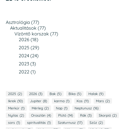
Asztrológia
(77)
Aktualitások
(77)
Vízöntő korszak
(77)
2026
(18)
2025
(29)
2024
(24)
2023
(3)
2022
(1)
2025
(2)
2026
(3)
Bak
(5)
Bika
(5)
Halak
(9)
Ikrek
(10)
Jupiter
(8)
karma
(1)
Kos
(11)
Mars
(2)
Merkúr
(1)
Mérleg
(2)
Nap
(1)
Neptunusz
(16)
Nyilas
(2)
Oroszlán
(4)
Plútó
(14)
Rák
(3)
Skorpió
(2)
sors
(1)
spiritualitás
(1)
Szaturnusz
(17)
Szűz
(2)