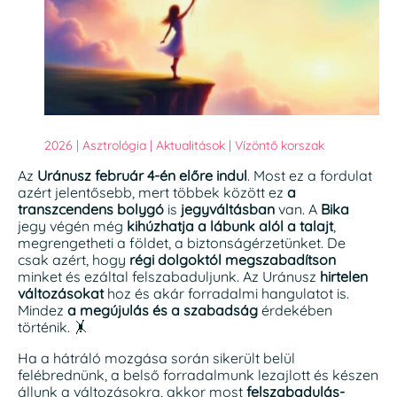
2026
|
Asztrológia
|
Aktualitások
|
Vízöntő korszak
Az
Uránusz február 4-én előre indul
. Most ez a fordulat
azért jelentősebb, mert többek között ez
a
transzcendens bolygó
is
jegyváltásban
van. A
Bika
jegy végén még
kihúzhatja a lábunk alól a talajt
,
megrengetheti a földet, a biztonságérzetünket. De
csak azért, hogy
régi dolgoktól megszabadítson
minket és ezáltal felszabaduljunk. Az Uránusz
hirtelen
változásokat
hoz és akár forradalmi hangulatot is.
Mindez
a megújulás és a szabadság
érdekében
történik. 🤸
Ha a hátráló mozgása során sikerült belül
felébrednünk, a belső forradalmunk lezajlott és készen
állunk a változásokra, akkor most
felszabadulás-