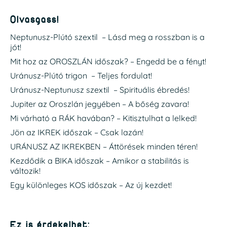
Olvasgass!
Neptunusz-Plútó szextil – Lásd meg a rosszban is a
jót!
Mit hoz az OROSZLÁN időszak? – Engedd be a fényt!
Uránusz-Plútó trigon – Teljes fordulat!
Uránusz-Neptunusz szextil – Spirituális ébredés!
Jupiter az Oroszlán jegyében – A bőség zavara!
Mi várható a RÁK havában? – Kitisztulhat a lelked!
Jön az IKREK időszak – Csak lazán!
URÁNUSZ AZ IKREKBEN – Áttörések minden téren!
Kezdődik a BIKA időszak – Amikor a stabilitás is
változik!
Egy különleges KOS időszak – Az új kezdet!
Ez is érdekelhet: