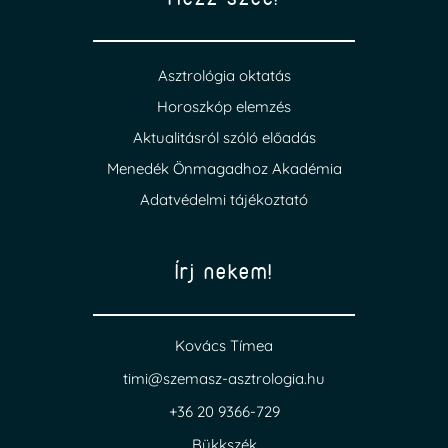
Asztrológia oktatás
Horoszkóp elemzés
Aktualitásról szóló előadás
Menedék Önmagadhoz Akadémia
Adatvédelmi tájékoztató
Írj nekem!
Kovács Tímea
timi@szemasz-asztrologia.hu
+36 20 9366-729
Bükkszék