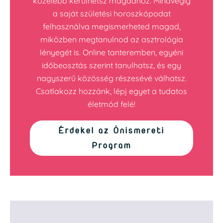
közelebb kerülhetsz magadhoz. Mindvégig
a saját születési horoszkópodat
felhasználva megismerheted magad,
miközben megtanulnod az asztrológia
lényegét is. Online tanteremben, egyéni
időbeosztás szerint tanulhatsz, és egy
nagyszerű közösség részesévé válhatsz.
Csatlakozz hozzánk, lépj egyet a tudatos
életmód felé!
Érdekel az Önismereti
Program