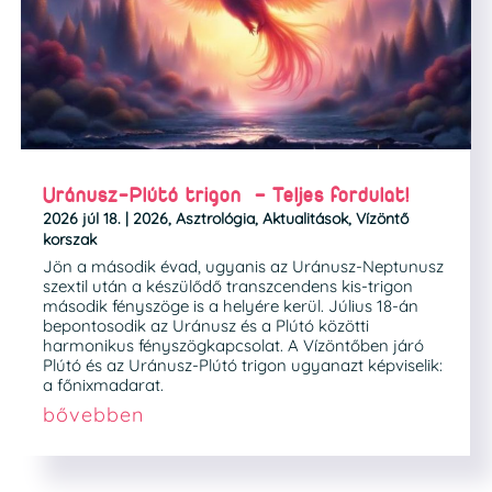
Uránusz-Plútó trigon – Teljes fordulat!
2026 júl 18.
|
2026
,
Asztrológia
,
Aktualitások
,
Vízöntő
korszak
Jön a második évad, ugyanis az Uránusz-Neptunusz
szextil után a készülődő transzcendens kis-trigon
második fényszöge is a helyére kerül. Július 18-án
bepontosodik az Uránusz és a Plútó közötti
harmonikus fényszögkapcsolat. A Vízöntőben járó
Plútó és az Uránusz-Plútó trigon ugyanazt képviselik:
a főnixmadarat.
bővebben