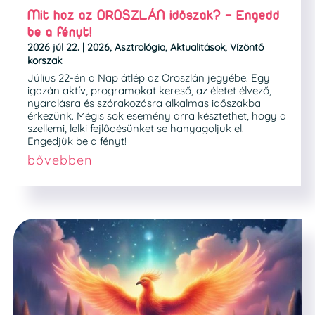
Mit hoz az OROSZLÁN időszak? – Engedd
be a fényt!
2026 júl 22.
|
2026
,
Asztrológia
,
Aktualitások
,
Vízöntő
korszak
Július 22-én a Nap átlép az Oroszlán jegyébe. Egy
igazán aktív, programokat kereső, az életet élvező,
nyaralásra és szórakozásra alkalmas időszakba
érkezünk. Mégis sok esemény arra késztethet, hogy a
szellemi, lelki fejlődésünket se hanyagoljuk el.
Engedjük be a fényt!
bővebben