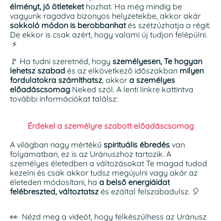
élményt, jó ötleteket
hozhat. Ha még mindig be
vagyunk ragadva bizonyos helyzetekbe, akkor akár
sokkoló módon is berobbanhat
és szétzúzhatja a régit.
De ekkor is csak azért, hogy valami új tudjon felépülni.
⚡
🚩 Ha tudni szeretnéd, hogy
személyesen, Te hogyan
lehetsz szabad
és az elkövetkező időszakban
milyen
fordulatokra számíthatsz
, akkor
a személyes
előadáscsomag
Neked szól. A lenti linkre kattintva
további információkat találsz:
Érdekel a személyre szabott előadáscsomag
A világban nagy mértékű
spirituális ébredés
van
folyamatban, ez is az Uránuszhoz tartozik. A
személyes életedben a változásokat Te magad tudod
kezelni és csak akkor tudsz megújulni vagy akár az
életeden módosítani, ha
a belső energiáidat
felébreszted, változtatsz
és ezáltal felszabadulsz. 🎈
👀 Nézd meg a videót, hogy felkészülhess az Uránusz