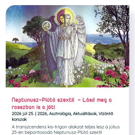
Neptunusz-Plútó szextil – Lásd meg a
rosszban is a jót!
2026 júl 25.
|
2026
,
Asztrológia
,
Aktualitások
,
Vízöntő
korszak
A transzcendens kis-trigon alakzat teljes lesz a július
25-én bepontosodó Neptunusz-Plútó szextil