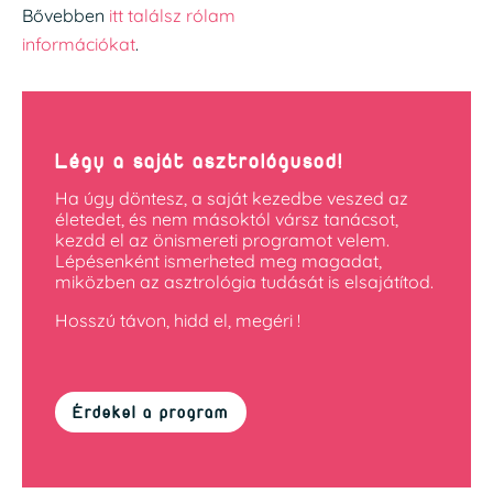
Bővebben
itt találsz rólam
információkat
.
Légy a saját asztrológusod!
Ha úgy döntesz, a saját kezedbe veszed az
életedet, és nem másoktól vársz tanácsot,
kezdd el az önismereti programot velem.
Lépésenként ismerheted meg magadat,
miközben az asztrológia tudását is elsajátítod.
Hosszú távon, hidd el, megéri !
Érdekel a program