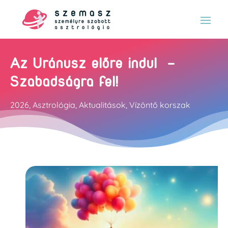
Az Uránusz előre indul –
Szabadságra fel!
2026
,
Asztrológia
,
Aktualitások
,
Vízöntő korszak