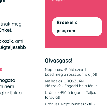
got
,
Érdekel a
tnak meg,
ünket.
program
akozik
, ami
ségteljesebb
Olvasgass!
s
Neptunusz-Plútó szextil –
Lásd meg a rosszban is a jót!
ámogató
Mit hoz az OROSZLÁN
em nem
időszak? – Engedd be a fényt!
gtartjuk a
Uránusz-Plútó trigon – Teljes
fordulat!
Uránusz-Neptunusz szextil –