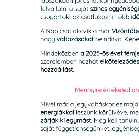
időszakban jól eshet könnyedebben 
felvállalni a saját
színes egyéniség
csoportokhoz csatlakozni, több
id
A Nap csatlakozik a már
Vízöntőbe
nagy
változásokat
beindítva. Kép
Mindeközben
a 2025-ös évet fémj
szerelemben hozhat
elköteleződés
hozzáállást
.
Mennyire értékeled ön
Mivel már a jegyváltáskor és majd
energiákkal
leszünk körülvéve, me
zárják ki egymást
. Meg kell tanul
saját függetlenségünket, egyénisé