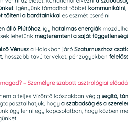
venni az életet, korlátlanul élvezni
a szabadsá
ünket
. Igényünk támadhat többet
kommunikálni
,
őt tölteni a barátainkkal
és eszmét cserélni.
n álló Plútóhoz
, így
hatalmas energiák
mozdulha
esek lehetünk
megteremteni a saját függetlenség
elző Vénusz
a Halakban járó
Szaturnuszhoz csatl
t,
hosszabb távú terveket, pénzügyekben
felelős
magad? – Személyre szabott asztrológiai előadá
nem a teljes Vízöntő időszakban végig
segítő, t
gtapasztalhatjuk, hogy
a szabadság és a szerel
nunk úgy lenni egy kapcsolatban, hogy közben me
günket.