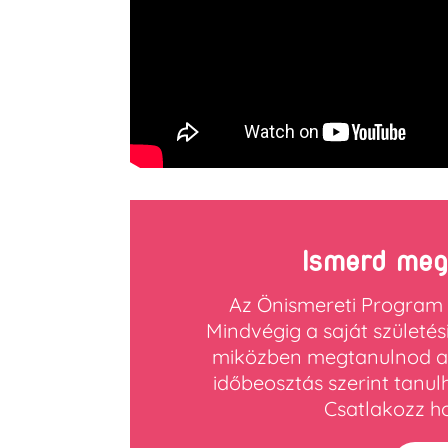
Ismerd meg
Az Önismereti Program
Mindvégig a saját szület
miközben megtanulnod az 
időbeosztás szerint tanul
Csatlakozz ho