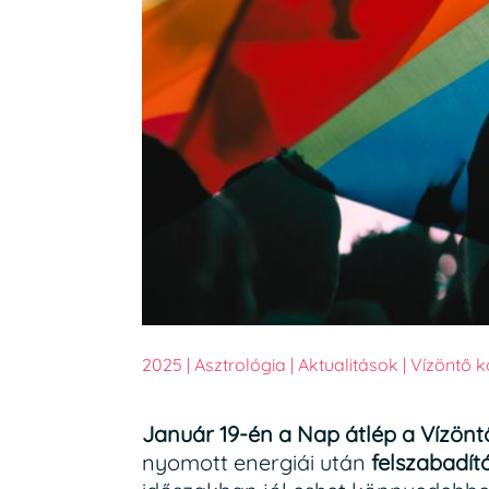
2025
|
Asztrológia
|
Aktualitások
|
Vízöntő k
Január 19-én a Nap átlép a Vízönt
nyomott energiái után
felszabadít