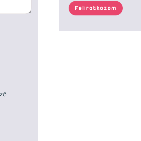
Feliratkozom
ező