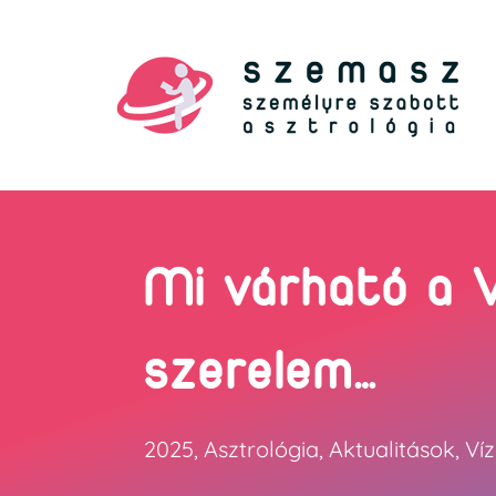
Mi várható a 
szerelem…
2025
,
Asztrológia
,
Aktualitások
,
Ví