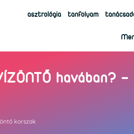
asztrológia
tanfolyam
tanácsad
Men
VÍZÖNTŐ havában? –
zöntő korszak