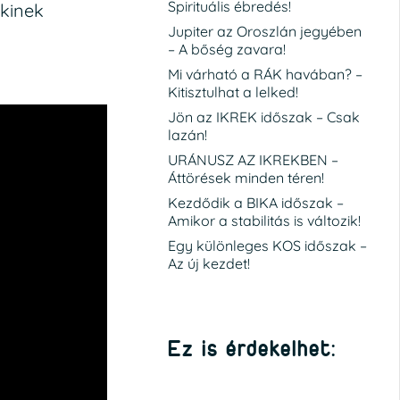
Spirituális ébredés!
nkinek
Jupiter az Oroszlán jegyében
– A bőség zavara!
Mi várható a RÁK havában? –
Kitisztulhat a lelked!
Jön az IKREK időszak – Csak
lazán!
URÁNUSZ AZ IKREKBEN –
Áttörések minden téren!
Kezdődik a BIKA időszak –
Amikor a stabilitás is változik!
Egy különleges KOS időszak –
Az új kezdet!
Ez is érdekelhet: