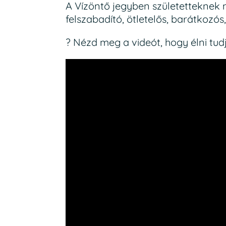
A Vízöntő jegyben születetteknek
felszabadító, ötletelős, barátkozós
? Nézd meg a videót, hogy élni tudj