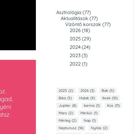
Asztrológia
(77)
Aktualitások
(77)
Vízöntő korszak
(77)
2026
(18)
2025
(29)
2024
(24)
2023
(3)
2022
(1)
oz.
2025
(2)
2026
(3)
Bak
(5)
agad,
Bika
(5)
Halak
(9)
Ikrek
(10)
yéni
Jupiter
(8)
karma
(1)
Kos
(11)
Mars
(2)
Merkúr
(1)
tsz.
Mérleg
(2)
Nap
(1)
Neptunusz
(16)
Nyilas
(2)