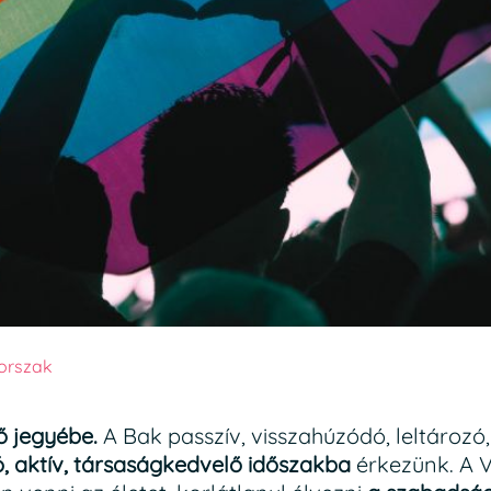
orszak
ő jegyébe.
A Bak passzív, visszahúzódó, leltározó, 
ó, aktív, társaságkedvelő időszakba
érkezünk. A V