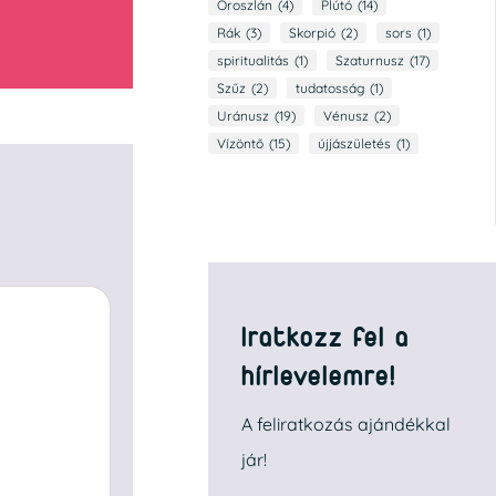
Oroszlán
(4)
Plútó
(14)
Rák
(3)
Skorpió
(2)
sors
(1)
spiritualitás
(1)
Szaturnusz
(17)
Szűz
(2)
tudatosság
(1)
Uránusz
(19)
Vénusz
(2)
Vízöntő
(15)
újjászületés
(1)
Iratkozz fel a
hírlevelemre!
A feliratkozás ajándékkal
jár!