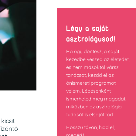
Légy a saját
asztrológusod!
Ha úgy döntesz, a saját
kezedbe veszed az életedet,
és nem másoktól vársz
tanácsot, kezdd el az
önismereti programot
velem. Lépésenként
ismerheted meg magadat,
miközben az asztrológia
tudását is elsajátítod.
kicsit
Hosszú távon, hidd el,
ízöntő
megéri !