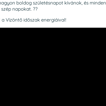
 nagyon boldog születésnapot kívánok, és minde
, szép napokat. ??
 a Vízöntő időszak energiáival!