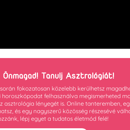
 Önmagad! Tanulj Asztrológiát!
 során fokozatosan közelebb kerülhetsz magadh
ési horoszkópodat felhasználva megismerheted m
asztrológia lényegét is. Online tanteremben, eg
hatsz, és egy nagyszerű közösség részesévé válha
zzánk, lépj egyet a tudatos életmód felé!