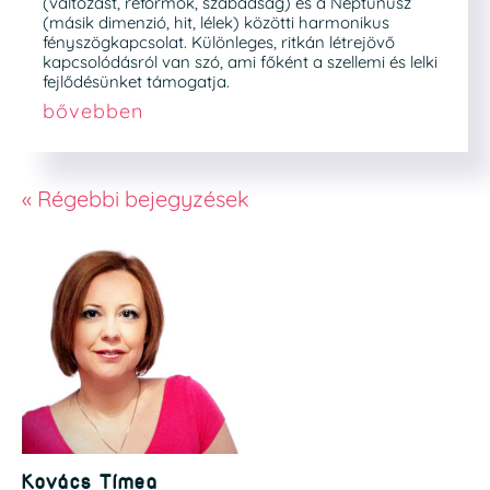
(változást, reformok, szabadság) és a Neptunusz
(másik dimenzió, hit, lélek) közötti harmonikus
fényszögkapcsolat. Különleges, ritkán létrejövő
kapcsolódásról van szó, ami főként a szellemi és lelki
fejlődésünket támogatja.
bővebben
« Régebbi bejegyzések
Kovács Tímea