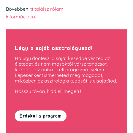
Bővebben
itt találsz rólam
információkat
.
Légy a saját asztrológusod!
Ha úgy döntesz, a saját kezedbe veszed az
életedet, és nem másoktól vársz tanácsot,
kezdd el az önismereti programot velem.
Lépésenként ismerheted meg magadat,
miközben az asztrológia tudását is elsajátítod.
Hosszú távon, hidd el, megéri !
Érdekel a program