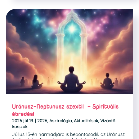
Uránusz-Neptunusz szextil – Spirituális
ébredés!
2026 júl 13.
|
2026
,
Asztrológia
,
Aktualitások
,
Vízöntő
korszak
Július 15-én harmadjára is bepontosodik az Uránusz