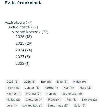
Ez is érdekelhet:
Asztrológia
(77)
Aktualitások
(77)
Vízöntő korszak
(77)
2026
(18)
2025
(29)
2024
(24)
2023
(3)
2022
(1)
2025
(2)
2026
(3)
Bak
(5)
Bika
(5)
Halak
(9)
Ikrek
(10)
Jupiter
(8)
karma
(1)
Kos
(11)
Mars
(2)
Merkúr
(1)
Mérleg
(2)
Nap
(1)
Neptunusz
(16)
Nyilas
(2)
Oroszlán
(4)
Plútó
(14)
Rák
(3)
Skorpió
(2)
sors
(1)
spiritualitás
(1)
Szaturnusz
(17)
Szűz
(2)