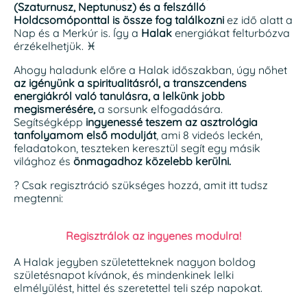
(Szaturnusz, Neptunusz) és a felszálló
Holdcsomóponttal is össze fog találkozni
ez idő alatt a
Nap és a Merkúr is. Így a
Halak
energiákat felturbózva
érzékelhetjük. ♓
Ahogy haladunk előre a Halak időszakban, úgy nőhet
az igényünk a spiritualitásról, a transzcendens
energiákról való tanulásra, a lelkünk jobb
megismerésére,
a sorsunk elfogadására.
Segítségképp
ingyenessé teszem az asztrológia
tanfolyamom első modulját
, ami 8 videós leckén,
feladatokon, teszteken keresztül segít egy másik
világhoz és
önmagadhoz közelebb kerülni.
? Csak regisztráció szükséges hozzá, amit itt tudsz
megtenni:
Regisztrálok az ingyenes modulra!
A Halak jegyben születetteknek nagyon boldog
születésnapot kívánok, és mindenkinek lelki
elmélyülést, hittel és szeretettel teli szép napokat.