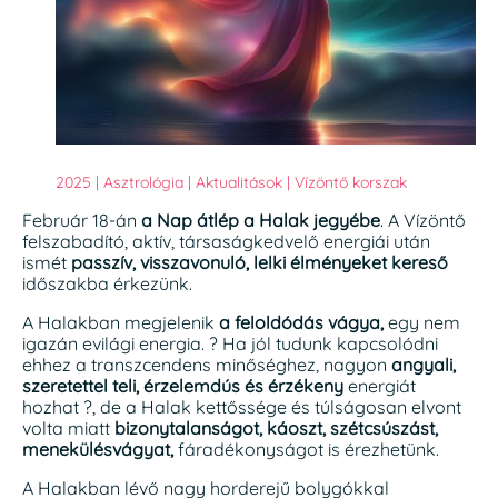
2025
|
Asztrológia
|
Aktualitások
|
Vízöntő korszak
Február 18-án
a Nap átlép a Halak jegyébe
. A Vízöntő
felszabadító, aktív, társaságkedvelő energiái után
ismét
passzív, visszavonuló, lelki élményeket kereső
időszakba érkezünk.
A Halakban megjelenik
a feloldódás vágya,
egy nem
igazán evilági energia. ? Ha jól tudunk kapcsolódni
ehhez a transzcendens minőséghez, nagyon
angyali,
szeretettel teli, érzelemdús és érzékeny
energiát
hozhat ?, de a Halak kettőssége és túlságosan elvont
volta miatt
bizonytalanságot, káoszt, szétcsúszást,
menekülésvágyat,
fáradékonyságot is érezhetünk.
A Halakban lévő nagy horderejű bolygókkal