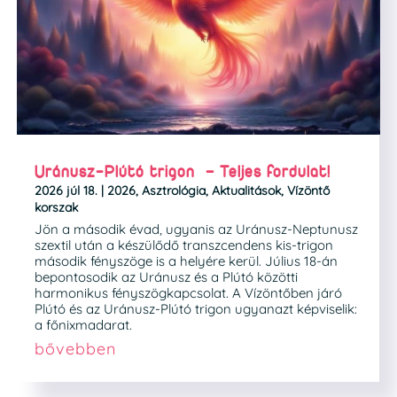
Uránusz-Plútó trigon – Teljes fordulat!
2026 júl 18.
|
2026
,
Asztrológia
,
Aktualitások
,
Vízöntő
korszak
Jön a második évad, ugyanis az Uránusz-Neptunusz
szextil után a készülődő transzcendens kis-trigon
második fényszöge is a helyére kerül. Július 18-án
bepontosodik az Uránusz és a Plútó közötti
harmonikus fényszögkapcsolat. A Vízöntőben járó
Plútó és az Uránusz-Plútó trigon ugyanazt képviselik:
a főnixmadarat.
bővebben