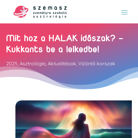
Mit hoz a HALAK időszak? –
Kukkants be a lelkedbe!
2025
,
Asztrológia
,
Aktualitások
,
Vízöntő korszak