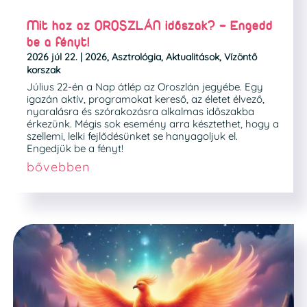
Mit hoz az OROSZLÁN időszak? – Engedd
be a fényt!
2026 júl 22.
|
2026
,
Asztrológia
,
Aktualitások
,
Vízöntő
korszak
Július 22-én a Nap átlép az Oroszlán jegyébe. Egy
igazán aktív, programokat kereső, az életet élvező,
nyaralásra és szórakozásra alkalmas időszakba
érkezünk. Mégis sok esemény arra késztethet, hogy a
szellemi, lelki fejlődésünket se hanyagoljuk el.
Engedjük be a fényt!
bővebben