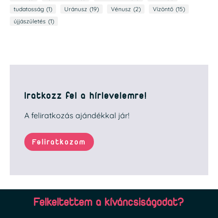
tudatosság
(1)
Uránusz
(19)
Vénusz
(2)
Vízöntő
(15)
újjászületés
(1)
Iratkozz fel a hírlevelemre!
A feliratkozás ajándékkal jár!
Feliratkozom
Felkeltettem a kíváncsiságodat?