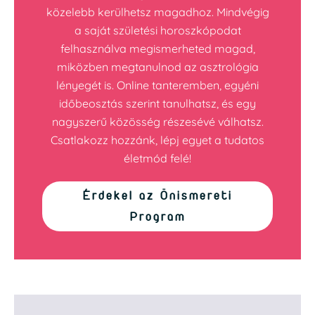
közelebb kerülhetsz magadhoz. Mindvégig
a saját születési horoszkópodat
felhasználva megismerheted magad,
miközben megtanulnod az asztrológia
lényegét is. Online tanteremben, egyéni
időbeosztás szerint tanulhatsz, és egy
nagyszerű közösség részesévé válhatsz.
Csatlakozz hozzánk, lépj egyet a tudatos
életmód felé!
Érdekel az Önismereti
Program