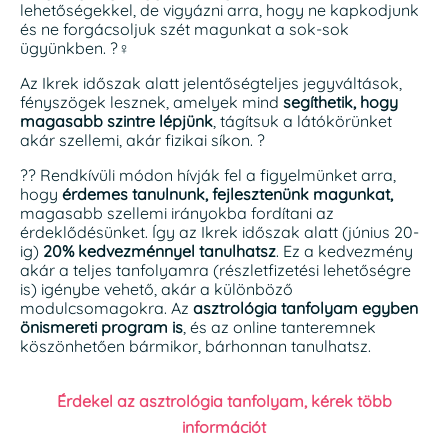
lehetőségekkel, de vigyázni arra, hogy ne kapkodjunk
és ne forgácsoljuk szét magunkat a sok-sok
ügyünkben. ?‍♀️
Az Ikrek időszak alatt jelentőségteljes jegyváltások,
fényszögek lesznek, amelyek mind
segíthetik, hogy
magasabb szintre lépjünk
, tágítsuk a látókörünket
akár szellemi, akár fizikai síkon. ?
?‍? Rendkívüli módon hívják fel a figyelmünket arra,
hogy
érdemes tanulnunk, fejlesztenünk magunkat,
magasabb szellemi irányokba fordítani az
érdeklődésünket. Így az Ikrek időszak alatt (június 20-
ig)
20% kedvezménnyel tanulhatsz
. Ez a kedvezmény
akár a teljes tanfolyamra (részletfizetési lehetőségre
is) igénybe vehető, akár a különböző
modulcsomagokra. Az
asztrológia tanfolyam egyben
önismereti program is
, és az online tanteremnek
köszönhetően bármikor, bárhonnan tanulhatsz.
Érdekel az asztrológia tanfolyam, kérek több
információt