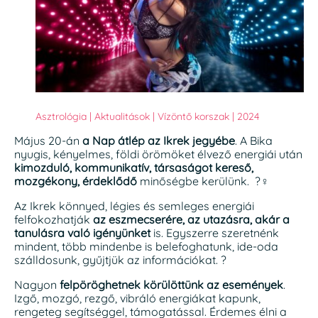
Asztrológia
|
Aktualitások
|
Vízöntő korszak
|
2024
Május 20-án
a Nap átlép az Ikrek jegyébe
. A Bika
nyugis, kényelmes, földi örömöket élvező energiái után
kimozduló, kommunikatív, társaságot kereső,
mozgékony, érdeklődő
minőségbe kerülünk. ?‍♀️
Az Ikrek könnyed, légies és semleges energiái
felfokozhatják
az eszmecserére, az utazásra, akár a
tanulásra való igényünket
is. Egyszerre szeretnénk
mindent, több mindenbe is belefoghatunk, ide-oda
szálldosunk, gyűjtjük az információkat. ?
Nagyon
felpöröghetnek körülöttünk az események
.
Izgő, mozgó, rezgő, vibráló energiákat kapunk,
rengeteg segítséggel, támogatással. Érdemes élni a