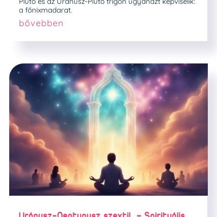
Plútó és az Uránusz-Plútó trigon ugyanazt képviselik:
a főnixmadarat.
bővebben
Uránusz-Neptunusz szextil – Spirituális