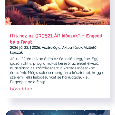
Mit hoz az OROSZLÁN időszak? – Engedd
be a fényt!
2026 júl 22.
|
2026
,
Asztrológia
,
Aktualitások
,
Vízöntő
korszak
Július 22-én a Nap átlép az Oroszlán jegyébe. Egy
igazán aktív, programokat kereső, az életet élvező,
nyaralásra és szórakozásra alkalmas időszakba
érkezünk. Mégis sok esemény arra késztethet, hogy a
szellemi, lelki fejlődésünket se hanyagoljuk el.
Engedjük be a fényt!
bővebben