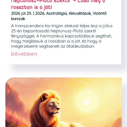
Neptunusz-Plútó szextil – Lásd meg a
rosszban is a jót!
2026 júl 25.
|
2026
,
Asztrológia
,
Aktualitások
,
Vízöntő
korszak
A transzcendens kis-trigon alakzat teljes lesz a július
25-én bepontosodó Neptunusz-Plútó szextil
fényszöggel. A harmonikus kapcsolódásuk segíthet,
hogy meglássuk a rosszban is a jót, és hogy a
megérzéseink segítsenek az átalakulásban.
bővebben