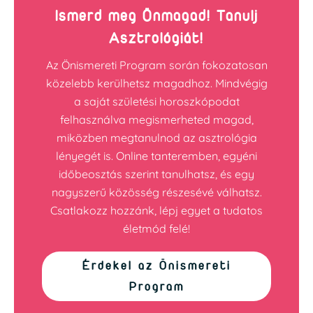
Ismerd meg Önmagad! Tanulj
Asztrológiát!
Az Önismereti Program során fokozatosan
közelebb kerülhetsz magadhoz. Mindvégig
a saját születési horoszkópodat
felhasználva megismerheted magad,
miközben megtanulnod az asztrológia
lényegét is. Online tanteremben, egyéni
időbeosztás szerint tanulhatsz, és egy
nagyszerű közösség részesévé válhatsz.
Csatlakozz hozzánk, lépj egyet a tudatos
életmód felé!
Érdekel az Önismereti
Program