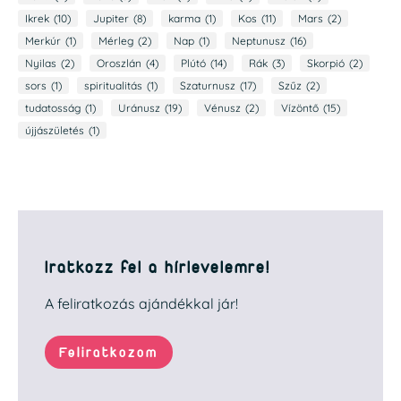
Ikrek
(10)
Jupiter
(8)
karma
(1)
Kos
(11)
Mars
(2)
Merkúr
(1)
Mérleg
(2)
Nap
(1)
Neptunusz
(16)
Nyilas
(2)
Oroszlán
(4)
Plútó
(14)
Rák
(3)
Skorpió
(2)
sors
(1)
spiritualitás
(1)
Szaturnusz
(17)
Szűz
(2)
tudatosság
(1)
Uránusz
(19)
Vénusz
(2)
Vízöntő
(15)
újjászületés
(1)
Iratkozz fel a hírlevelemre!
A feliratkozás ajándékkal jár!
Feliratkozom