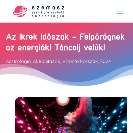
Az Ikrek időszak – Felpörögnek
az energiák! Táncolj velük!
Asztrológia
,
Aktualitások
,
Vízöntő korszak
,
2024