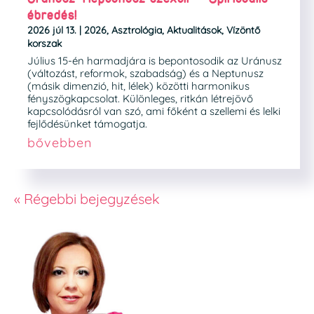
ébredés!
2026 júl 13.
|
2026
,
Asztrológia
,
Aktualitások
,
Vízöntő
korszak
Július 15-én harmadjára is bepontosodik az Uránusz
(változást, reformok, szabadság) és a Neptunusz
(másik dimenzió, hit, lélek) közötti harmonikus
fényszögkapcsolat. Különleges, ritkán létrejövő
kapcsolódásról van szó, ami főként a szellemi és lelki
fejlődésünket támogatja.
bővebben
« Régebbi bejegyzések