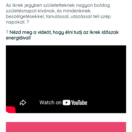
Az Ikrek jegyben születetteknek nagyon boldog
születésnapot kívánok, és mindenkinek
beszélgetésekkel, tanulással, utazással teli szép
napokat. ?
?
Nézd meg a videót, hogy élni tudj az Ikrek időszak
energiáival!