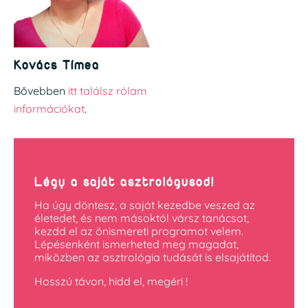
Kovács Tímea
Bővebben
itt találsz rólam
információkat
.
Légy a saját asztrológusod!
Ha úgy döntesz, a saját kezedbe veszed az
életedet, és nem másoktól vársz tanácsot,
kezdd el az önismereti programot velem.
Lépésenként ismerheted meg magadat,
miközben az asztrológia tudását is elsajátítod.
Hosszú távon, hidd el, megéri !