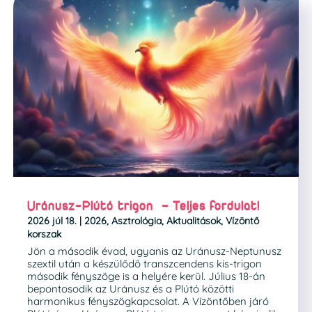
Uránusz-Plútó trigon – Teljes fordulat!
2026 júl 18.
|
2026
,
Asztrológia
,
Aktualitások
,
Vízöntő
korszak
Jön a második évad, ugyanis az Uránusz-Neptunusz
szextil után a készülődő transzcendens kis-trigon
második fényszöge is a helyére kerül. Július 18-án
bepontosodik az Uránusz és a Plútó közötti
harmonikus fényszögkapcsolat. A Vízöntőben járó