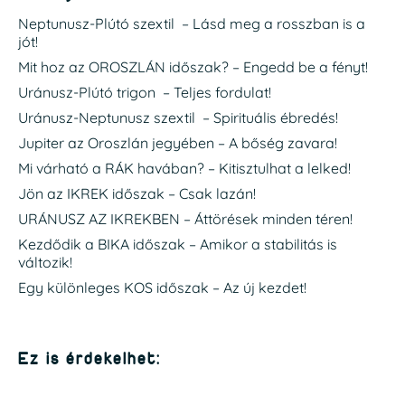
Neptunusz-Plútó szextil – Lásd meg a rosszban is a
jót!
Mit hoz az OROSZLÁN időszak? – Engedd be a fényt!
Uránusz-Plútó trigon – Teljes fordulat!
Uránusz-Neptunusz szextil – Spirituális ébredés!
Jupiter az Oroszlán jegyében – A bőség zavara!
Mi várható a RÁK havában? – Kitisztulhat a lelked!
Jön az IKREK időszak – Csak lazán!
URÁNUSZ AZ IKREKBEN – Áttörések minden téren!
Kezdődik a BIKA időszak – Amikor a stabilitás is
változik!
Egy különleges KOS időszak – Az új kezdet!
Ez is érdekelhet: