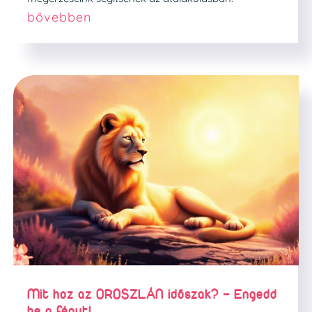
bővebben
Mit hoz az OROSZLÁN időszak? – Engedd
be a fényt!