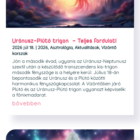
Uránusz-Plútó trigon – Teljes fordulat!
2026 júl 18.
|
2026
,
Asztrológia
,
Aktualitások
,
Vízöntő
korszak
Jön a második évad, ugyanis az Uránusz-Neptunusz
szextil után a készülődő transzcendens kis-trigon
második fényszöge is a helyére kerül. Július 18-án
bepontosodik az Uránusz és a Plútó közötti
harmonikus fényszögkapcsolat. A Vízöntőben járó
Plútó és az Uránusz-Plútó trigon ugyanazt képviselik:
a főnixmadarat.
bővebben