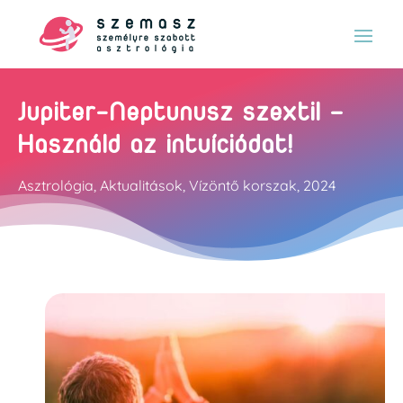
Jupiter-Neptunusz szextil –
Használd az intuíciódat!
Asztrológia
,
Aktualitások
,
Vízöntő korszak
,
2024