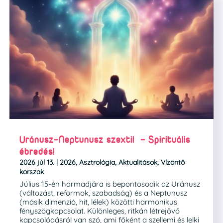
Uránusz-Neptunusz szextil – Spirituális
ébredés!
2026 júl 13.
|
2026
,
Asztrológia
,
Aktualitások
,
Vízöntő
korszak
Július 15-én harmadjára is bepontosodik az Uránusz
(változást, reformok, szabadság) és a Neptunusz
(másik dimenzió, hit, lélek) közötti harmonikus
fényszögkapcsolat. Különleges, ritkán létrejövő
kapcsolódásról van szó, ami főként a szellemi és lelki