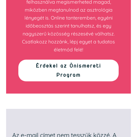
felhasználva megismerheted magad,
miközben megtanulnod az asztrológia
lényegét is. Online tanteremben, egyéni
időbeosztás szerint tanulhatsz, és egy
nagyszerű közösség részesévé válhatsz.
Csatlakozz hozzánk, lépj egyet a tudatos
életmód felé!
Érdekel az Önismereti
Program
Egy hozzászólás elküldése
Az e-mail címet nem tesszük közzé.
A