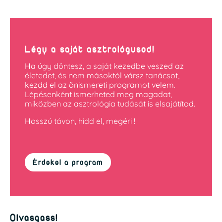
Légy a saját asztrológusod!
Ha úgy döntesz, a saját kezedbe veszed az
életedet, és nem másoktól vársz tanácsot,
kezdd el az önismereti programot velem.
Lépésenként ismerheted meg magadat,
miközben az asztrológia tudását is elsajátítod.
Hosszú távon, hidd el, megéri !
Érdekel a program
Olvasgass!