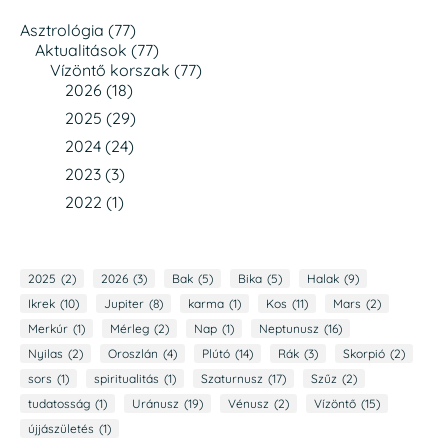
Asztrológia
(77)
Aktualitások
(77)
Vízöntő korszak
(77)
2026
(18)
2025
(29)
2024
(24)
2023
(3)
2022
(1)
2025
(2)
2026
(3)
Bak
(5)
Bika
(5)
Halak
(9)
Ikrek
(10)
Jupiter
(8)
karma
(1)
Kos
(11)
Mars
(2)
Merkúr
(1)
Mérleg
(2)
Nap
(1)
Neptunusz
(16)
Nyilas
(2)
Oroszlán
(4)
Plútó
(14)
Rák
(3)
Skorpió
(2)
sors
(1)
spiritualitás
(1)
Szaturnusz
(17)
Szűz
(2)
tudatosság
(1)
Uránusz
(19)
Vénusz
(2)
Vízöntő
(15)
újjászületés
(1)