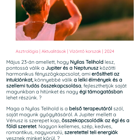
Asztrológia
|
Aktualitások
|
Vízöntő korszak
|
2024
Május 23-án amellett, hogy
Nyilas Telihold
lesz,
pontossá válik a
Jupiter és a Neptunusz
közötti
harmonikus fényszögkapcsolat, ami
erősítheti az
intuíciónkat,
könnyebbé válik
a lelki élmények és a
szellemi tudás összekapcsolása
, fejleszthetjük saját
magunkban a hitünket és nagy
égi támogatásban
lehet részünk. ?
Maga a Nyilas Telihold is a
belső terapeutáról
szól,
saját magunk gyógyításáról. A Jupiter mellett a
Vénusz is szerepet kap,
összekapcsolódik az égi és a
földi szeretet
. Nagyon kellemes, szép, kedves,
romantikus, nagyvonalú,
szeretettel teli energiák
vesznek minket körül. ?