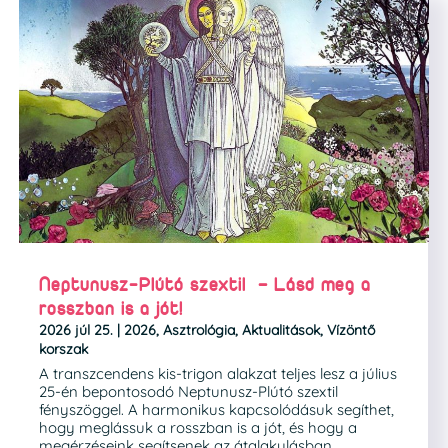
Neptunusz-Plútó szextil – Lásd meg a
rosszban is a jót!
2026 júl 25.
|
2026
,
Asztrológia
,
Aktualitások
,
Vízöntő
korszak
A transzcendens kis-trigon alakzat teljes lesz a július
25-én bepontosodó Neptunusz-Plútó szextil
fényszöggel. A harmonikus kapcsolódásuk segíthet,
hogy meglássuk a rosszban is a jót, és hogy a
megérzéseink segítsenek az átalakulásban.