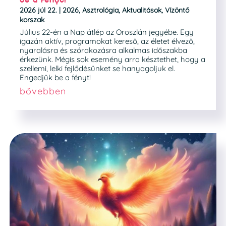
2026 júl 22.
|
2026
,
Asztrológia
,
Aktualitások
,
Vízöntő
korszak
Július 22-én a Nap átlép az Oroszlán jegyébe. Egy
igazán aktív, programokat kereső, az életet élvező,
nyaralásra és szórakozásra alkalmas időszakba
érkezünk. Mégis sok esemény arra késztethet, hogy a
szellemi, lelki fejlődésünket se hanyagoljuk el.
Engedjük be a fényt!
bővebben