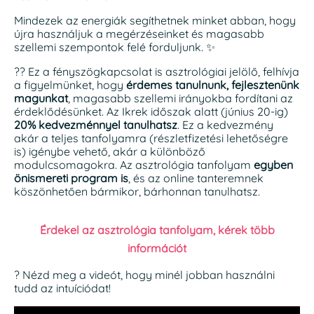
Mindezek az energiák segíthetnek minket abban, hogy
újra használjuk a megérzéseinket és magasabb
szellemi szempontok felé forduljunk. ✨
?‍? Ez a fényszögkapcsolat is asztrológiai jelölő, felhívja
a figyelmünket, hogy
érdemes tanulnunk, fejlesztenünk
magunkat
, magasabb szellemi irányokba fordítani az
érdeklődésünket. Az Ikrek időszak alatt (június 20-ig)
20% kedvezménnyel tanulhatsz
. Ez a kedvezmény
akár a teljes tanfolyamra (részletfizetési lehetőségre
is) igénybe vehető, akár a különböző
modulcsomagokra. Az asztrológia tanfolyam
egyben
önismereti program is
, és az online tanteremnek
köszönhetően bármikor, bárhonnan tanulhatsz.
Érdekel az asztrológia tanfolyam, kérek több
információt
? Nézd meg a videót, hogy minél jobban használni
tudd az intuíciódat!