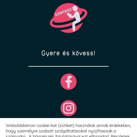
Gyere és kövess!
Weboldalamon cookie-kat (sütiket) használok annak érdekében,
hogy személyre szabott szolgáltatásokat nyújthassak a
számodra. A böngészés folytatásával ezt elfogadod.
Részletek