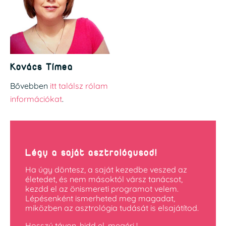
Kovács Tímea
Bővebben
itt találsz rólam
információkat
.
Légy a saját asztrológusod!
Ha úgy döntesz, a saját kezedbe veszed az
életedet, és nem másoktól vársz tanácsot,
kezdd el az önismereti programot velem.
Lépésenként ismerheted meg magadat,
miközben az asztrológia tudását is elsajátítod.
Hosszú távon, hidd el, megéri !