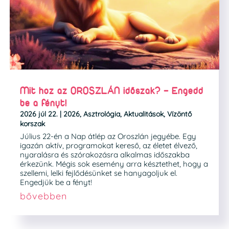
Mit hoz az OROSZLÁN időszak? – Engedd
be a fényt!
2026 júl 22.
|
2026
,
Asztrológia
,
Aktualitások
,
Vízöntő
korszak
Július 22-én a Nap átlép az Oroszlán jegyébe. Egy
igazán aktív, programokat kereső, az életet élvező,
nyaralásra és szórakozásra alkalmas időszakba
érkezünk. Mégis sok esemény arra késztethet, hogy a
szellemi, lelki fejlődésünket se hanyagoljuk el.
Engedjük be a fényt!
bővebben