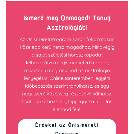
Ismerd meg Önmagad! Tanulj
Asztrológiát!
Az Önismereti Program során fokozatosan
közelebb kerülhetsz magadhoz. Mindvégig
a saját születési horoszkópodat
felhasználva megismerheted magad,
miközben megtanulnod az asztrológia
lényegét is. Online tanteremben, egyéni
időbeosztás szerint tanulhatsz, és egy
nagyszerű közösség részesévé válhatsz.
Csatlakozz hozzánk, lépj egyet a tudatos
életmód felé!
Érdekel az Önismereti