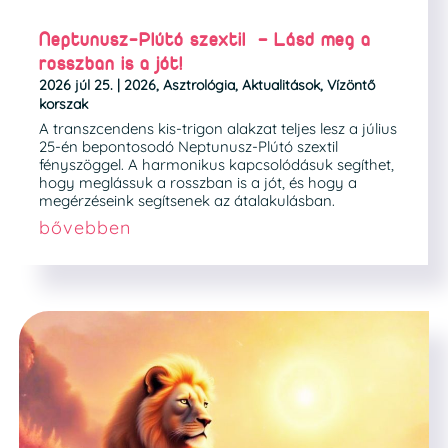
Neptunusz-Plútó szextil – Lásd meg a
rosszban is a jót!
2026 júl 25.
|
2026
,
Asztrológia
,
Aktualitások
,
Vízöntő
korszak
A transzcendens kis-trigon alakzat teljes lesz a július
25-én bepontosodó Neptunusz-Plútó szextil
fényszöggel. A harmonikus kapcsolódásuk segíthet,
hogy meglássuk a rosszban is a jót, és hogy a
megérzéseink segítsenek az átalakulásban.
bővebben