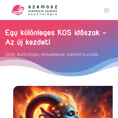
Egy különleges KOS időszak –
Az új kezdet!
2026
,
Asztrológia
,
Aktualitások
,
Vízöntő korszak