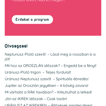
Érdekel a program
Olvasgass!
Neptunusz-Plútó szextil – Lásd meg a rosszban is a
jót!
Mit hoz az OROSZLÁN időszak? – Engedd be a fényt!
Uránusz-Plútó trigon – Teljes fordulat!
Uránusz-Neptunusz szextil – Spirituális ébredés!
Jupiter az Oroszlán jegyében – A bőség zavara!
Mi várható a RÁK havában? – Kitisztulhat a lelked!
Jön az IKREK időszak – Csak lazán!
URÁNUSZ AZ IKREKBEN – Áttörések minden téren!