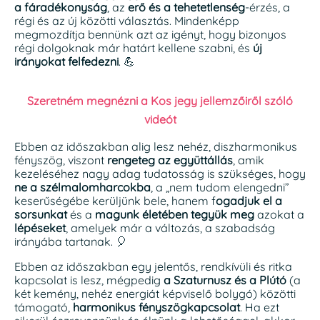
a fáradékonyság
, az
erő és a tehetetlenség
-érzés, a
régi és az új közötti választás. Mindenképp
megmozdítja bennünk azt az igényt, hogy bizonyos
régi dolgoknak már határt kellene szabni, és
új
irányokat felfedezni
. 💪
Szeretném megnézni a Kos jegy jellemzőiről szóló
videót
Ebben az időszakban alig lesz nehéz, diszharmonikus
fényszög, viszont
rengeteg az együttállás
, amik
kezeléséhez nagy adag tudatosság is szükséges, hogy
ne a szélmalomharcokba
, a „nem tudom elengedni”
keserűségébe kerüljünk bele, hanem f
ogadjuk el a
sorsunkat
és a
magunk életében tegyük meg
azokat a
lépéseket
, amelyek már a változás, a szabadság
irányába tartanak. 🎈
Ebben az időszakban egy jelentős, rendkívüli és ritka
kapcsolat is lesz, mégpedig
a Szaturnusz és a Plútó
(a
két kemény, nehéz energiát képviselő bolygó) közötti
támogató,
harmonikus fényszögkapcsolat
. Ha ezt