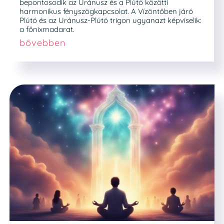
bepontosodik az Uránusz és a Plútó közötti
harmonikus fényszögkapcsolat. A Vízöntőben járó
Plútó és az Uránusz-Plútó trigon ugyanazt képviselik:
a főnixmadarat.
bővebben