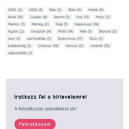
2025
(2)
2026
(3)
Bak
(5)
Bika
(5)
Halak
(9)
Ikrek
(10)
Jupiter
(8)
karma
(1)
Kos
(11)
Mars
(2)
Merkúr
(1)
Mérleg
(2)
Nap
(1)
Neptunusz
(16)
Nyilas
(2)
Oroszlán
(4)
Plútó
(14)
Rák
(3)
Skorpió
(2)
sors
(1)
spiritualitás
(1)
Szaturnusz
(17)
Szűz
(2)
tudatosság
(1)
Uránusz
(19)
Vénusz
(2)
Vízöntő
(15)
újjászületés
(1)
Iratkozz fel a hírlevelemre!
A feliratkozás ajándékkal jár!
Feliratkozom