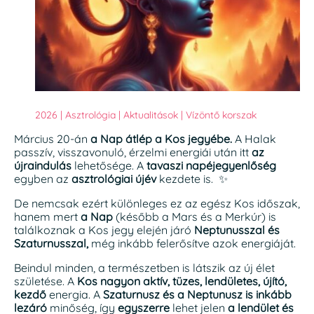
2026
|
Asztrológia
|
Aktualitások
|
Vízöntő korszak
Március 20-án
a Nap átlép a Kos jegyébe.
A Halak
passzív, visszavonuló, érzelmi energiái után itt
az
újraindulás
lehetősége. A
tavaszi napéjegyenlőség
egyben az
asztrológiai újév
kezdete is. ✨
De nemcsak ezért különleges ez az egész Kos időszak,
hanem mert
a Nap
(később a Mars és a Merkúr) is
találkoznak a Kos jegy elején járó
Neptunusszal és
Szaturnusszal,
még inkább felerősítve azok energiáját.
Beindul minden, a természetben is látszik az új élet
születése. A
Kos nagyon aktív, tüzes, lendületes, újító,
kezdő
energia. A
Szaturnusz és a Neptunusz is inkább
lezáró
minőség, így
egyszerre
lehet jelen
a lendület és