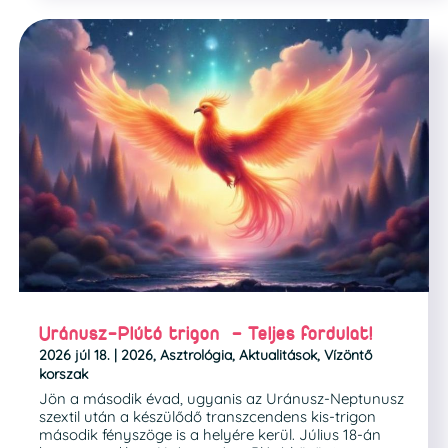
Uránusz-Plútó trigon – Teljes fordulat!
2026 júl 18.
|
2026
,
Asztrológia
,
Aktualitások
,
Vízöntő
korszak
Jön a második évad, ugyanis az Uránusz-Neptunusz
szextil után a készülődő transzcendens kis-trigon
második fényszöge is a helyére kerül. Július 18-án