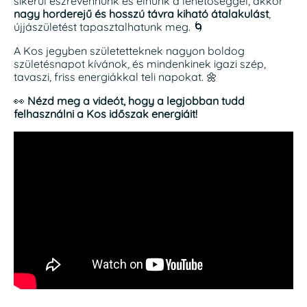
sikerül észrevennünk és élnünk a lehetőséggel, akkor
nagy horderejű és hosszú távra kiható átalakulást
,
újjászületést tapasztalhatunk meg. 🌀
A Kos jegyben születetteknek nagyon boldog
születésnapot kívánok, és mindenkinek igazi szép,
tavaszi, friss energiákkal teli napokat. 🌼
👀
Nézd meg a videót, hogy a legjobban tudd
felhasználni a Kos időszak energiáit!