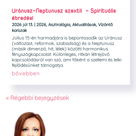
Uránusz-Neptunusz szextil – Spirituális
ébredés!
2026 júl 13.
|
2026
,
Asztrológia
,
Aktualitások
,
Vízöntő
korszak
Július 15-én harmadjára is bepontosodik az Uránusz
(változást, reformok, szabadság) és a Neptunusz
(másik dimenzió, hit, lélek) közötti harmonikus
fényszögkapcsolat. Különleges, ritkán létrejövő
kapcsolódásról van szó, ami főként a szellemi és lelki
fejlődésünket támogatja.
bővebben
« Régebbi bejegyzések