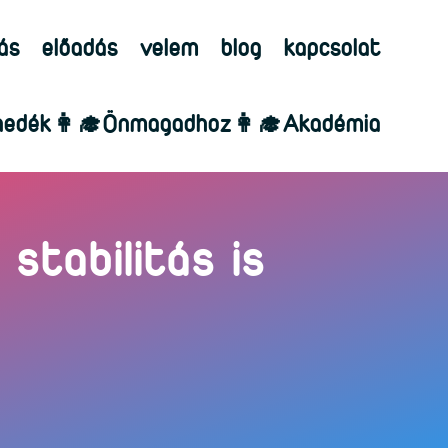
ás
előadás
velem
blog
kapcsolat
edék👩‍🎓Önmagadhoz👩‍🎓Akadémia
stabilitás is