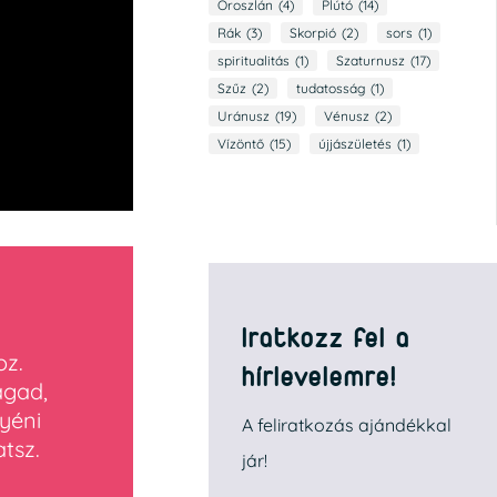
Oroszlán
(4)
Plútó
(14)
Rák
(3)
Skorpió
(2)
sors
(1)
spiritualitás
(1)
Szaturnusz
(17)
Szűz
(2)
tudatosság
(1)
Uránusz
(19)
Vénusz
(2)
Vízöntő
(15)
újjászületés
(1)
Iratkozz fel a
oz.
hírlevelemre!
agad,
yéni
A feliratkozás ajándékkal
tsz.
jár!