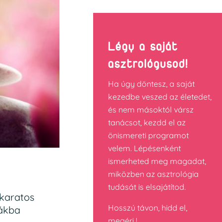
Légy a saját
asztrológusod!
Ha úgy döntesz, a saját
kezedbe veszed az életedet,
és nem másoktól vársz
tanácsot, kezdd el az
önismereti programot
velem. Lépésenként
ismerheted meg magadat,
miközben az asztrológia
tudását is elsajátítod.
akaratos
Hosszú távon, hidd el,
ákba
megéri !