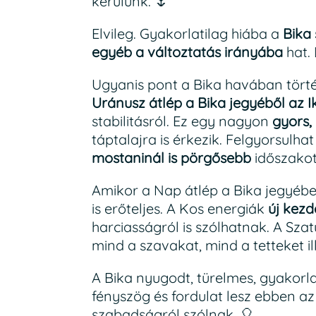
kerülünk. 🌷
Elvileg. Gyakorlatilag hiába a
Bika 
egyéb a változtatás irányába
hat. 
Ugyanis pont a Bika havában törté
Uránusz átlép a Bika jegyéből az I
stabilitásról. Ez egy nagyon
gyors, 
táptalajra is érkezik. Felgyorsulh
mostaninál is pörgősebb
időszakot íg
Amikor a Nap átlép a Bika jegyéb
is erőteljes. A Kos energiák
új kezd
harciasságról is szólhatnak. A Sza
mind a szavakat, mind a tetteket il
A Bika nyugodt, türelmes, gyakorlat
fényszög és fordulat lesz ebben az
szabadságról szólnak. 🎈