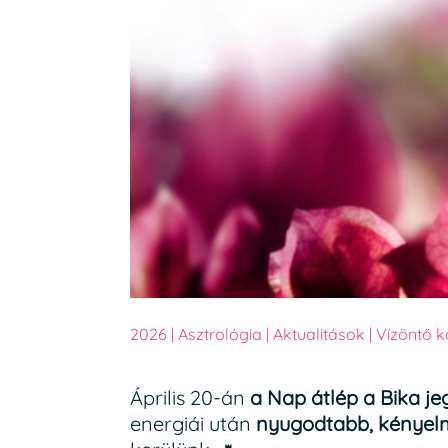
2026
|
Asztrológia
|
Aktualitások
|
Vízöntő k
Április 20-án
a Nap átlép a Bika j
energiái után
nyugodtabb, kényel