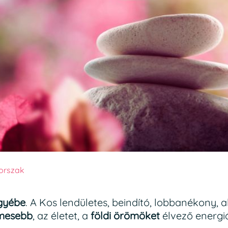
orszak
egyébe
. A Kos lendületes, beindító, lobbanékony, 
mesebb
, az életet, a
földi örömöket
élvező energi