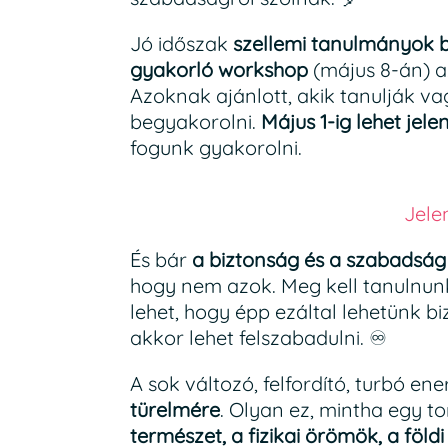
Jó időszak
szellemi tanulmányok 
gyakorló workshop
(május 8-án) 
Azoknak ajánlott, akik tanulják vag
begyakorolni.
Május 1-ig lehet jele
fogunk gyakorolni.
Jele
És bár
a biztonság és a szabadság
hogy nem azok. Meg kell tanulnu
lehet, hogy épp ezáltal lehetünk
akkor lehet felszabadulni. ♾️
A sok változó, felfordító, turbó ene
türelmére
. Olyan ez, mintha egy t
természet, a fizikai örömök, a föld