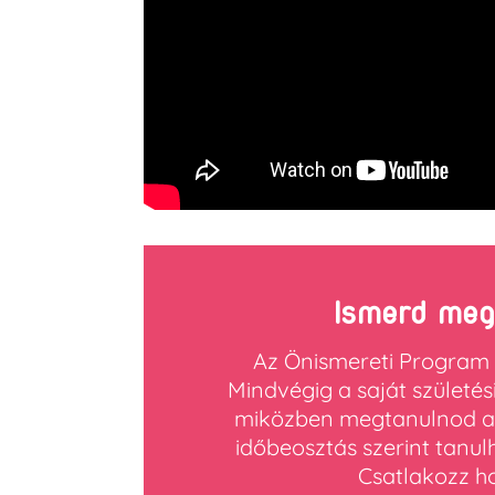
Ismerd meg
Az Önismereti Program
Mindvégig a saját szület
miközben megtanulnod az 
időbeosztás szerint tanul
Csatlakozz ho