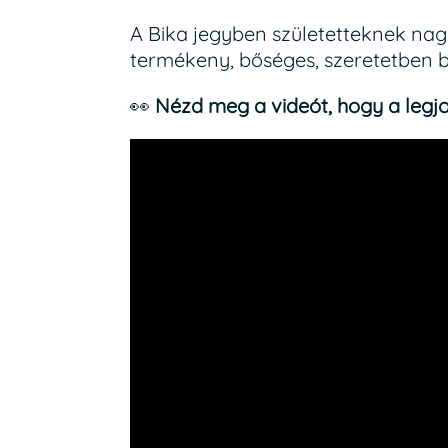
A Bika jegyben születetteknek na
termékeny, bőséges, szeretetben 
👀
Nézd meg a videót, hogy a legjo