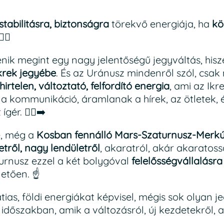
stabilitásra, biztonságra
törekvő energiája, ha
kö
‍♀️
nik megint egy nagy jelentőségű jegyváltás, his
krek jegyébe
. És az Uránusz mindenről szól, csak
hirtelen, változtató, felfordító energia
, ami az Ik
at a kommunikáció, áramlanak a hírek, az ötletek,
ér. 🏃‍♂️‍➡️
e, még a
Kosban fennálló Mars-Szaturnusz-Merkúr
etről, nagy lendületről
, akaratról, akár akaratoss
turnusz ezzel a két bolygóval
felelősségvállalásra
letően. ☝️
ias, földi energiákat képvisel, mégis sok olyan je
 időszakban, amik a változásról, új kezdetekről, a