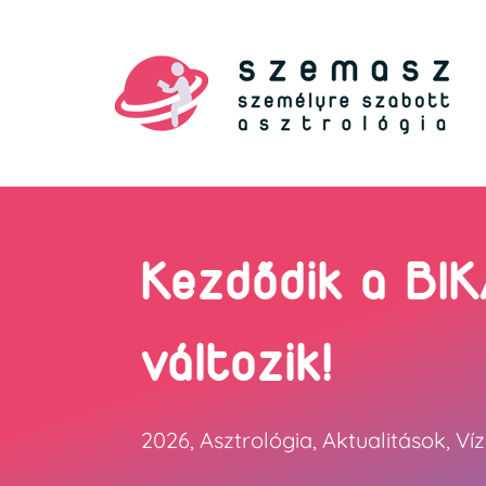
Kezdődik a BIK
változik!
2026
,
Asztrológia
,
Aktualitások
,
Ví