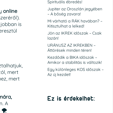
Spirituális ébredés!
Jupiter az Oroszlán jegyében
gy
online
– A bőség zavara!
zeréről).
Mi várható a RÁK havában? –
 jobban is
Kitisztulhat a lelked!
eresztül
Jön az IKREK időszak – Csak
lazán!
URÁNUSZ AZ IKREKBEN –
Áttörések minden téren!
Kezdődik a BIKA időszak –
Amikor a stabilitás is változik!
talhatjuk,
Egy különleges KOS időszak –
tól, mert
Az új kezdet!
hez, mert
mára,
Ez is érdekelhet:
n. A
.
🌪️