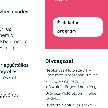
zben minden
Érdekel a
zen
az
program
 nem a
rekben még jó
 és még a
Olvasgass!
 együttállás
Neptunusz-Plútó szextil –
ágról és
Lásd meg a rosszban is a jót!
késztet,
Mit hoz az OROSZLÁN
időszak? – Engedd be a fényt!
Uránusz-Plútó trigon – Teljes
gyváltás,
fordulat!
Uránusz-Neptunusz szextil –