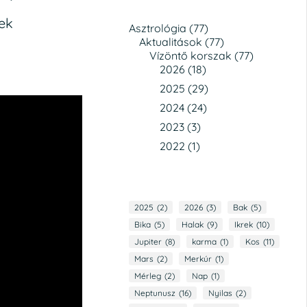
ek
Asztrológia
(77)
Aktualitások
(77)
Vízöntő korszak
(77)
2026
(18)
2025
(29)
2024
(24)
2023
(3)
2022
(1)
2025
(2)
2026
(3)
Bak
(5)
Bika
(5)
Halak
(9)
Ikrek
(10)
Jupiter
(8)
karma
(1)
Kos
(11)
Mars
(2)
Merkúr
(1)
Mérleg
(2)
Nap
(1)
Neptunusz
(16)
Nyilas
(2)