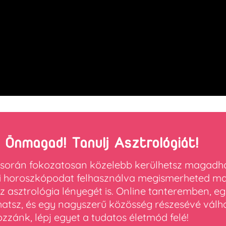
 Önmagad! Tanulj Asztrológiát!
 során fokozatosan közelebb kerülhetsz magadh
ési horoszkópodat felhasználva megismerheted m
asztrológia lényegét is. Online tanteremben, eg
hatsz, és egy nagyszerű közösség részesévé válha
zzánk, lépj egyet a tudatos életmód felé!