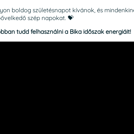
gyon boldog születésnapot kívánok, és mindenkin
bővelkedő szép napokat. 💝
bban tudd felhasználni a Bika időszak energiáit!