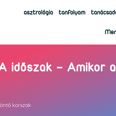
asztrológia
tanfolyam
tanácsad
Men
A időszak – Amikor a 
zöntő korszak