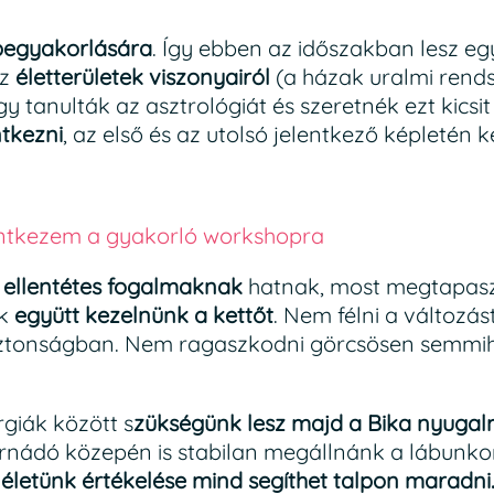
begyakorlására
. Így ebben az időszakban lesz e
az
életterületek viszonyairól
(a házak uralmi rends
y tanulták az asztrológiát és szeretnék ezt kicsit
ntkezni
, az első és az utolsó jelentkező képletén k
ntkezem a gyakorló workshopra
 ellentétes fogalmaknak
hatnak, most megtapasz
nk
együtt kezelnünk a kettőt
. Nem félni a változás
 biztonságban. Nem ragaszkodni görcsösen semmi
rgiák között s
zükségünk lesz majd a Bika nyugal
ornádó közepén is stabilan megállnánk a lábunko
i életünk értékelése mind segíthet talpon maradni