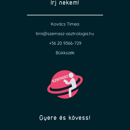
Írj nekem!
Kovács Tímea
timi@szemasz-asztrologia.hu
+36 20 9366-729
Bükkszék
Gyere és kövess!