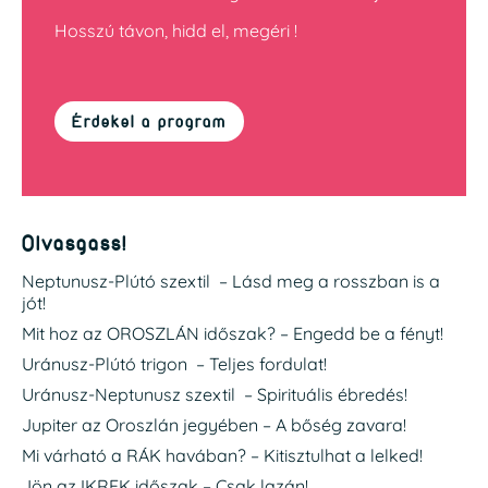
Hosszú távon, hidd el, megéri !
Érdekel a program
Olvasgass!
Neptunusz-Plútó szextil – Lásd meg a rosszban is a
jót!
Mit hoz az OROSZLÁN időszak? – Engedd be a fényt!
Uránusz-Plútó trigon – Teljes fordulat!
Uránusz-Neptunusz szextil – Spirituális ébredés!
Jupiter az Oroszlán jegyében – A bőség zavara!
Mi várható a RÁK havában? – Kitisztulhat a lelked!
Jön az IKREK időszak – Csak lazán!