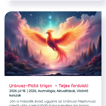
Uránusz-Plútó trigon – Teljes fordulat!
2026 júl 18.
|
2026
,
Asztrológia
,
Aktualitások
,
Vízöntő
korszak
Jön a második évad, ugyanis az Uránusz-Neptunusz
szextil után a készülődő transzcendens kis-trigon