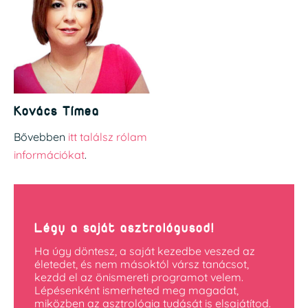
Kovács Tímea
Bővebben
itt találsz rólam
információkat
.
Légy a saját asztrológusod!
Ha úgy döntesz, a saját kezedbe veszed az
életedet, és nem másoktól vársz tanácsot,
kezdd el az önismereti programot velem.
Lépésenként ismerheted meg magadat,
miközben az asztrológia tudását is elsajátítod.