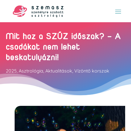
Mit hoz a SZŰZ időszak? – A
csodákat nem lehet
beskatulyázni!
2025
,
Asztrológia
,
Aktualitások
,
Vízöntő korszak