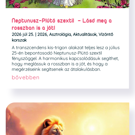
Neptunusz-Plútó szextil – Lásd meg a
rosszban is a jót!
2026 júl 25.
|
2026
,
Asztrológia
,
Aktualitások
,
Vízöntő
korszak
A transzcendens kis-trigon alakzat teljes lesz a július
25-én bepontosodó Neptunusz-Plútó szextil
fényszöggel. A harmonikus kapcsolódásuk segíthet,
hogy meglássuk a rosszban is a jót, és hogy a
megérzéseink segítsenek az átalakulásban.
bővebben