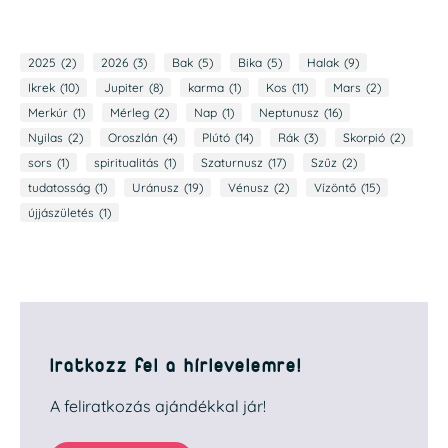
2025
(2)
2026
(3)
Bak
(5)
Bika
(5)
Halak
(9)
Ikrek
(10)
Jupiter
(8)
karma
(1)
Kos
(11)
Mars
(2)
Merkúr
(1)
Mérleg
(2)
Nap
(1)
Neptunusz
(16)
Nyilas
(2)
Oroszlán
(4)
Plútó
(14)
Rák
(3)
Skorpió
(2)
sors
(1)
spiritualitás
(1)
Szaturnusz
(17)
Szűz
(2)
tudatosság
(1)
Uránusz
(19)
Vénusz
(2)
Vízöntő
(15)
újjászületés
(1)
Iratkozz fel a hírlevelemre!
A feliratkozás ajándékkal jár!