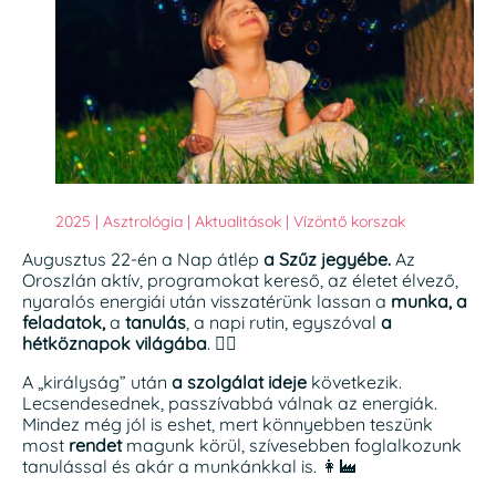
2025
|
Asztrológia
|
Aktualitások
|
Vízöntő korszak
Augusztus 22-én a Nap átlép
a Szűz jegyébe.
Az
Oroszlán aktív, programokat kereső, az életet élvező,
nyaralós energiái után visszatérünk lassan a
munka, a
feladatok,
a
tanulás
, a napi rutin, egyszóval
a
hétköznapok világába
. 👷‍♂️
A „királyság” után
a szolgálat ideje
következik.
Lecsendesednek, passzívabbá válnak az energiák.
Mindez még jól is eshet, mert könnyebben teszünk
most
rendet
magunk körül, szívesebben foglalkozunk
tanulással és akár a munkánkkal is. 👩‍🏭