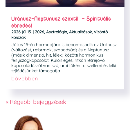
Uránusz-Neptunusz szextil – Spirituális
ébredés!
2026 júl 13.
|
2026
,
Asztrológia
,
Aktualitások
,
Vízöntő
korszak
Július 15-én harmadjára is bepontosodik az Uránusz
(változást, reformok, szabadság) és a Neptunusz
(másik dimenzió, hit, lélek) közötti harmonikus
fényszögkapcsolat. Különleges, ritkán létrejövő
kapcsolódásról van szó, ami főként a szellemi és lelki
fejlődésünket támogatja.
bővebben
« Régebbi bejegyzések