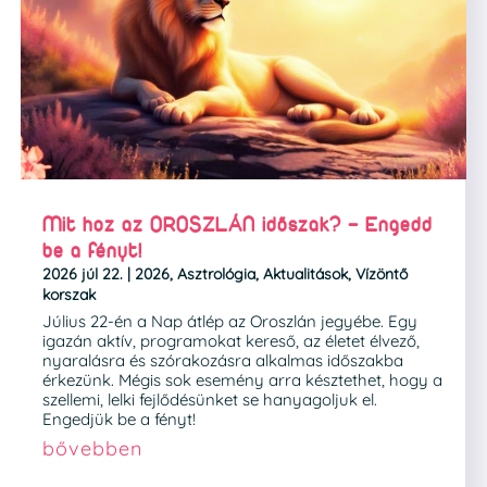
Mit hoz az OROSZLÁN időszak? – Engedd
be a fényt!
2026 júl 22.
|
2026
,
Asztrológia
,
Aktualitások
,
Vízöntő
korszak
Július 22-én a Nap átlép az Oroszlán jegyébe. Egy
igazán aktív, programokat kereső, az életet élvező,
nyaralásra és szórakozásra alkalmas időszakba
érkezünk. Mégis sok esemény arra késztethet, hogy a
szellemi, lelki fejlődésünket se hanyagoljuk el.
Engedjük be a fényt!
bővebben