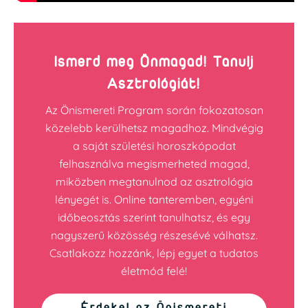
Ismerd meg Önmagad! Tanulj
Asztrológiát!
Az Önismereti Program során fokozatosan
közelebb kerülhetsz magadhoz. Mindvégig
a saját születési horoszkópodat
felhasználva megismerheted magad,
miközben megtanulnod az asztrológia
lényegét is. Online tanteremben, egyéni
időbeosztás szerint tanulhatsz, és egy
nagyszerű közösség részesévé válhatsz.
Csatlakozz hozzánk, lépj egyet a tudatos
életmód felé!
Érdekel az Önismereti