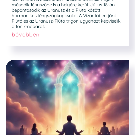
második fényszöge is a helyére kerül. Július 18-án
bepontosodik az Uránusz és a Plútó közötti
harmonikus fényszögkapcsolat. A Vízöntőben járó
Plútó és az Uránusz-Plútó trigon ugyanazt képviselik:
a főnixmadarat.
bővebben