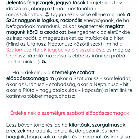
Jelentős fényszögek, jegyváltások
fémjelzik ezt az
időszakot, ahogy azt már mostanában
megszokhattuk. 😉 Ugyan ezek kissé ellene mennek
a
Szűz nagyon is logikus, racionális
energiájának, de ha
befogadóak maradunk, akkor segíthetnek
meglátni
magunk körül a csodákat
, beengedhetik az életünkbe
az inspirációt, a megérzéseket, az intuíciót és a hitet.
(Mind az Uránusz-Neptunusz közötti szextil, mind
a
Szaturnusz Halak jegybe való visszatérése
, és még az
Uránusz hátráló mozgása is ebbe az irányba próbál
terelni minket.) 🙏
🚩 Ha érdekelnek a
személyre szabott
előadáscsomagjaim
(akár a Szaturnusz – sorsfeladat,
akár az Uránusz – szabadság, akár a Neptunusz – hit,
akár a Plútó – nagy átalakulás – kapcsán) a lenti linkre
kattintva többet megtudhatsz:
Érdekeln
ek
a személyre szabott előadáscsomag
ok
Lesz bőven történés, de ha
kitartóak, szorgalmasak,
precízek
maradunk, tanulunk, dolgozunk, és nem
hagyjuk, hogy csak a logika és a racionalitás irányítsa